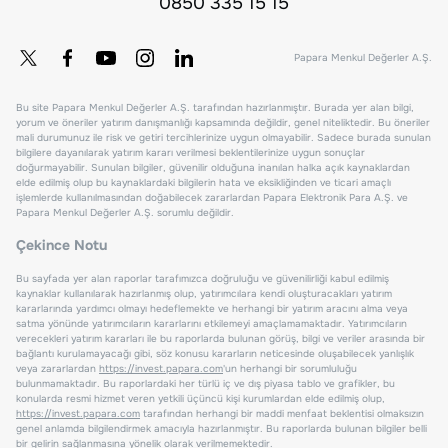
0850 335 15 15
Papara Menkul Değerler A.Ş.
Bu site Papara Menkul Değerler A.Ş. tarafından hazırlanmıştır. Burada yer alan bilgi,
yorum ve öneriler yatırım danışmanlığı kapsamında değildir, genel niteliktedir. Bu öneriler
mali durumunuz ile risk ve getiri tercihlerinize uygun olmayabilir. Sadece burada sunulan
bilgilere dayanılarak yatırım kararı verilmesi beklentilerinize uygun sonuçlar
doğurmayabilir. Sunulan bilgiler, güvenilir olduğuna inanılan halka açık kaynaklardan
elde edilmiş olup bu kaynaklardaki bilgilerin hata ve eksikliğinden ve ticari amaçlı
işlemlerde kullanılmasından doğabilecek zararlardan Papara Elektronik Para A.Ş. ve
Papara Menkul Değerler A.Ş. sorumlu değildir.
Çekince Notu
Bu sayfada yer alan raporlar tarafımızca doğruluğu ve güvenilirliği kabul edilmiş
kaynaklar kullanılarak hazırlanmış olup, yatırımcılara kendi oluşturacakları yatırım
kararlarında yardımcı olmayı hedeflemekte ve herhangi bir yatırım aracını alma veya
satma yönünde yatırımcıların kararlarını etkilemeyi amaçlamamaktadır. Yatırımcıların
verecekleri yatırım kararları ile bu raporlarda bulunan görüş, bilgi ve veriler arasında bir
bağlantı kurulamayacağı gibi, söz konusu kararların neticesinde oluşabilecek yanlışlık
veya zararlardan
https://invest.papara.com
'un herhangi bir sorumluluğu
bulunmamaktadır. Bu raporlardaki her türlü iç ve dış piyasa tablo ve grafikler, bu
konularda resmi hizmet veren yetkili üçüncü kişi kurumlardan elde edilmiş olup,
https://invest.papara.com
tarafından herhangi bir maddi menfaat beklentisi olmaksızın
genel anlamda bilgilendirmek amacıyla hazırlanmıştır. Bu raporlarda bulunan bilgiler belli
bir gelirin sağlanmasına yönelik olarak verilmemektedir.