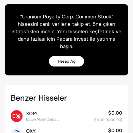
"
Uranium Royalty Corp. Common Stock
"
hissesini canlı verilerle takip et, öne çıkan
istatistikleri incele. Yeni hisseleri keşfetmek ve
daha fazlası için Papara Invest ile yatırıma
başla.
Hesap Aç
Benzer Hisseler
$0.00
XOM
Exxon Mobil Corporation
$0.00
(%
100.00
)
$0.00
OXY