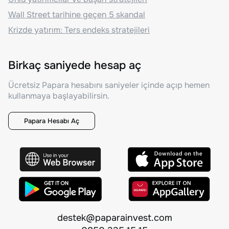
Wall Street tarihine geçen 5 skandal
Krizde yatırım: Ters endeks stratejileri
Birkaç saniyede hesap aç
Ücretsiz Papara hesabını saniyeler içinde açıp hemen
kullanmaya başlayabilirsin.
Papara Hesabı Aç
destek@paparainvest.com