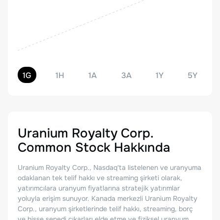
1G
1H
1A
3A
1Y
5Y
Uranium Royalty Corp.
Common Stock
Hakkında
Uranium Royalty Corp., Nasdaq'ta listelenen ve uranyuma
odaklanan tek telif hakkı ve streaming şirketi olarak,
yatırımcılara uranyum fiyatlarına stratejik yatırımlar
yoluyla erişim sunuyor. Kanada merkezli Uranium Royalty
Corp., uranyum şirketlerinde telif hakkı, streaming, borç
ve hisse senedi çıkarları elde etme ve fiziksel uranyum