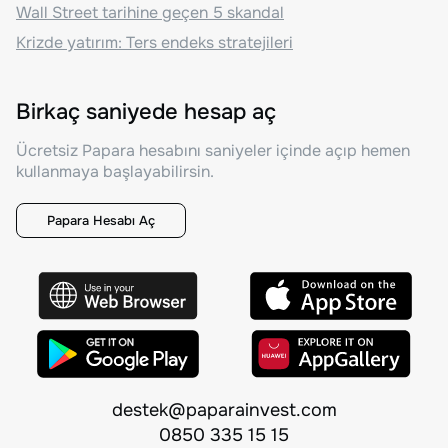
Wall Street tarihine geçen 5 skandal
Krizde yatırım: Ters endeks stratejileri
Birkaç saniyede hesap aç
Ücretsiz Papara hesabını saniyeler içinde açıp hemen
kullanmaya başlayabilirsin.
Papara Hesabı Aç
destek@paparainvest.com
0850 335 15 15