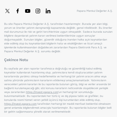
Papara Menkul Değerler A.Ş.
Bu site Papara Menkul Değerler A.Ş. tarafından hazırlanmıştır. Burada yer alan bilgi,
yorum ve öneriler yatırım danışmanlığı kapsamında değildir, genel niteliktedir. Bu öneriler
mali durumunuz ile risk ve getiri tercihlerinize uygun olmayabilir. Sadece burada sunulan
bilgilere dayanılarak yatırım kararı verilmesi beklentilerinize uygun sonuçlar
doğurmayabilir. Sunulan bilgiler, güvenilir olduğuna inanılan halka açık kaynaklardan
elde edilmiş olup bu kaynaklardaki bilgilerin hata ve eksikliğinden ve ticari amaçlı
işlemlerde kullanılmasından doğabilecek zararlardan Papara Elektronik Para A.Ş. ve
Papara Menkul Değerler A.Ş. sorumlu değildir.
Çekince Notu
Bu sayfada yer alan raporlar tarafımızca doğruluğu ve güvenilirliği kabul edilmiş
kaynaklar kullanılarak hazırlanmış olup, yatırımcılara kendi oluşturacakları yatırım
kararlarında yardımcı olmayı hedeflemekte ve herhangi bir yatırım aracını alma veya
satma yönünde yatırımcıların kararlarını etkilemeyi amaçlamamaktadır. Yatırımcıların
verecekleri yatırım kararları ile bu raporlarda bulunan görüş, bilgi ve veriler arasında bir
bağlantı kurulamayacağı gibi, söz konusu kararların neticesinde oluşabilecek yanlışlık
veya zararlardan
https://invest.papara.com
'un herhangi bir sorumluluğu
bulunmamaktadır. Bu raporlardaki her türlü iç ve dış piyasa tablo ve grafikler, bu
konularda resmi hizmet veren yetkili üçüncü kişi kurumlardan elde edilmiş olup,
https://invest.papara.com
tarafından herhangi bir maddi menfaat beklentisi olmaksızın
genel anlamda bilgilendirmek amacıyla hazırlanmıştır. Bu raporlarda bulunan bilgiler belli
bir gelirin sağlanmasına yönelik olarak verilmemektedir.