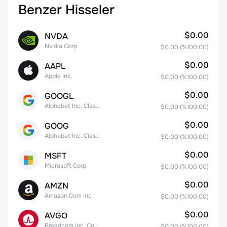
Benzer Hisseler
$0.00
NVDA
Nvidia Corp
$0.00
(%
100.00
)
$0.00
AAPL
Apple Inc.
$0.00
(%
100.00
)
$0.00
GOOGL
Alphabet Inc. Class A Common Stock
$0.00
(%
100.00
)
$0.00
GOOG
Alphabet Inc. Class C Capital Stock
$0.00
(%
100.00
)
$0.00
MSFT
Microsoft Corp
$0.00
(%
100.00
)
$0.00
AMZN
Amazon.Com Inc
$0.00
(%
100.00
)
$0.00
AVGO
Broadcom Inc. Common Stock
$0.00
(%
100.00
)