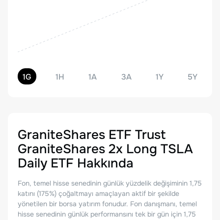
1G
1H
1A
3A
1Y
5Y
GraniteShares ETF Trust
GraniteShares 2x Long TSLA
Daily ETF
Hakkında
Fon, temel hisse senedinin günlük yüzdelik değişiminin 1,75
katını (175%) çoğaltmayı amaçlayan aktif bir şekilde
yönetilen bir borsa yatırım fonudur. Fon danışmanı, temel
hisse senedinin günlük performansını tek bir gün için 1,75