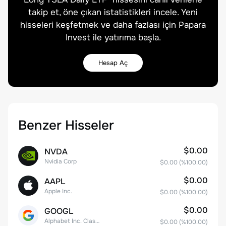
takip et, öne çıkan istatistikleri incele. Yeni
hisseleri keşfetmek ve daha fazlası için Papara
Invest ile yatırıma başla.
Hesap Aç
Benzer Hisseler
$0.00
NVDA
Nvidia Corp
$0.00
(%
100.00
)
$0.00
AAPL
Apple Inc.
$0.00
(%
100.00
)
$0.00
GOOGL
Alphabet Inc. Class A Common Stock
$0.00
(%
100.00
)