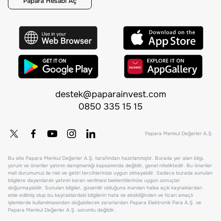
Papara Hesabı Aç
destek@paparainvest.com
0850 335 15 15
Papara Menkul Değerler A.Ş.
Bu site Papara Menkul Değerler A.Ş. tarafından hazırlanmıştır. Burada yer alan bilgi,
yorum ve öneriler yatırım danışmanlığı kapsamında değildir, genel niteliktedir. Bu öneriler
mali durumunuz ile risk ve getiri tercihlerinize uygun olmayabilir. Sadece burada sunulan
bilgilere dayanılarak yatırım kararı verilmesi beklentilerinize uygun sonuçlar
doğurmayabilir. Sunulan bilgiler, güvenilir olduğuna inanılan halka açık kaynaklardan
elde edilmiş olup bu kaynaklardaki bilgilerin hata ve eksikliğinden ve ticari amaçlı
işlemlerde kullanılmasından doğabilecek zararlardan Papara Elektronik Para A.Ş. ve
Papara Menkul Değerler A.Ş. sorumlu değildir.