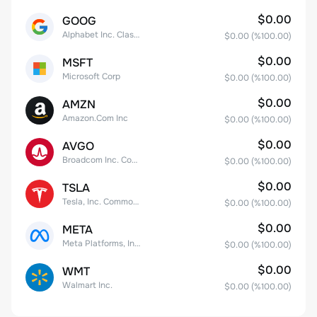
$0.00
GOOG
Alphabet Inc. Class C Capital Stock
$0.00
(%
100.00
)
$0.00
MSFT
Microsoft Corp
$0.00
(%
100.00
)
$0.00
AMZN
Amazon.Com Inc
$0.00
(%
100.00
)
$0.00
AVGO
Broadcom Inc. Common Stock
$0.00
(%
100.00
)
$0.00
TSLA
Tesla, Inc. Common Stock
$0.00
(%
100.00
)
$0.00
META
Meta Platforms, Inc. Class A Common Stock
$0.00
(%
100.00
)
$0.00
WMT
Walmart Inc.
$0.00
(%
100.00
)