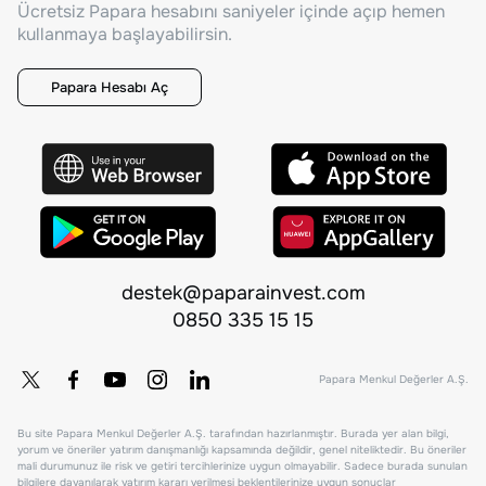
Ücretsiz Papara hesabını saniyeler içinde açıp hemen
kullanmaya başlayabilirsin.
Papara Hesabı Aç
destek@paparainvest.com
0850 335 15 15
Papara Menkul Değerler A.Ş.
Bu site Papara Menkul Değerler A.Ş. tarafından hazırlanmıştır. Burada yer alan bilgi,
yorum ve öneriler yatırım danışmanlığı kapsamında değildir, genel niteliktedir. Bu öneriler
mali durumunuz ile risk ve getiri tercihlerinize uygun olmayabilir. Sadece burada sunulan
bilgilere dayanılarak yatırım kararı verilmesi beklentilerinize uygun sonuçlar