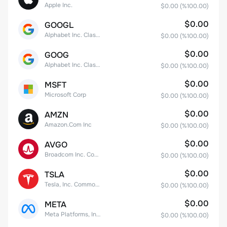
Apple Inc.
$0.00
(%
100.00
)
$0.00
GOOGL
Alphabet Inc. Class A Common Stock
$0.00
(%
100.00
)
$0.00
GOOG
Alphabet Inc. Class C Capital Stock
$0.00
(%
100.00
)
$0.00
MSFT
Microsoft Corp
$0.00
(%
100.00
)
$0.00
AMZN
Amazon.Com Inc
$0.00
(%
100.00
)
$0.00
AVGO
Broadcom Inc. Common Stock
$0.00
(%
100.00
)
$0.00
TSLA
Tesla, Inc. Common Stock
$0.00
(%
100.00
)
$0.00
META
Meta Platforms, Inc. Class A Common Stock
$0.00
(%
100.00
)