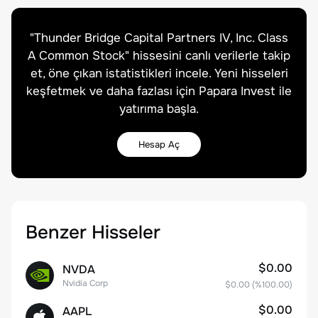
"
Thunder Bridge Capital Partners IV, Inc. Class
A Common Stock
" hissesini canlı verilerle takip
et, öne çıkan istatistikleri incele. Yeni hisseleri
keşfetmek ve daha fazlası için Papara Invest ile
yatırıma başla.
Hesap Aç
Benzer Hisseler
$0.00
NVDA
Nvidia Corp
$0.00
(%
100.00
)
$0.00
AAPL