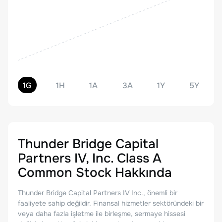
1G
1H
1A
3A
1Y
5Y
Thunder Bridge Capital
Partners IV, Inc. Class A
Common Stock
Hakkında
Thunder Bridge Capital Partners IV Inc., önemli bir
faaliyete sahip değildir. Finansal hizmetler sektöründeki bir
veya daha fazla işletme ile birleşme, sermaye hissesi