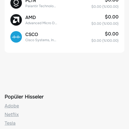
PLTR
Palantir Technologies Inc. Class A Common Stock
$0.00
(%
100.00
)
$0.00
AMD
Advanced Micro Devices
$0.00
(%
100.00
)
$0.00
CSCO
Cisco Systems, Inc. Common Stock (DE)
$0.00
(%
100.00
)
Popüler Hisseler
Adobe
Netflix
Tesla