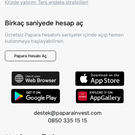
Krizde yatırım: Ters endeks stratejileri
Birkaç saniyede hesap aç
Ücretsiz Papara hesabını saniyeler içinde açıp hemen
kullanmaya başlayabilirsin.
Papara Hesabı Aç
destek@paparainvest.com
0850 335 15 15