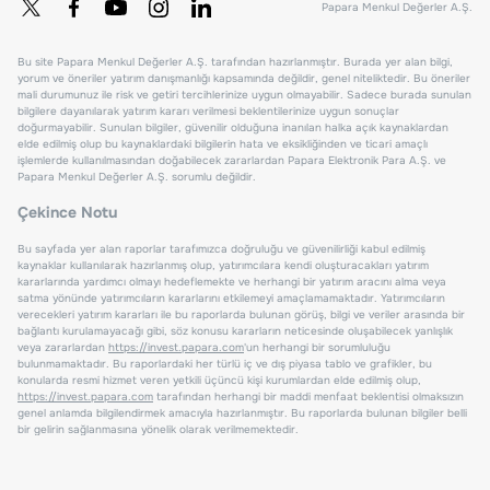
Papara Menkul Değerler A.Ş.
Bu site Papara Menkul Değerler A.Ş. tarafından hazırlanmıştır. Burada yer alan bilgi,
yorum ve öneriler yatırım danışmanlığı kapsamında değildir, genel niteliktedir. Bu öneriler
mali durumunuz ile risk ve getiri tercihlerinize uygun olmayabilir. Sadece burada sunulan
bilgilere dayanılarak yatırım kararı verilmesi beklentilerinize uygun sonuçlar
doğurmayabilir. Sunulan bilgiler, güvenilir olduğuna inanılan halka açık kaynaklardan
elde edilmiş olup bu kaynaklardaki bilgilerin hata ve eksikliğinden ve ticari amaçlı
işlemlerde kullanılmasından doğabilecek zararlardan Papara Elektronik Para A.Ş. ve
Papara Menkul Değerler A.Ş. sorumlu değildir.
Çekince Notu
Bu sayfada yer alan raporlar tarafımızca doğruluğu ve güvenilirliği kabul edilmiş
kaynaklar kullanılarak hazırlanmış olup, yatırımcılara kendi oluşturacakları yatırım
kararlarında yardımcı olmayı hedeflemekte ve herhangi bir yatırım aracını alma veya
satma yönünde yatırımcıların kararlarını etkilemeyi amaçlamamaktadır. Yatırımcıların
verecekleri yatırım kararları ile bu raporlarda bulunan görüş, bilgi ve veriler arasında bir
bağlantı kurulamayacağı gibi, söz konusu kararların neticesinde oluşabilecek yanlışlık
veya zararlardan
https://invest.papara.com
'un herhangi bir sorumluluğu
bulunmamaktadır. Bu raporlardaki her türlü iç ve dış piyasa tablo ve grafikler, bu
konularda resmi hizmet veren yetkili üçüncü kişi kurumlardan elde edilmiş olup,
https://invest.papara.com
tarafından herhangi bir maddi menfaat beklentisi olmaksızın
genel anlamda bilgilendirmek amacıyla hazırlanmıştır. Bu raporlarda bulunan bilgiler belli
bir gelirin sağlanmasına yönelik olarak verilmemektedir.