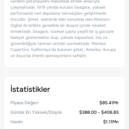
verilerin potansiyelini maksimize etmek amacıyla
çalışmaktadır. 1979 yılında kurulan Seagate, yüksek
performanslı veri depolama teknolojileri geliştirmede
öncüdür. Şirket, sektörde lider konumda olan Western
Digital ile birlikte genellikle bir duopol içinde rekabet
etmektedir. Seagate, küresel çapta çeşitli bir iş gücüyle
faaliyet göstermekte olup, yüksek kapasitesi, hızı ve
güvenilirliğiyle tanınan ürünler sunmaktadır. Merkezi
Cupertino, Kaliforniya'da bulunan şirket, Amerika, Avrupa
ve Asya'da önemli operasyonlara sahiptir.
İstatistikler
Piyasa Değeri
$85.41Mr
Günlük En Yüksek/Düşük
$388.00 - $406.83
Hacim
$1.11Mn