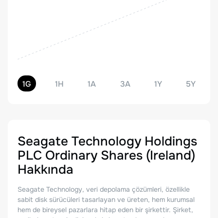
1G
1H
1A
3A
1Y
5Y
Seagate Technology Holdings
PLC Ordinary Shares (Ireland)
Hakkında
Seagate Technology, veri depolama çözümleri, özellikle
sabit disk sürücüleri tasarlayan ve üreten, hem kurumsal
hem de bireysel pazarlara hitap eden bir şirkettir. Şirket,