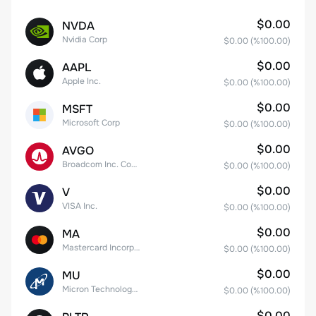
$0.00
NVDA
Nvidia Corp
$0.00
(%
100.00
)
$0.00
AAPL
Apple Inc.
$0.00
(%
100.00
)
$0.00
MSFT
Microsoft Corp
$0.00
(%
100.00
)
$0.00
AVGO
Broadcom Inc. Common Stock
$0.00
(%
100.00
)
$0.00
V
VISA Inc.
$0.00
(%
100.00
)
$0.00
MA
Mastercard Incorporated
$0.00
(%
100.00
)
$0.00
MU
Micron Technology, Inc.
$0.00
(%
100.00
)
$0.00