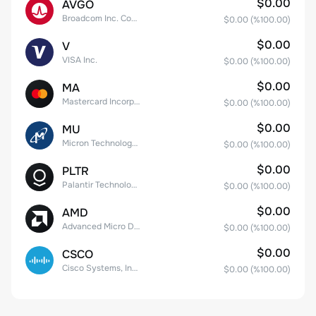
$0.00
AVGO
Broadcom Inc. Common Stock
$0.00
(%
100.00
)
$0.00
V
VISA Inc.
$0.00
(%
100.00
)
$0.00
MA
Mastercard Incorporated
$0.00
(%
100.00
)
$0.00
MU
Micron Technology, Inc.
$0.00
(%
100.00
)
$0.00
PLTR
Palantir Technologies Inc. Class A Common Stock
$0.00
(%
100.00
)
$0.00
AMD
Advanced Micro Devices
$0.00
(%
100.00
)
$0.00
CSCO
Cisco Systems, Inc. Common Stock (DE)
$0.00
(%
100.00
)