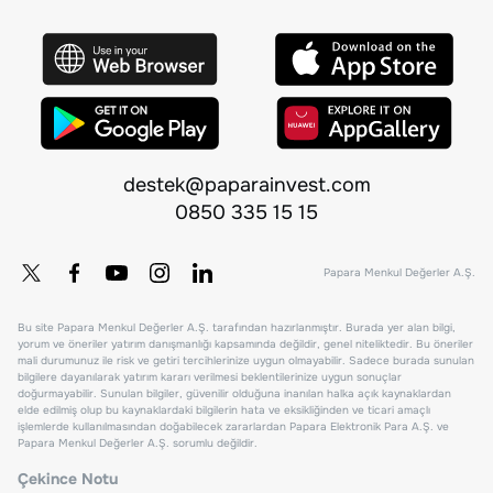
destek@paparainvest.com
0850 335 15 15
Papara Menkul Değerler A.Ş.
Bu site Papara Menkul Değerler A.Ş. tarafından hazırlanmıştır. Burada yer alan bilgi,
yorum ve öneriler yatırım danışmanlığı kapsamında değildir, genel niteliktedir. Bu öneriler
mali durumunuz ile risk ve getiri tercihlerinize uygun olmayabilir. Sadece burada sunulan
bilgilere dayanılarak yatırım kararı verilmesi beklentilerinize uygun sonuçlar
doğurmayabilir. Sunulan bilgiler, güvenilir olduğuna inanılan halka açık kaynaklardan
elde edilmiş olup bu kaynaklardaki bilgilerin hata ve eksikliğinden ve ticari amaçlı
işlemlerde kullanılmasından doğabilecek zararlardan Papara Elektronik Para A.Ş. ve
Papara Menkul Değerler A.Ş. sorumlu değildir.
Çekince Notu