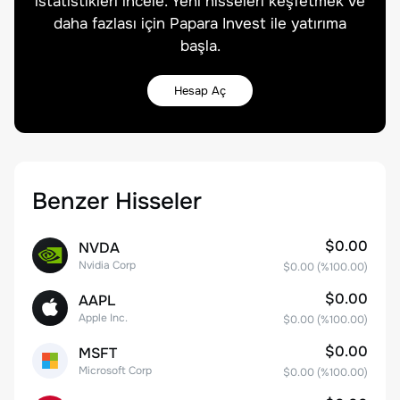
istatistikleri incele. Yeni hisseleri keşfetmek ve
daha fazlası için Papara Invest ile yatırıma
başla.
Hesap Aç
Benzer Hisseler
$0.00
NVDA
Nvidia Corp
$0.00
(%
100.00
)
$0.00
AAPL
Apple Inc.
$0.00
(%
100.00
)
$0.00
MSFT
Microsoft Corp
$0.00
(%
100.00
)