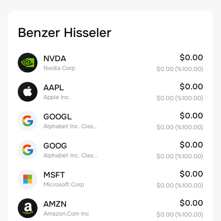
Benzer Hisseler
$0.00
NVDA
Nvidia Corp
$0.00
(%
100.00
)
$0.00
AAPL
Apple Inc.
$0.00
(%
100.00
)
$0.00
GOOGL
Alphabet Inc. Class A Common Stock
$0.00
(%
100.00
)
$0.00
GOOG
Alphabet Inc. Class C Capital Stock
$0.00
(%
100.00
)
$0.00
MSFT
Microsoft Corp
$0.00
(%
100.00
)
$0.00
AMZN
Amazon.Com Inc
$0.00
(%
100.00
)