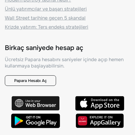
Ünlü yatırımcılar ve başarı stratejileri
Wall Street tarihine geçen 5 skandal
Krizde yatırım: Ters endeks stratejileri
Birkaç saniyede hesap aç
Ücretsiz Papara hesabını saniyeler içinde açıp hemen
kullanmaya başlayabilirsin.
Papara Hesabı Aç