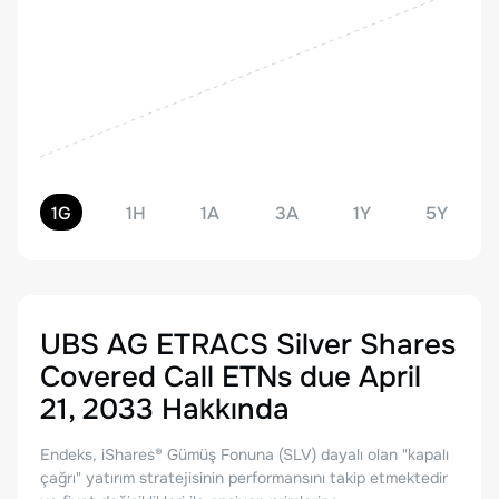
1G
1H
1A
3A
1Y
5Y
UBS AG ETRACS Silver Shares
Covered Call ETNs due April
21, 2033
Hakkında
Endeks, iShares® Gümüş Fonuna (SLV) dayalı olan "kapalı
çağrı" yatırım stratejisinin performansını takip etmektedir