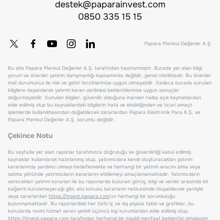
destek@paparainvest.com
0850 335 15 15
Papara Menkul Değerler A.Ş.
Bu site Papara Menkul Değerler A.Ş. tarafından hazırlanmıştır. Burada yer alan bilgi,
yorum ve öneriler yatırım danışmanlığı kapsamında değildir, genel niteliktedir. Bu öneriler
mali durumunuz ile risk ve getiri tercihlerinize uygun olmayabilir. Sadece burada sunulan
bilgilere dayanılarak yatırım kararı verilmesi beklentilerinize uygun sonuçlar
doğurmayabilir. Sunulan bilgiler, güvenilir olduğuna inanılan halka açık kaynaklardan
elde edilmiş olup bu kaynaklardaki bilgilerin hata ve eksikliğinden ve ticari amaçlı
işlemlerde kullanılmasından doğabilecek zararlardan Papara Elektronik Para A.Ş. ve
Papara Menkul Değerler A.Ş. sorumlu değildir.
Çekince Notu
Bu sayfada yer alan raporlar tarafımızca doğruluğu ve güvenilirliği kabul edilmiş
kaynaklar kullanılarak hazırlanmış olup, yatırımcılara kendi oluşturacakları yatırım
kararlarında yardımcı olmayı hedeflemekte ve herhangi bir yatırım aracını alma veya
satma yönünde yatırımcıların kararlarını etkilemeyi amaçlamamaktadır. Yatırımcıların
verecekleri yatırım kararları ile bu raporlarda bulunan görüş, bilgi ve veriler arasında bir
bağlantı kurulamayacağı gibi, söz konusu kararların neticesinde oluşabilecek yanlışlık
veya zararlardan
https://invest.papara.com
'un herhangi bir sorumluluğu
bulunmamaktadır. Bu raporlardaki her türlü iç ve dış piyasa tablo ve grafikler, bu
konularda resmi hizmet veren yetkili üçüncü kişi kurumlardan elde edilmiş olup,
https://invest.papara.com
tarafından herhangi bir maddi menfaat beklentisi olmaksızın