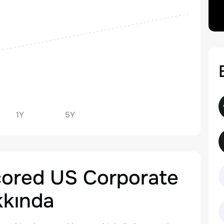
1Y
5Y
cored US Corporate
kında