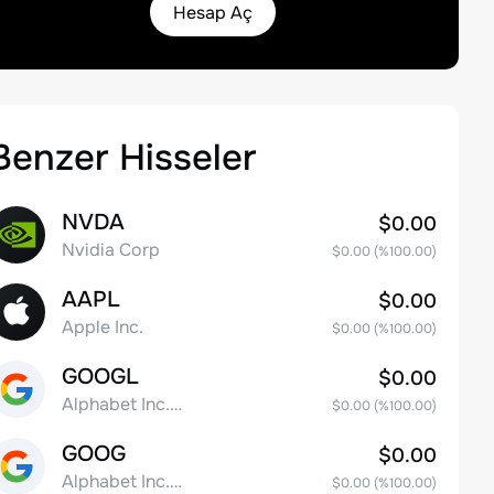
Hesap Aç
Benzer Hisseler
NVDA
$0.00
Nvidia Corp
$0.00
(%
100.00
)
AAPL
$0.00
Apple Inc.
$0.00
(%
100.00
)
GOOGL
$0.00
Alphabet Inc. Class A Common Stock
$0.00
(%
100.00
)
GOOG
$0.00
Alphabet Inc. Class C Capital Stock
$0.00
(%
100.00
)