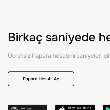
Birkaç saniyede h
Ücretsiz Papara hesabını saniyeler iç
Papara Hesabı Aç