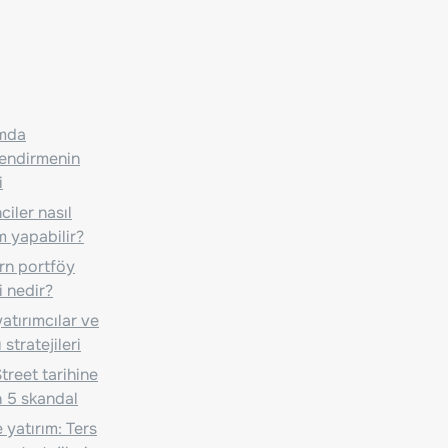
ımda
lendirmenin
i
iler nasıl
m yapabilir?
n portföy
i nedir?
atırımcılar ve
 stratejileri
treet tarihine
 5 skandal
 yatırım: Ters