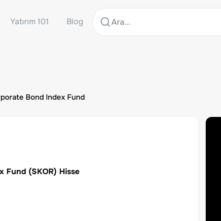
Yatırım 101
Blog
rporate Bond Index Fund
ex Fund
(
SKOR
) Hisse