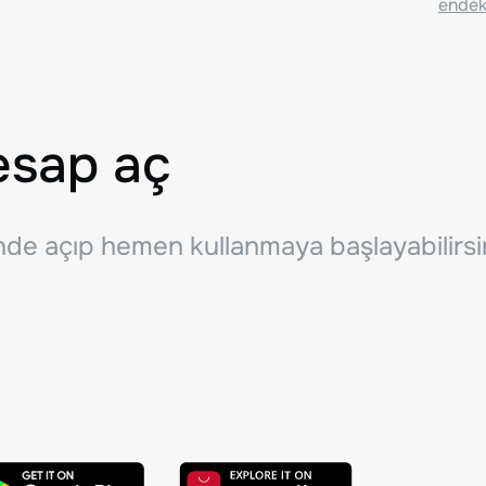
endeks
esap aç
inde açıp hemen kullanmaya başlayabilirsi