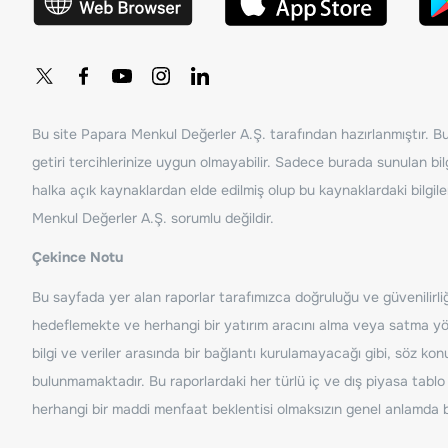
Bu site Papara Menkul Değerler A.Ş. tarafından hazırlanmıştır. Bur
getiri tercihlerinize uygun olmayabilir. Sadece burada sunulan bilg
halka açık kaynaklardan elde edilmiş olup bu kaynaklardaki bilgil
Menkul Değerler A.Ş. sorumlu değildir.
Çekince Notu
Bu sayfada yer alan raporlar tarafımızca doğruluğu ve güvenilirliği
hedeflemekte ve herhangi bir yatırım aracını alma veya satma yönü
bilgi ve veriler arasında bir bağlantı kurulamayacağı gibi, söz ko
bulunmamaktadır. Bu raporlardaki her türlü iç ve dış piyasa tablo 
herhangi bir maddi menfaat beklentisi olmaksızın genel anlamda bil