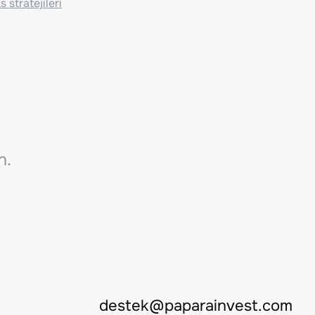
 stratejileri
n.
destek@paparainvest.com