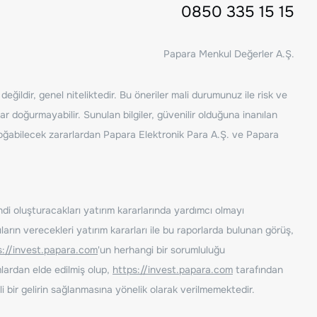
0850 335 15 15
Papara Menkul Değerler A.Ş.
ğildir, genel niteliktedir. Bu öneriler mali durumunuz ile risk ve
ar doğurmayabilir. Sunulan bilgiler, güvenilir olduğuna inanılan
n doğabilecek zararlardan Papara Elektronik Para A.Ş. ve Papara
ndi oluşturacakları yatırım kararlarında yardımcı olmayı
rın verecekleri yatırım kararları ile bu raporlarda bulunan görüş,
s://invest.papara.com
'un herhangi bir sorumluluğu
lardan elde edilmiş olup,
https://invest.papara.com
tarafından
i bir gelirin sağlanmasına yönelik olarak verilmemektedir.