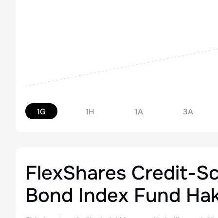
1G
1H
1A
3A
FlexShares Credit-S
Bond Index Fund
Hak