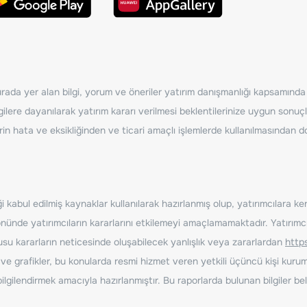
ada yer alan bilgi, yorum ve öneriler yatırım danışmanlığı kapsamında de
ilere dayanılarak yatırım kararı verilmesi beklentilerinize uygun sonuçl
erin hata ve eksikliğinden ve ticari amaçlı işlemlerde kullanılmasında
 kabul edilmiş kaynaklar kullanılarak hazırlanmış olup, yatırımcılara ke
nde yatırımcıların kararlarını etkilemeyi amaçlamamaktadır. Yatırımcıla
nusu kararların neticesinde oluşabilecek yanlışlık veya zararlardan
http
ve grafikler, bu konularda resmi hizmet veren yetkili üçüncü kişi kurum
gilendirmek amacıyla hazırlanmıştır. Bu raporlarda bulunan bilgiler bell