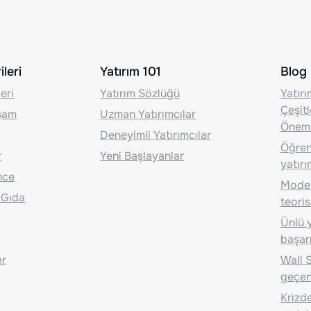
leri
Yatırım 101
Blog
eri
Yatırım Sözlüğü
Yatır
Çeşit
aşam
Uzman Yatırımcılar
Önem
Deneyimli Yatırımcılar
Öğrenc
r
Yeni Başlayanlar
yatırı
nce
Moder
 Gıda
teoris
Ünlü y
başarı
er
Wall S
geçen
Krizde