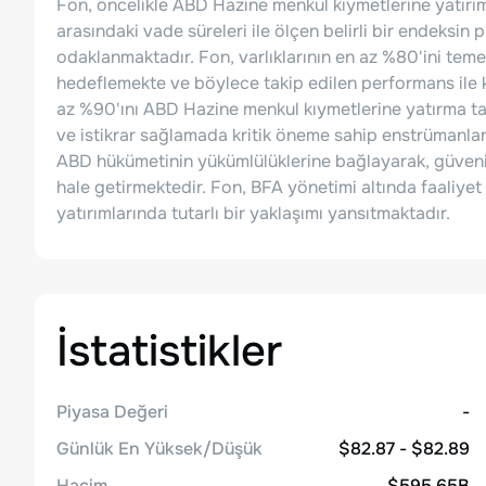
Fon, öncelikle ABD Hazine menkul kıymetlerine yatırım 
arasındaki vade süreleri ile ölçen belirli bir endeksi
odaklanmaktadır. Fon, varlıklarının en az %80'ini tem
hedeflemekte ve böylece takip edilen performans ile k
az %90'ını ABD Hazine menkul kıymetlerine yatırma taa
ve istikrar sağlamada kritik öneme sahip enstrümanlar
ABD hükümetinin yükümlülüklerine bağlayarak, güvenili
hale getirmektedir. Fon, BFA yönetimi altında faaliye
yatırımlarında tutarlı bir yaklaşımı yansıtmaktadır.
İstatistikler
Piyasa Değeri
-
Günlük En Yüksek/Düşük
$82.87 - $82.89
Hacim
$595.65B