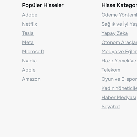
Popüler Hisseler
Hisse Kategori
Adobe
Ödeme Yönteml
Netflix
Sağlık ve İyi Y
Tesla
Yapay Zeka
Meta
Otonom Araçla
Microsoft
Medya ve Eğle
Nvidia
Hazır Yemek Ve
Apple
Telekom
Amazon
Oyun ve E-spor
Kadın Yöneticil
Haber Medyası
Seyahat