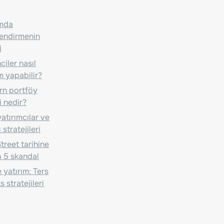
ımda
lendirmenin
i
iler nasıl
m yapabilir?
n portföy
i nedir?
atırımcılar ve
 stratejileri
treet tarihine
 5 skandal
 yatırım: Ters
 stratejileri