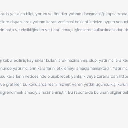
ada yer alan bilgi, yorum ve öneriler yatırım danışmanlığı kapsamında de
ilere dayanılarak yatırım kararı verilmesi beklentilerinize uygun sonuçl
erin hata ve eksikliğinden ve ticari amaçlı işlemlerde kullanılmasında
 kabul edilmiş kaynaklar kullanılarak hazırlanmış olup, yatırımcılara ke
nde yatırımcıların kararlarını etkilemeyi amaçlamamaktadır. Yatırımcıla
nusu kararların neticesinde oluşabilecek yanlışlık veya zararlardan
http
ve grafikler, bu konularda resmi hizmet veren yetkili üçüncü kişi kurum
gilendirmek amacıyla hazırlanmıştır. Bu raporlarda bulunan bilgiler bell