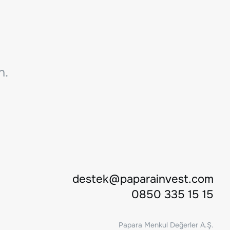
n.
destek@paparainvest.com
0850 335 15 15
Papara Menkul Değerler A.Ş.