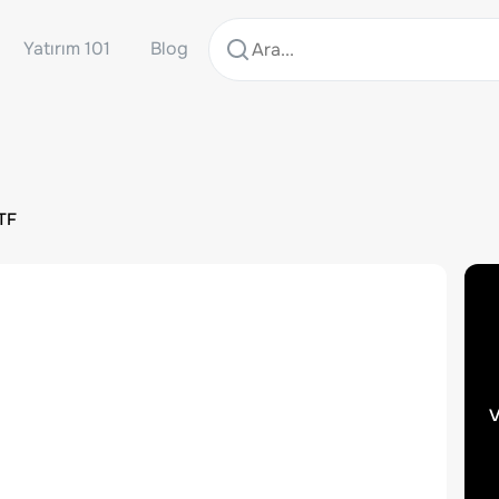
Yatırım 101
Blog
ETF
v