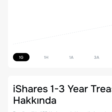
1G
1H
1A
3A
iShares 1-3 Year Tre
Hakkında