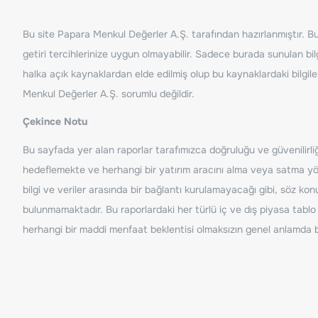
Bu site Papara Menkul Değerler A.Ş. tarafından hazırlanmıştır. Bur
getiri tercihlerinize uygun olmayabilir. Sadece burada sunulan bilg
halka açık kaynaklardan elde edilmiş olup bu kaynaklardaki bilgil
Menkul Değerler A.Ş. sorumlu değildir.
Çekince Notu
Bu sayfada yer alan raporlar tarafımızca doğruluğu ve güvenilirliği
hedeflemekte ve herhangi bir yatırım aracını alma veya satma yönü
bilgi ve veriler arasında bir bağlantı kurulamayacağı gibi, söz ko
bulunmamaktadır. Bu raporlardaki her türlü iç ve dış piyasa tablo 
herhangi bir maddi menfaat beklentisi olmaksızın genel anlamda bil