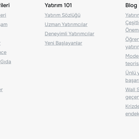
leri
Yatırım 101
Blog
eri
Yatırım Sözlüğü
Yatır
Çeşit
aşam
Uzman Yatırımcılar
Önem
Deneyimli Yatırımcılar
Öğrenc
r
Yeni Başlayanlar
yatırı
nce
Moder
 Gıda
teoris
Ünlü y
başarı
er
Wall S
geçen
Krizde
endeks