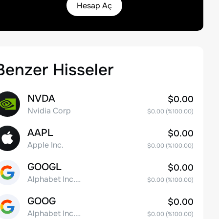
Hesap Aç
Benzer Hisseler
NVDA
$0.00
Nvidia Corp
$0.00
(%
100.00
)
AAPL
$0.00
Apple Inc.
$0.00
(%
100.00
)
GOOGL
$0.00
Alphabet Inc. Class A Common Stock
$0.00
(%
100.00
)
GOOG
$0.00
Alphabet Inc. Class C Capital Stock
$0.00
(%
100.00
)