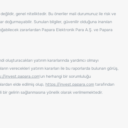
ğildir, genel niteliktedir. Bu öneriler mali durumunuz ile risk ve
ar doğurmayabilir. Sunulan bilgiler, güvenilir olduğuna inanılan
n doğabilecek zararlardan Papara Elektronik Para A.Ş. ve Papara
ndi oluşturacakları yatırım kararlarında yardımcı olmayı
rın verecekleri yatırım kararları ile bu raporlarda bulunan görüş,
s://invest.papara.com
'un herhangi bir sorumluluğu
lardan elde edilmiş olup,
https://invest.papara.com
tarafından
i bir gelirin sağlanmasına yönelik olarak verilmemektedir.