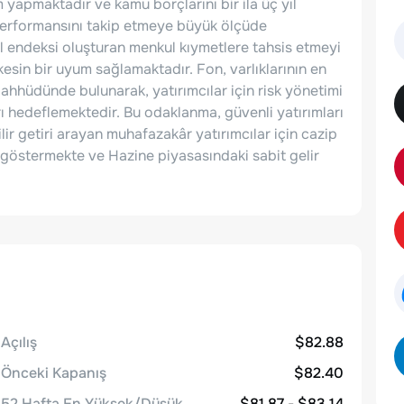
yapmaktadır ve kamu borçlarını bir ila üç yıl
n performansını takip etmeye büyük ölçüde
el endeksi oluşturan menkul kıymetlere tahsis etmeyi
esin bir uyum sağlamaktadır. Fon, varlıklarının en
hhüdünde bulunarak, yatırımcılar için risk yönetimi
ı hedeflemektedir. Bu odaklanma, güvenli yatırımları
r getiri arayan muhafazakâr yatırımcılar için cazip
t göstermekte ve Hazine piyasasındaki sabit gelir
Açılış
$82.88
Önceki Kapanış
$82.40
52 Hafta En Yüksek/Düşük
$81.87 - $83.14