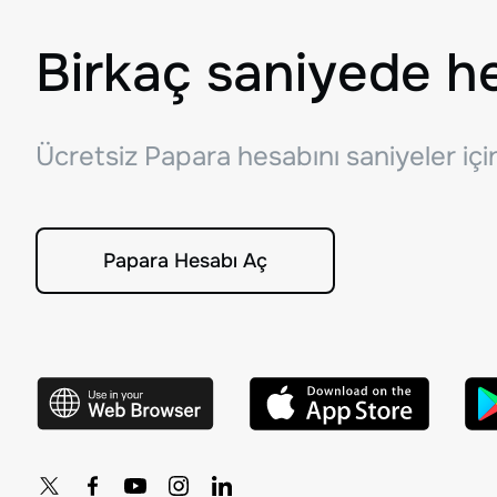
Birkaç saniyede h
Ücretsiz Papara hesabını saniyeler iç
Papara Hesabı Aç