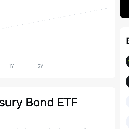
1Y
5Y
asury Bond ETF