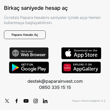
Birkaç saniyede hesap aç
Ücretsiz Papara hesabını saniyeler içinde açıp hemen
kullanmaya başlayabilirsin.
Papara Hesabı Aç
destek@paparainvest.com
0850 335 15 15
Papara Menkul Değerler A.Ş.