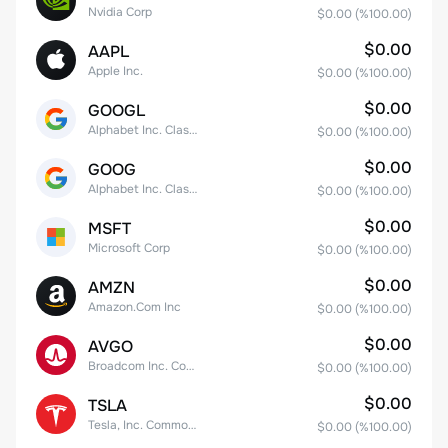
Nvidia Corp
$0.00
(%
100.00
)
$0.00
AAPL
Apple Inc.
$0.00
(%
100.00
)
$0.00
GOOGL
Alphabet Inc. Class A Common Stock
$0.00
(%
100.00
)
$0.00
GOOG
Alphabet Inc. Class C Capital Stock
$0.00
(%
100.00
)
$0.00
MSFT
Microsoft Corp
$0.00
(%
100.00
)
$0.00
AMZN
Amazon.Com Inc
$0.00
(%
100.00
)
$0.00
AVGO
Broadcom Inc. Common Stock
$0.00
(%
100.00
)
$0.00
TSLA
Tesla, Inc. Common Stock
$0.00
(%
100.00
)