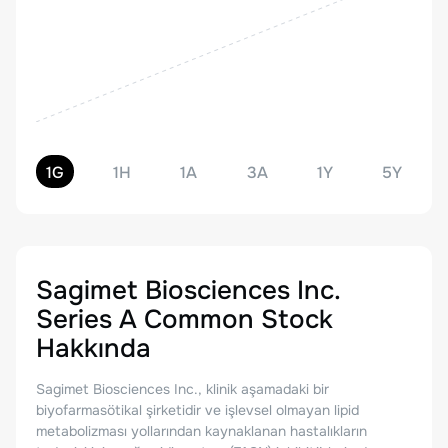
1G
1H
1A
3A
1Y
5Y
Sagimet Biosciences Inc.
Series A Common Stock
Hakkında
Sagimet Biosciences Inc., klinik aşamadaki bir
biyofarmasötikal şirketidir ve işlevsel olmayan lipid
metabolizması yollarından kaynaklanan hastalıkların