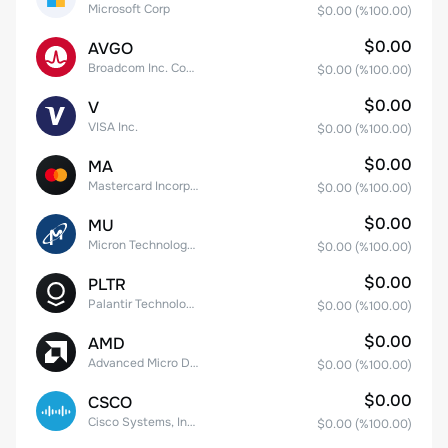
Microsoft Corp
$0.00
(%
100.00
)
$0.00
AVGO
Broadcom Inc. Common Stock
$0.00
(%
100.00
)
$0.00
V
VISA Inc.
$0.00
(%
100.00
)
$0.00
MA
Mastercard Incorporated
$0.00
(%
100.00
)
$0.00
MU
Micron Technology, Inc.
$0.00
(%
100.00
)
$0.00
PLTR
Palantir Technologies Inc. Class A Common Stock
$0.00
(%
100.00
)
$0.00
AMD
Advanced Micro Devices
$0.00
(%
100.00
)
$0.00
CSCO
Cisco Systems, Inc. Common Stock (DE)
$0.00
(%
100.00
)