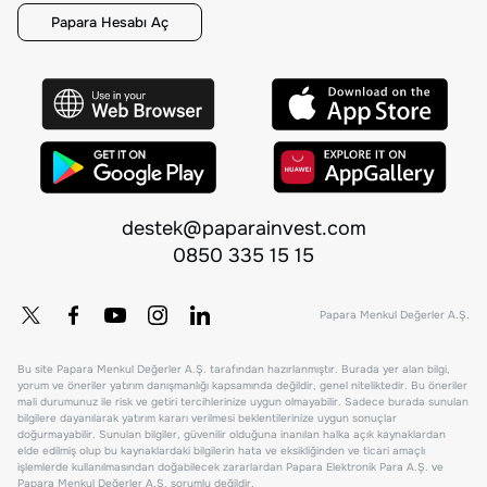
Papara Hesabı Aç
destek@paparainvest.com
0850 335 15 15
Papara Menkul Değerler A.Ş.
Bu site Papara Menkul Değerler A.Ş. tarafından hazırlanmıştır. Burada yer alan bilgi,
yorum ve öneriler yatırım danışmanlığı kapsamında değildir, genel niteliktedir. Bu öneriler
mali durumunuz ile risk ve getiri tercihlerinize uygun olmayabilir. Sadece burada sunulan
bilgilere dayanılarak yatırım kararı verilmesi beklentilerinize uygun sonuçlar
doğurmayabilir. Sunulan bilgiler, güvenilir olduğuna inanılan halka açık kaynaklardan
elde edilmiş olup bu kaynaklardaki bilgilerin hata ve eksikliğinden ve ticari amaçlı
işlemlerde kullanılmasından doğabilecek zararlardan Papara Elektronik Para A.Ş. ve
Papara Menkul Değerler A.Ş. sorumlu değildir.