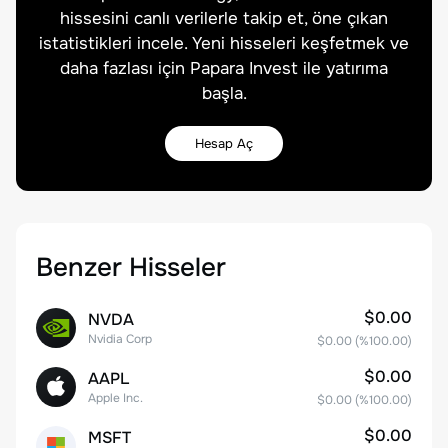
hissesini canlı verilerle takip et, öne çıkan
istatistikleri incele. Yeni hisseleri keşfetmek ve
daha fazlası için Papara Invest ile yatırıma
başla.
Hesap Aç
Benzer Hisseler
$0.00
NVDA
Nvidia Corp
$0.00
(%
100.00
)
$0.00
AAPL
Apple Inc.
$0.00
(%
100.00
)
$0.00
MSFT