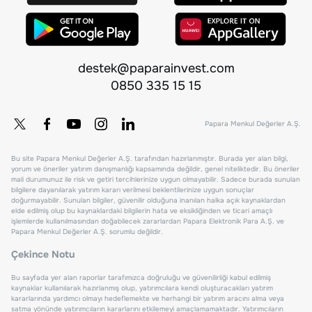
destek@paparainvest.com
0850 335 15 15
Papara Menkul Değerler A.Ş.
Bu site Papara Menkul Değerler A.Ş. tarafından hazırlanmıştır. Burada yer alan bilgi,
yorum ve öneriler yatırım danışmanlığı kapsamında değildir, genel niteliktedir. Bu öneriler
mali durumunuz ile risk ve getiri tercihlerinize uygun olmayabilir. Sadece burada sunulan
bilgilere dayanılarak yatırım kararı verilmesi beklentilerinize uygun sonuçlar
doğurmayabilir. Sunulan bilgiler, güvenilir olduğuna inanılan halka açık kaynaklardan
elde edilmiş olup bu kaynaklardaki bilgilerin hata ve eksikliğinden ve ticari amaçlı
işlemlerde kullanılmasından doğabilecek zararlardan Papara Elektronik Para A.Ş. ve
Papara Menkul Değerler A.Ş. sorumlu değildir.
Çekince Notu
Bu sayfada yer alan raporlar tarafımızca doğruluğu ve güvenilirliği kabul edilmiş
kaynaklar kullanılarak hazırlanmış olup, yatırımcılara kendi oluşturacakları yatırım
kararlarında yardımcı olmayı hedeflemekte ve herhangi bir yatırım aracını alma veya
satma yönünde yatırımcıların kararlarını etkilemeyi amaçlamamaktadır. Yatırımcıların