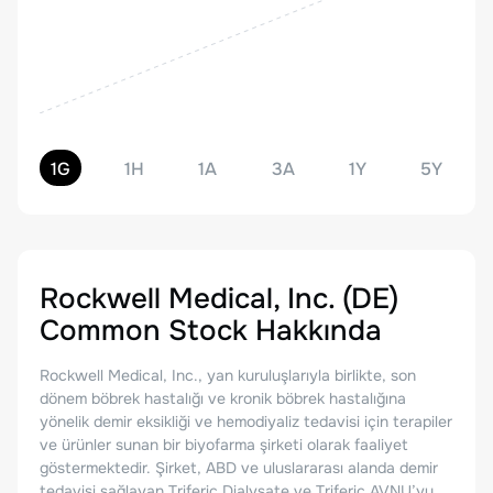
1G
1H
1A
3A
1Y
5Y
Rockwell Medical, Inc. (DE)
Common Stock
Hakkında
Rockwell Medical, Inc., yan kuruluşlarıyla birlikte, son
dönem böbrek hastalığı ve kronik böbrek hastalığına
yönelik demir eksikliği ve hemodiyaliz tedavisi için terapiler
ve ürünler sunan bir biyofarma şirketi olarak faaliyet
göstermektedir. Şirket, ABD ve uluslararası alanda demir
tedavisi sağlayan Triferic Dialysate ve Triferic AVNU’yu