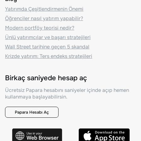
Yatırımda Çeşitlendirmenin Önemi
Öğrenciler nasıl yatırım yapabilir?
Modern portföy teorisi nedir?
Ünlü yatırımcılar ve başarı stratejileri
Wall Street tarihine geçen 5 skandal
Krizde yatırım: Ters endeks stratejileri
Birkaç saniyede hesap aç
Ücretsiz Papara hesabını saniyeler içinde açıp hemen
kullanmaya başlayabilirsin.
Papara Hesabı Aç