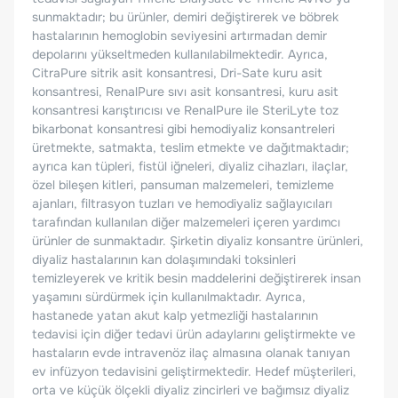
sunmaktadır; bu ürünler, demiri değiştirerek ve böbrek
hastalarının hemoglobin seviyesini artırmadan demir
depolarını yükseltmeden kullanılabilmektedir. Ayrıca,
CitraPure sitrik asit konsantresi, Dri-Sate kuru asit
konsantresi, RenalPure sıvı asit konsantresi, kuru asit
konsantresi karıştırıcısı ve RenalPure ile SteriLyte toz
bikarbonat konsantresi gibi hemodiyaliz konsantreleri
üretmekte, satmakta, teslim etmekte ve dağıtmaktadır;
ayrıca kan tüpleri, fistül iğneleri, diyaliz cihazları, ilaçlar,
özel bileşen kitleri, pansuman malzemeleri, temizleme
ajanları, filtrasyon tuzları ve hemodiyaliz sağlayıcıları
tarafından kullanılan diğer malzemeleri içeren yardımcı
ürünler de sunmaktadır. Şirketin diyaliz konsantre ürünleri,
diyaliz hastalarının kan dolaşımındaki toksinleri
temizleyerek ve kritik besin maddelerini değiştirerek insan
yaşamını sürdürmek için kullanılmaktadır. Ayrıca,
hastanede yatan akut kalp yetmezliği hastalarının
tedavisi için diğer tedavi ürün adaylarını geliştirmekte ve
hastaların evde intravenöz ilaç almasına olanak tanıyan
ev infüzyon tedavisini geliştirmektedir. Hedef müşterileri,
orta ve küçük ölçekli diyaliz zincirleri ve bağımsız diyaliz