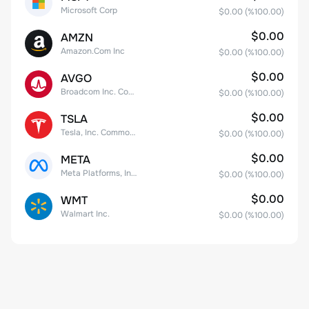
Microsoft Corp
$0.00
(%
100.00
)
$0.00
AMZN
Amazon.Com Inc
$0.00
(%
100.00
)
$0.00
AVGO
Broadcom Inc. Common Stock
$0.00
(%
100.00
)
$0.00
TSLA
Tesla, Inc. Common Stock
$0.00
(%
100.00
)
$0.00
META
Meta Platforms, Inc. Class A Common Stock
$0.00
(%
100.00
)
$0.00
WMT
Walmart Inc.
$0.00
(%
100.00
)