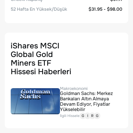
52 Hafta En Yüksek/Düşük
$31.95 - $98.00
iShares MSCI
Global Gold
Miners ETF
Hissesi Haberleri
Makroekonomi
Goldman Sachs: Merkez
Bankaları Altın Almaya
Devam Ediyor, Fiyatlar
Yükselebilir
İlgili Hisseler:
G
I
R
G