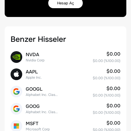
Hesap Aç
Benzer Hisseler
$0.00
NVDA
Nvidia Corp
$0.00
(%
100.00
)
$0.00
AAPL
Apple Inc.
$0.00
(%
100.00
)
$0.00
GOOGL
Alphabet Inc. Class A Common Stock
$0.00
(%
100.00
)
$0.00
GOOG
Alphabet Inc. Class C Capital Stock
$0.00
(%
100.00
)
$0.00
MSFT
Microsoft Corp
$0.00
(%
100.00
)