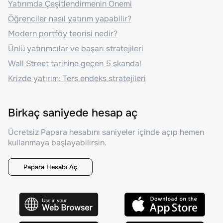
Yatırımda Çeşitlendirmenin Önemi
Öğrenciler nasıl yatırım yapabilir?
Modern portföy teorisi nedir?
Ünlü yatırımcılar ve başarı stratejileri
Wall Street tarihine geçen 5 skandal
Krizde yatırım: Ters endeks stratejileri
Birkaç saniyede hesap aç
Ücretsiz Papara hesabını saniyeler içinde açıp hemen
kullanmaya başlayabilirsin.
Papara Hesabı Aç