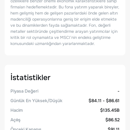
özelliklere benzer önemli ekonomik karakteristiklere sahip
firmaları hedeflemektedir. Bu fona yatırım yaparak bireyler,
hem gelişmiş hem de gelişen pazarlardaki önde gelen altın
madenciliği operasyonlarına geniş bir erişim elde etmekte
ve bu dinamiklerden fayda sağlamaktadır. Fon, değerli
metaller sektöründe çeşitlendirme arayan yatırımcılar için
kritik bir rol oynamakta ve MSCI’nin endeks geliştirme
konusundaki uzmanlığından yararlanmaktadır.
İstatistikler
Piyasa Değeri
-
Günlük En Yüksek/Düşük
$84.11 - $86.61
Hacim
$135.45B
Açılış
$86.52
Önceki Kapanış
$91.11