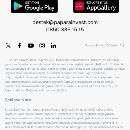
destek@paparainvest.com
0850 335 15 15
Papara Menkul Değerler A.Ş.
Bu site Papara Menkul Değerler A.Ş. tarafından hazırlanmıştır. Burada yer alan bilgi,
yorum ve öneriler yatırım danışmanlığı kapsamında değildir, genel niteliktedir. Bu öneriler
mali durumunuz ile risk ve getiri tercihlerinize uygun olmayabilir. Sadece burada sunulan
bilgilere dayanılarak yatırım kararı verilmesi beklentilerinize uygun sonuçlar
doğurmayabilir. Sunulan bilgiler, güvenilir olduğuna inanılan halka açık kaynaklardan
elde edilmiş olup bu kaynaklardaki bilgilerin hata ve eksikliğinden ve ticari amaçlı
işlemlerde kullanılmasından doğabilecek zararlardan Papara Elektronik Para A.Ş. ve
Papara Menkul Değerler A.Ş. sorumlu değildir.
Çekince Notu
Bu sayfada yer alan raporlar tarafımızca doğruluğu ve güvenilirliği kabul edilmiş
kaynaklar kullanılarak hazırlanmış olup, yatırımcılara kendi oluşturacakları yatırım
kararlarında yardımcı olmayı hedeflemekte ve herhangi bir yatırım aracını alma veya
satma yönünde yatırımcıların kararlarını etkilemeyi amaçlamamaktadır. Yatırımcıların
verecekleri yatırım kararları ile bu raporlarda bulunan görüş, bilgi ve veriler arasında bir