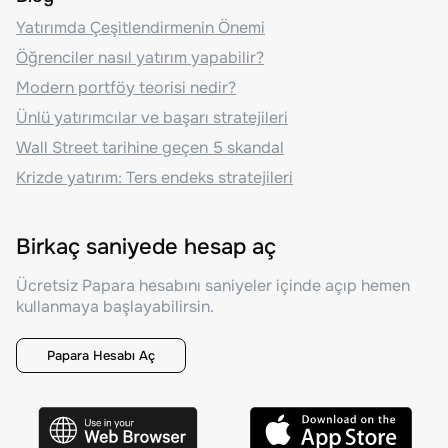
Yatırımda Çeşitlendirmenin Önemi
Öğrenciler nasıl yatırım yapabilir?
Modern portföy teorisi nedir?
Ünlü yatırımcılar ve başarı stratejileri
Wall Street tarihine geçen 5 skandal
Krizde yatırım: Ters endeks stratejileri
Birkaç saniyede hesap aç
Ücretsiz Papara hesabını saniyeler içinde açıp hemen
kullanmaya başlayabilirsin.
Papara Hesabı Aç