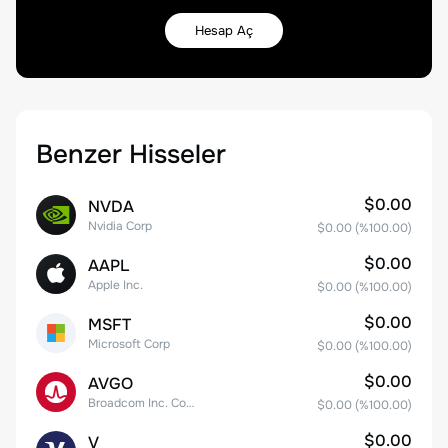
Hesap Aç
Benzer Hisseler
$0.00
NVDA
Nvidia Corp
$0.00
(%
100.00
)
$0.00
AAPL
Apple Inc.
$0.00
(%
100.00
)
$0.00
MSFT
Microsoft Corp
$0.00
(%
100.00
)
$0.00
AVGO
Broadcom Inc. Common Stock
$0.00
(%
100.00
)
$0.00
V