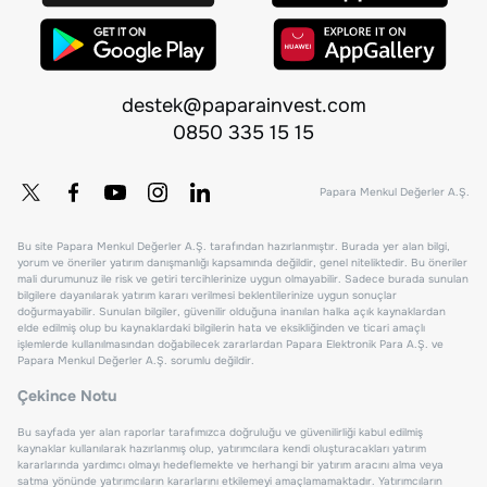
destek@paparainvest.com
0850 335 15 15
Papara Menkul Değerler A.Ş.
Bu site Papara Menkul Değerler A.Ş. tarafından hazırlanmıştır. Burada yer alan bilgi,
yorum ve öneriler yatırım danışmanlığı kapsamında değildir, genel niteliktedir. Bu öneriler
mali durumunuz ile risk ve getiri tercihlerinize uygun olmayabilir. Sadece burada sunulan
bilgilere dayanılarak yatırım kararı verilmesi beklentilerinize uygun sonuçlar
doğurmayabilir. Sunulan bilgiler, güvenilir olduğuna inanılan halka açık kaynaklardan
elde edilmiş olup bu kaynaklardaki bilgilerin hata ve eksikliğinden ve ticari amaçlı
işlemlerde kullanılmasından doğabilecek zararlardan Papara Elektronik Para A.Ş. ve
Papara Menkul Değerler A.Ş. sorumlu değildir.
Çekince Notu
Bu sayfada yer alan raporlar tarafımızca doğruluğu ve güvenilirliği kabul edilmiş
kaynaklar kullanılarak hazırlanmış olup, yatırımcılara kendi oluşturacakları yatırım
kararlarında yardımcı olmayı hedeflemekte ve herhangi bir yatırım aracını alma veya
satma yönünde yatırımcıların kararlarını etkilemeyi amaçlamamaktadır. Yatırımcıların