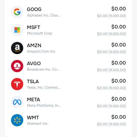
$0.00
GOOG
Alphabet Inc. Class C Capital Stock
$0.00
(%
100.00
)
$0.00
MSFT
Microsoft Corp
$0.00
(%
100.00
)
$0.00
AMZN
Amazon.Com Inc
$0.00
(%
100.00
)
$0.00
AVGO
Broadcom Inc. Common Stock
$0.00
(%
100.00
)
$0.00
TSLA
Tesla, Inc. Common Stock
$0.00
(%
100.00
)
$0.00
META
Meta Platforms, Inc. Class A Common Stock
$0.00
(%
100.00
)
$0.00
WMT
Walmart Inc.
$0.00
(%
100.00
)