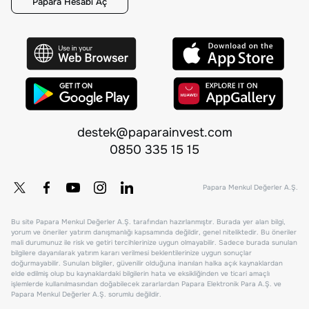
Papara Hesabı Aç
destek@paparainvest.com
0850 335 15 15
Papara Menkul Değerler A.Ş.
Bu site Papara Menkul Değerler A.Ş. tarafından hazırlanmıştır. Burada yer alan bilgi,
yorum ve öneriler yatırım danışmanlığı kapsamında değildir, genel niteliktedir. Bu öneriler
mali durumunuz ile risk ve getiri tercihlerinize uygun olmayabilir. Sadece burada sunulan
bilgilere dayanılarak yatırım kararı verilmesi beklentilerinize uygun sonuçlar
doğurmayabilir. Sunulan bilgiler, güvenilir olduğuna inanılan halka açık kaynaklardan
elde edilmiş olup bu kaynaklardaki bilgilerin hata ve eksikliğinden ve ticari amaçlı
işlemlerde kullanılmasından doğabilecek zararlardan Papara Elektronik Para A.Ş. ve
Papara Menkul Değerler A.Ş. sorumlu değildir.