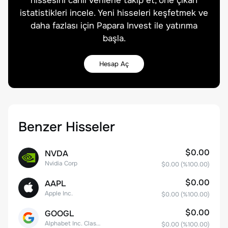
hissesini canlı verilerle takip et, öne çıkan
istatistikleri incele. Yeni hisseleri keşfetmek ve
daha fazlası için Papara Invest ile yatırıma
başla.
Hesap Aç
Benzer Hisseler
$0.00
NVDA
Nvidia Corp
$0.00
(%
100.00
)
$0.00
AAPL
Apple Inc.
$0.00
(%
100.00
)
$0.00
GOOGL
Alphabet Inc. Class A Common Stock
$0.00
(%
100.00
)