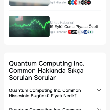
İlgili Hisseler:
S
Şirket Haberleri
19 Eylül Cuma Piyasa Özeti
İlgili Hisseler:
S
Quantum Computing Inc.
Common
Hakkında Sıkça
Sorulan Sorular
Quantum Computing Inc. Common
Hissesinin Bugünkü Fiyatı Nedir?
Quantum Computing Inc. Common