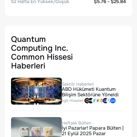
52 Hafta En Yüksek/Düşük
$5.76 - $25.84
Quantum
Computing Inc.
Common Hissesi
Haberleri
Sektör Haberleri
ABD Hükümeti Kuantum
Bilişim Sektörüne Yöneldi
İlgili Hisseler:
Haftalık Bülten
İyi Pazarlar! Papara Bülten |
21 Eylül 2025 Pazar