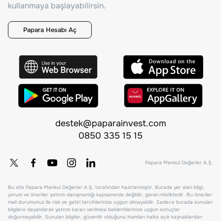
kullanmaya başlayabilirsin.
Papara Hesabı Aç
destek@paparainvest.com
0850 335 15 15
Papara Menkul Değerler A.Ş.
Bu site Papara Menkul Değerler A.Ş. tarafından hazırlanmıştır. Burada yer alan bilgi,
yorum ve öneriler yatırım danışmanlığı kapsamında değildir, genel niteliktedir. Bu öneriler
mali durumunuz ile risk ve getiri tercihlerinize uygun olmayabilir. Sadece burada sunulan
bilgilere dayanılarak yatırım kararı verilmesi beklentilerinize uygun sonuçlar
doğurmayabilir. Sunulan bilgiler, güvenilir olduğuna inanılan halka açık kaynaklardan