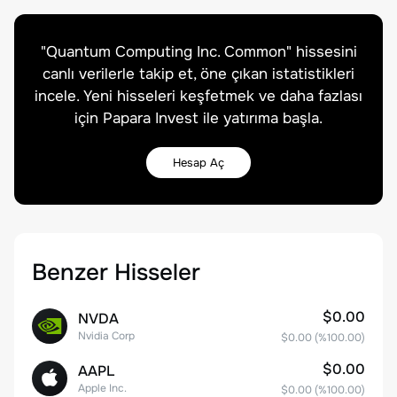
"
Quantum Computing Inc. Common
" hissesini
canlı verilerle takip et, öne çıkan istatistikleri
incele. Yeni hisseleri keşfetmek ve daha fazlası
için Papara Invest ile yatırıma başla.
Hesap Aç
Benzer Hisseler
$0.00
NVDA
Nvidia Corp
$0.00
(%
100.00
)
$0.00
AAPL
Apple Inc.
$0.00
(%
100.00
)