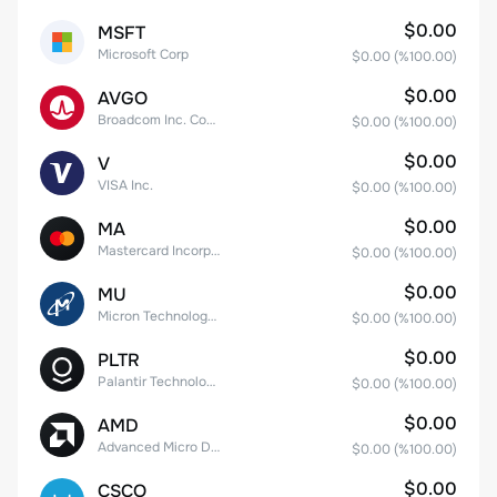
$0.00
MSFT
Microsoft Corp
$0.00
(%
100.00
)
$0.00
AVGO
Broadcom Inc. Common Stock
$0.00
(%
100.00
)
$0.00
V
VISA Inc.
$0.00
(%
100.00
)
$0.00
MA
Mastercard Incorporated
$0.00
(%
100.00
)
$0.00
MU
Micron Technology, Inc.
$0.00
(%
100.00
)
$0.00
PLTR
Palantir Technologies Inc. Class A Common Stock
$0.00
(%
100.00
)
$0.00
AMD
Advanced Micro Devices
$0.00
(%
100.00
)
$0.00
CSCO