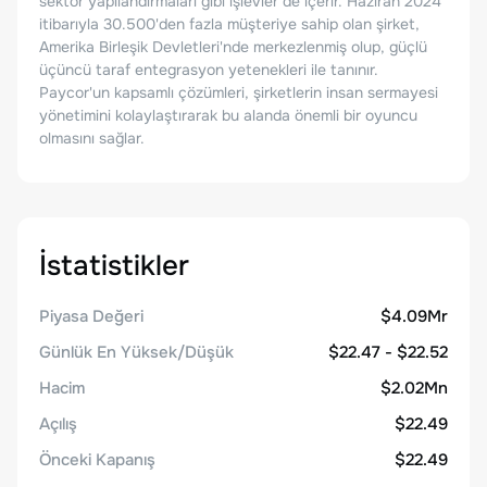
sektör yapılandırmaları gibi işlevler de içerir. Haziran 2024
itibarıyla 30.500'den fazla müşteriye sahip olan şirket,
Amerika Birleşik Devletleri'nde merkezlenmiş olup, güçlü
üçüncü taraf entegrasyon yetenekleri ile tanınır.
Paycor'un kapsamlı çözümleri, şirketlerin insan sermayesi
yönetimini kolaylaştırarak bu alanda önemli bir oyuncu
olmasını sağlar.
İstatistikler
Piyasa Değeri
$4.09Mr
Günlük En Yüksek/Düşük
$22.47 - $22.52
Hacim
$2.02Mn
Açılış
$22.49
Önceki Kapanış
$22.49