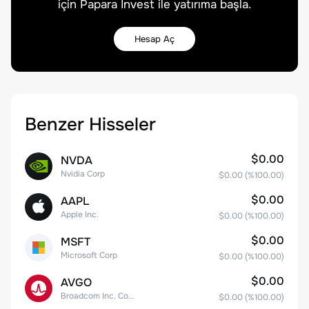
için Papara Invest ile yatırıma başla.
Hesap Aç
Benzer Hisseler
$0.00
NVDA
Nvidia Corp
$0.00
(%
100.00
)
$0.00
AAPL
Apple Inc.
$0.00
(%
100.00
)
$0.00
MSFT
Microsoft Corp
$0.00
(%
100.00
)
$0.00
AVGO
Broadcom Inc. Common Stock
$0.00
(%
100.00
)