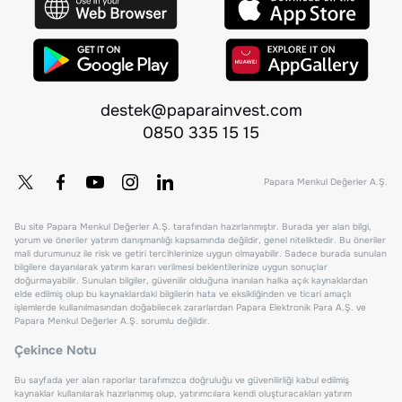
destek@paparainvest.com
0850 335 15 15
Papara Menkul Değerler A.Ş.
Bu site Papara Menkul Değerler A.Ş. tarafından hazırlanmıştır. Burada yer alan bilgi,
yorum ve öneriler yatırım danışmanlığı kapsamında değildir, genel niteliktedir. Bu öneriler
mali durumunuz ile risk ve getiri tercihlerinize uygun olmayabilir. Sadece burada sunulan
bilgilere dayanılarak yatırım kararı verilmesi beklentilerinize uygun sonuçlar
doğurmayabilir. Sunulan bilgiler, güvenilir olduğuna inanılan halka açık kaynaklardan
elde edilmiş olup bu kaynaklardaki bilgilerin hata ve eksikliğinden ve ticari amaçlı
işlemlerde kullanılmasından doğabilecek zararlardan Papara Elektronik Para A.Ş. ve
Papara Menkul Değerler A.Ş. sorumlu değildir.
Çekince Notu
Bu sayfada yer alan raporlar tarafımızca doğruluğu ve güvenilirliği kabul edilmiş
kaynaklar kullanılarak hazırlanmış olup, yatırımcılara kendi oluşturacakları yatırım