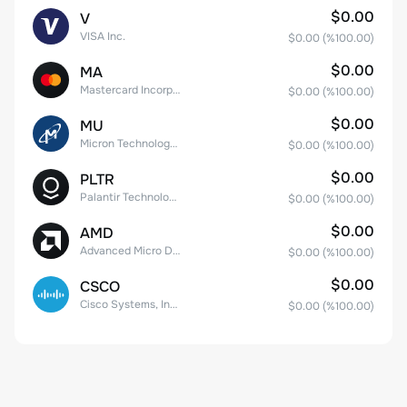
$0.00
V
VISA Inc.
$0.00
(%
100.00
)
$0.00
MA
Mastercard Incorporated
$0.00
(%
100.00
)
$0.00
MU
Micron Technology, Inc.
$0.00
(%
100.00
)
$0.00
PLTR
Palantir Technologies Inc. Class A Common Stock
$0.00
(%
100.00
)
$0.00
AMD
Advanced Micro Devices
$0.00
(%
100.00
)
$0.00
CSCO
Cisco Systems, Inc. Common Stock (DE)
$0.00
(%
100.00
)