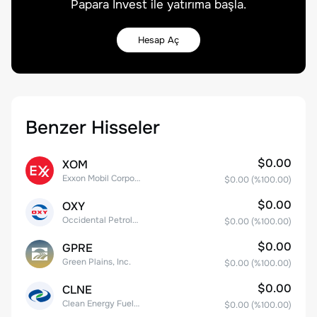
Papara Invest ile yatırıma başla.
Hesap Aç
Benzer Hisseler
$0.00
XOM
Exxon Mobil Corporation
$0.00
(%
100.00
)
$0.00
OXY
Occidental Petroleum Corporation
$0.00
(%
100.00
)
$0.00
GPRE
Green Plains, Inc.
$0.00
(%
100.00
)
$0.00
CLNE
Clean Energy Fuels Corp.
$0.00
(%
100.00
)