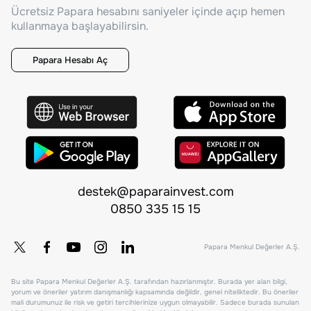
Ücretsiz Papara hesabını saniyeler içinde açıp hemen
kullanmaya başlayabilirsin.
Papara Hesabı Aç
destek@paparainvest.com
0850 335 15 15
Papara Menkul Değerler A.Ş.
Bu site Papara Menkul Değerler A.Ş. tarafından hazırlanmıştır. Burada yer alan bilgi,
yorum ve öneriler yatırım danışmanlığı kapsamında değildir, genel niteliktedir. Bu öneriler
mali durumunuz ile risk ve getiri tercihlerinize uygun olmayabilir. Sadece burada sunulan