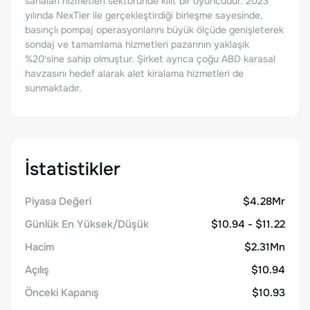
sahaları hizmetleri sektöründe kilit bir oyuncudur. 2023
yılında NexTier ile gerçekleştirdiği birleşme sayesinde,
basınçlı pompaj operasyonlarını büyük ölçüde genişleterek
sondaj ve tamamlama hizmetleri pazarının yaklaşık
%20'sine sahip olmuştur. Şirket ayrıca çoğu ABD karasal
havzasını hedef alarak alet kiralama hizmetleri de
sunmaktadır.
İstatistikler
Piyasa Değeri
$4.28Mr
Günlük En Yüksek/Düşük
$10.94 - $11.22
Hacim
$2.31Mn
Açılış
$10.94
Önceki Kapanış
$10.93