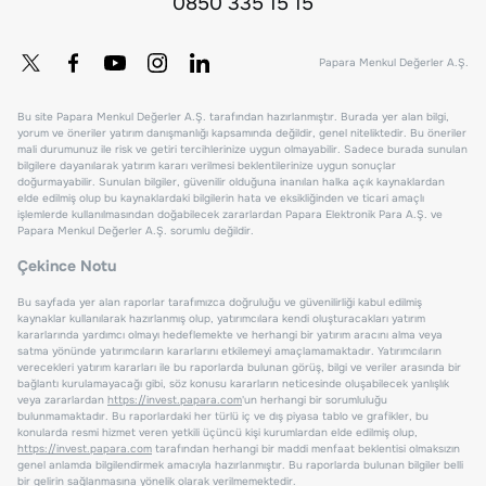
0850 335 15 15
Papara Menkul Değerler A.Ş.
Bu site Papara Menkul Değerler A.Ş. tarafından hazırlanmıştır. Burada yer alan bilgi,
yorum ve öneriler yatırım danışmanlığı kapsamında değildir, genel niteliktedir. Bu öneriler
mali durumunuz ile risk ve getiri tercihlerinize uygun olmayabilir. Sadece burada sunulan
bilgilere dayanılarak yatırım kararı verilmesi beklentilerinize uygun sonuçlar
doğurmayabilir. Sunulan bilgiler, güvenilir olduğuna inanılan halka açık kaynaklardan
elde edilmiş olup bu kaynaklardaki bilgilerin hata ve eksikliğinden ve ticari amaçlı
işlemlerde kullanılmasından doğabilecek zararlardan Papara Elektronik Para A.Ş. ve
Papara Menkul Değerler A.Ş. sorumlu değildir.
Çekince Notu
Bu sayfada yer alan raporlar tarafımızca doğruluğu ve güvenilirliği kabul edilmiş
kaynaklar kullanılarak hazırlanmış olup, yatırımcılara kendi oluşturacakları yatırım
kararlarında yardımcı olmayı hedeflemekte ve herhangi bir yatırım aracını alma veya
satma yönünde yatırımcıların kararlarını etkilemeyi amaçlamamaktadır. Yatırımcıların
verecekleri yatırım kararları ile bu raporlarda bulunan görüş, bilgi ve veriler arasında bir
bağlantı kurulamayacağı gibi, söz konusu kararların neticesinde oluşabilecek yanlışlık
veya zararlardan
https://invest.papara.com
'un herhangi bir sorumluluğu
bulunmamaktadır. Bu raporlardaki her türlü iç ve dış piyasa tablo ve grafikler, bu
konularda resmi hizmet veren yetkili üçüncü kişi kurumlardan elde edilmiş olup,
https://invest.papara.com
tarafından herhangi bir maddi menfaat beklentisi olmaksızın
genel anlamda bilgilendirmek amacıyla hazırlanmıştır. Bu raporlarda bulunan bilgiler belli
bir gelirin sağlanmasına yönelik olarak verilmemektedir.