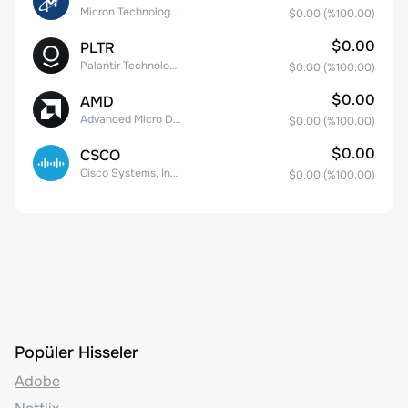
Micron Technology, Inc.
$0.00
(%
100.00
)
$0.00
PLTR
Palantir Technologies Inc. Class A Common Stock
$0.00
(%
100.00
)
$0.00
AMD
Advanced Micro Devices
$0.00
(%
100.00
)
$0.00
CSCO
Cisco Systems, Inc. Common Stock (DE)
$0.00
(%
100.00
)
Popüler Hisseler
Adobe