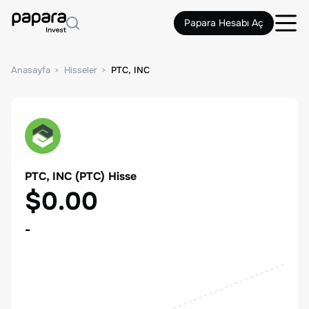
Papara Hesabı Aç
Anasayfa
Hisseler
PTC, INC
PTC, INC
(
PTC
) Hisse
$0.00
-