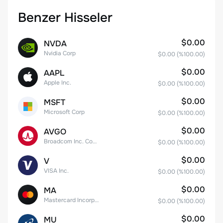
Benzer Hisseler
$0.00
NVDA
Nvidia Corp
$0.00
(%
100.00
)
$0.00
AAPL
Apple Inc.
$0.00
(%
100.00
)
$0.00
MSFT
Microsoft Corp
$0.00
(%
100.00
)
$0.00
AVGO
Broadcom Inc. Common Stock
$0.00
(%
100.00
)
$0.00
V
VISA Inc.
$0.00
(%
100.00
)
$0.00
MA
Mastercard Incorporated
$0.00
(%
100.00
)
$0.00
MU