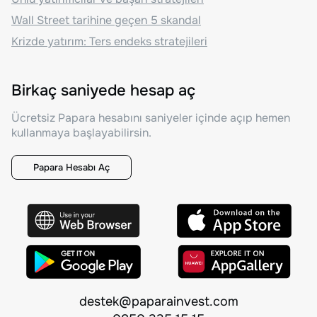
Wall Street tarihine geçen 5 skandal
Krizde yatırım: Ters endeks stratejileri
Birkaç saniyede hesap aç
Ücretsiz Papara hesabını saniyeler içinde açıp hemen
kullanmaya başlayabilirsin.
Papara Hesabı Aç
destek@paparainvest.com