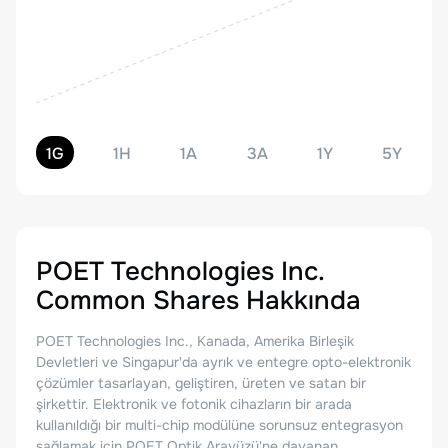
1G
1H
1A
3A
1Y
5Y
POET Technologies Inc.
Common Shares
Hakkında
POET Technologies Inc., Kanada, Amerika Birleşik
Devletleri ve Singapur'da ayrık ve entegre opto-elektronik
çözümler tasarlayan, geliştiren, üreten ve satan bir
şirkettir. Elektronik ve fotonik cihazların bir arada
kullanıldığı bir multi-chip modülüne sorunsuz entegrasyon
sağlamak için POET Optik Arayüzü'ne dayanan