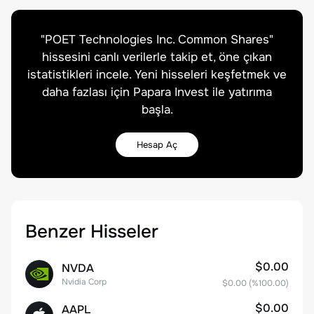
"
POET Technologies Inc. Common Shares
"
hissesini canlı verilerle takip et, öne çıkan
istatistikleri incele. Yeni hisseleri keşfetmek ve
daha fazlası için Papara Invest ile yatırıma
başla.
Hesap Aç
Benzer Hisseler
$0.00
NVDA
Nvidia Corp
$0.00
(%
100.00
)
$0.00
AAPL