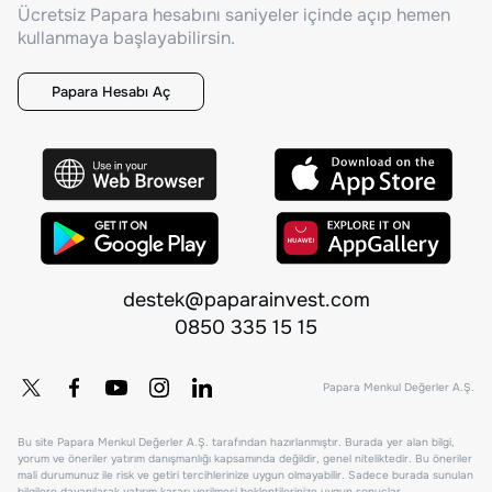
Ücretsiz Papara hesabını saniyeler içinde açıp hemen
kullanmaya başlayabilirsin.
Papara Hesabı Aç
destek@paparainvest.com
0850 335 15 15
Papara Menkul Değerler A.Ş.
Bu site Papara Menkul Değerler A.Ş. tarafından hazırlanmıştır. Burada yer alan bilgi,
yorum ve öneriler yatırım danışmanlığı kapsamında değildir, genel niteliktedir. Bu öneriler
mali durumunuz ile risk ve getiri tercihlerinize uygun olmayabilir. Sadece burada sunulan
bilgilere dayanılarak yatırım kararı verilmesi beklentilerinize uygun sonuçlar