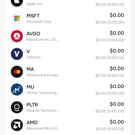
Apple Inc.
$0.00
(%
100.00
)
$0.00
MSFT
Microsoft Corp
$0.00
(%
100.00
)
$0.00
AVGO
Broadcom Inc. Common Stock
$0.00
(%
100.00
)
$0.00
V
VISA Inc.
$0.00
(%
100.00
)
$0.00
MA
Mastercard Incorporated
$0.00
(%
100.00
)
$0.00
MU
Micron Technology, Inc.
$0.00
(%
100.00
)
$0.00
PLTR
Palantir Technologies Inc. Class A Common Stock
$0.00
(%
100.00
)
$0.00
AMD
Advanced Micro Devices
$0.00
(%
100.00
)