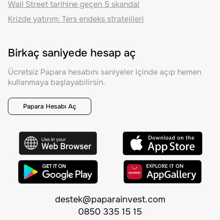
Wall Street tarihine geçen 5 skandal
Krizde yatırım: Ters endeks stratejileri
Birkaç saniyede hesap aç
Ücretsiz Papara hesabını saniyeler içinde açıp hemen
kullanmaya başlayabilirsin.
Papara Hesabı Aç
destek@paparainvest.com
0850 335 15 15