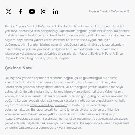
Papara Menkul Değerler A.Ş.
Bu site Papara Menkul Değerler A.Ş. tarafından hazırlanmıştır. Burada yer alan bilgi,
yorum ve öneriler yatırım danışmanlığı kapsamında değildir, genel niteliktedir. Bu öneriler
mali durumunuz ile risk ve getiri tercihlerinize uygun olmayabilir. Sadece burada sunulan
bilgilere dayanılarak yatırım kararı verilmesi beklentilerinize uygun sonuçlar
doğurmayabilir. Sunulan bilgiler, güvenilir olduğuna inanılan halka açık kaynaklardan
elde edilmiş olup bu kaynaklardaki bilgilerin hata ve eksikliğinden ve ticari amaçlı
işlemlerde kullanılmasından doğabilecek zararlardan Papara Elektronik Para A.Ş. ve
Papara Menkul Değerler A.Ş. sorumlu değildir.
Çekince Notu
Bu sayfada yer alan raporlar tarafımızca doğruluğu ve güvenilirliği kabul edilmiş
kaynaklar kullanılarak hazırlanmış olup, yatırımcılara kendi oluşturacakları yatırım
kararlarında yardımcı olmayı hedeflemekte ve herhangi bir yatırım aracını alma veya
satma yönünde yatırımcıların kararlarını etkilemeyi amaçlamamaktadır. Yatırımcıların
verecekleri yatırım kararları ile bu raporlarda bulunan görüş, bilgi ve veriler arasında bir
bağlantı kurulamayacağı gibi, söz konusu kararların neticesinde oluşabilecek yanlışlık
veya zararlardan
https://invest.papara.com
'un herhangi bir sorumluluğu
bulunmamaktadır. Bu raporlardaki her türlü iç ve dış piyasa tablo ve grafikler, bu
konularda resmi hizmet veren yetkili üçüncü kişi kurumlardan elde edilmiş olup,
https://invest.papara.com
tarafından herhangi bir maddi menfaat beklentisi olmaksızın
genel anlamda bilgilendirmek amacıyla hazırlanmıştır. Bu raporlarda bulunan bilgiler belli
bir gelirin sağlanmasına yönelik olarak verilmemektedir.