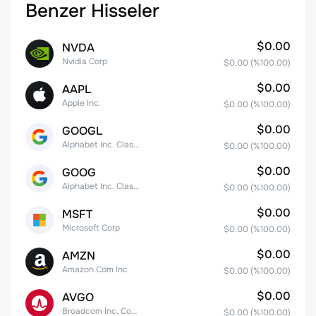
Benzer Hisseler
$0.00
NVDA
Nvidia Corp
$0.00
(%
100.00
)
$0.00
AAPL
Apple Inc.
$0.00
(%
100.00
)
$0.00
GOOGL
Alphabet Inc. Class A Common Stock
$0.00
(%
100.00
)
$0.00
GOOG
Alphabet Inc. Class C Capital Stock
$0.00
(%
100.00
)
$0.00
MSFT
Microsoft Corp
$0.00
(%
100.00
)
$0.00
AMZN
Amazon.Com Inc
$0.00
(%
100.00
)
$0.00
AVGO
Broadcom Inc. Common Stock
$0.00
(%
100.00
)