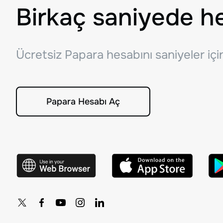
Birkaç saniyede h
Ücretsiz Papara hesabını saniyeler iç
Papara Hesabı Aç