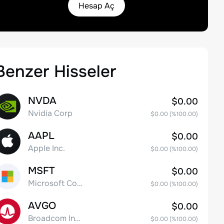
Hesap Aç
Benzer Hisseler
NVDA
$0.00
Nvidia Corp
$0.00
(%
100.00
)
AAPL
$0.00
Apple Inc.
$0.00
(%
100.00
)
MSFT
$0.00
Microsoft Corp
$0.00
(%
100.00
)
AVGO
$0.00
Broadcom Inc. Common Stock
$0.00
(%
100.00
)