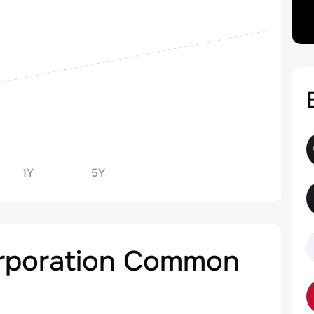
1Y
5Y
orporation Common