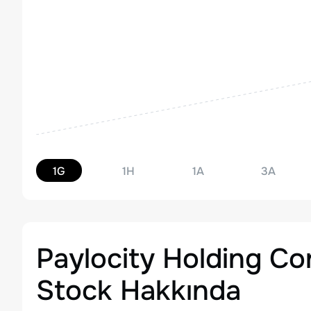
1G
1H
1A
3A
Paylocity Holding C
Stock
Hakkında