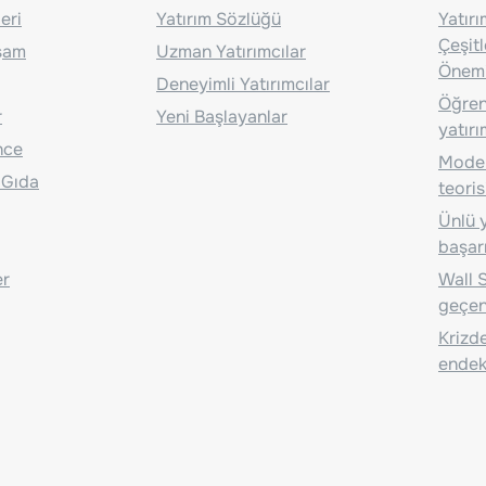
eri
Yatırım Sözlüğü
Yatır
Çeşit
aşam
Uzman Yatırımcılar
Önem
Deneyimli Yatırımcılar
Öğrenc
r
Yeni Başlayanlar
yatırı
nce
Moder
 Gıda
teoris
Ünlü y
başarı
er
Wall S
geçen
Krizde
endeks