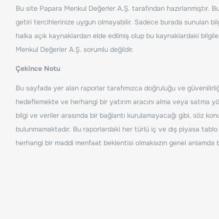
Bu site Papara Menkul Değerler A.Ş. tarafından hazırlanmıştır. Bur
getiri tercihlerinize uygun olmayabilir. Sadece burada sunulan bilg
halka açık kaynaklardan elde edilmiş olup bu kaynaklardaki bilgil
Menkul Değerler A.Ş. sorumlu değildir.
Çekince Notu
Bu sayfada yer alan raporlar tarafımızca doğruluğu ve güvenilirliği
hedeflemekte ve herhangi bir yatırım aracını alma veya satma yönü
bilgi ve veriler arasında bir bağlantı kurulamayacağı gibi, söz ko
bulunmamaktadır. Bu raporlardaki her türlü iç ve dış piyasa tablo 
herhangi bir maddi menfaat beklentisi olmaksızın genel anlamda bil