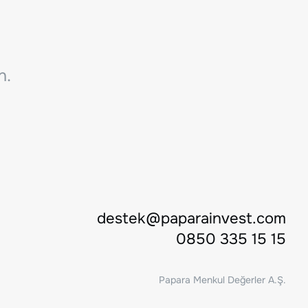
n.
destek@paparainvest.com
0850 335 15 15
Papara Menkul Değerler A.Ş.