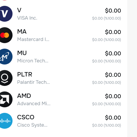
V
$0.00
VISA Inc.
$0.00
(%
100.00
)
MA
$0.00
Mastercard Incorporated
$0.00
(%
100.00
)
MU
$0.00
Micron Technology, Inc.
$0.00
(%
100.00
)
PLTR
$0.00
Palantir Technologies Inc. Class A Common Stock
$0.00
(%
100.00
)
AMD
$0.00
Advanced Micro Devices
$0.00
(%
100.00
)
CSCO
$0.00
Cisco Systems, Inc. Common Stock (DE)
$0.00
(%
100.00
)