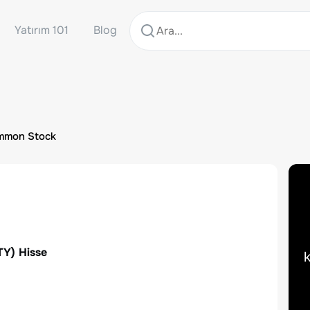
Yatırım 101
Blog
ommon Stock
TY
) Hisse
k