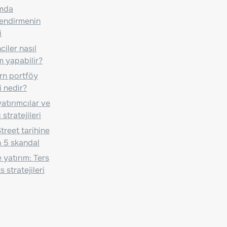
ımda
lendirmenin
i
iler nasıl
m yapabilir?
n portföy
i nedir?
atırımcılar ve
 stratejileri
treet tarihine
 5 skandal
 yatırım: Ters
 stratejileri