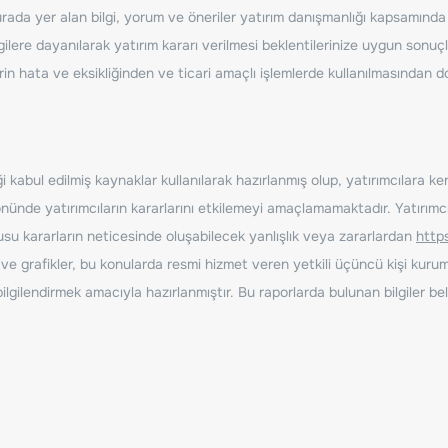
ada yer alan bilgi, yorum ve öneriler yatırım danışmanlığı kapsamında de
ilere dayanılarak yatırım kararı verilmesi beklentilerinize uygun sonuçl
erin hata ve eksikliğinden ve ticari amaçlı işlemlerde kullanılmasında
 kabul edilmiş kaynaklar kullanılarak hazırlanmış olup, yatırımcılara ke
nde yatırımcıların kararlarını etkilemeyi amaçlamamaktadır. Yatırımcıla
nusu kararların neticesinde oluşabilecek yanlışlık veya zararlardan
http
ve grafikler, bu konularda resmi hizmet veren yetkili üçüncü kişi kurum
gilendirmek amacıyla hazırlanmıştır. Bu raporlarda bulunan bilgiler bell