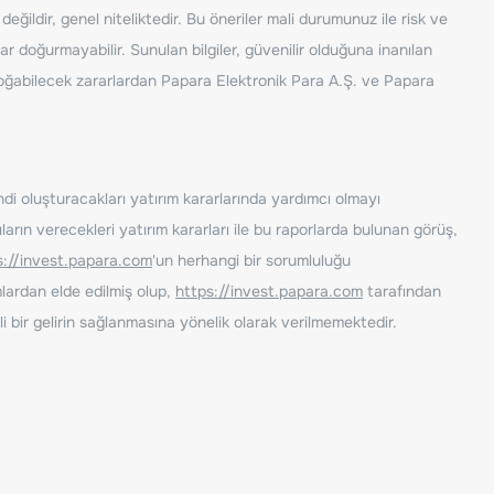
ğildir, genel niteliktedir. Bu öneriler mali durumunuz ile risk ve
ar doğurmayabilir. Sunulan bilgiler, güvenilir olduğuna inanılan
n doğabilecek zararlardan Papara Elektronik Para A.Ş. ve Papara
ndi oluşturacakları yatırım kararlarında yardımcı olmayı
rın verecekleri yatırım kararları ile bu raporlarda bulunan görüş,
s://invest.papara.com
'un herhangi bir sorumluluğu
lardan elde edilmiş olup,
https://invest.papara.com
tarafından
i bir gelirin sağlanmasına yönelik olarak verilmemektedir.