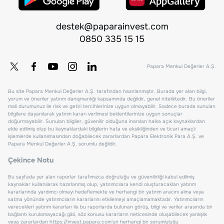
destek@paparainvest.com
0850 335 15 15
Papara Menkul Değerler A.Ş.
Bu site Papara Menkul Değerler A.Ş. tarafından hazırlanmıştır. Burada yer alan bilgi,
yorum ve öneriler yatırım danışmanlığı kapsamında değildir, genel niteliktedir. Bu öneriler
mali durumunuz ile risk ve getiri tercihlerinize uygun olmayabilir. Sadece burada sunulan
bilgilere dayanılarak yatırım kararı verilmesi beklentilerinize uygun sonuçlar
doğurmayabilir. Sunulan bilgiler, güvenilir olduğuna inanılan halka açık kaynaklardan
elde edilmiş olup bu kaynaklardaki bilgilerin hata ve eksikliğinden ve ticari amaçlı
işlemlerde kullanılmasından doğabilecek zararlardan Papara Elektronik Para A.Ş. ve
Papara Menkul Değerler A.Ş. sorumlu değildir.
Çekince Notu
Bu sayfada yer alan raporlar tarafımızca doğruluğu ve güvenilirliği kabul edilmiş
kaynaklar kullanılarak hazırlanmış olup, yatırımcılara kendi oluşturacakları yatırım
kararlarında yardımcı olmayı hedeflemekte ve herhangi bir yatırım aracını alma veya
satma yönünde yatırımcıların kararlarını etkilemeyi amaçlamamaktadır. Yatırımcıların
verecekleri yatırım kararları ile bu raporlarda bulunan görüş, bilgi ve veriler arasında bir
bağlantı kurulamayacağı gibi, söz konusu kararların neticesinde oluşabilecek yanlışlık
veya zararlardan
https://invest.papara.com
'un herhangi bir sorumluluğu