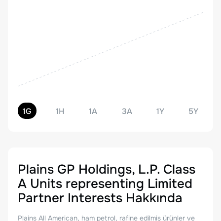
1G
1H
1A
3A
1Y
5Y
Plains GP Holdings, L.P. Class
A Units representing Limited
Partner Interests
Hakkında
Plains All American, ham petrol, rafine edilmiş ürünler ve