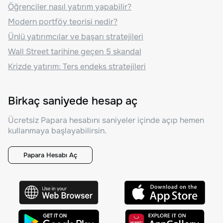
Öğrenciler nasıl yatırım yapabilir?
Modern portföy teorisi nedir?
Ünlü yatırımcılar ve başarı stratejileri
Wall Street tarihine geçen 5 skandal
Krizde yatırım: Ters endeks stratejileri
Birkaç saniyede hesap aç
Ücretsiz Papara hesabını saniyeler içinde açıp hemen
kullanmaya başlayabilirsin.
Papara Hesabı Aç