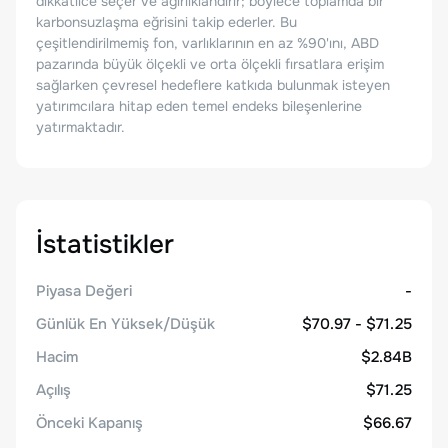
dikkatlice seçer ve ağırlıklandırır; böylece toplamda bir
karbonsuzlaşma eğrisini takip ederler. Bu
çeşitlendirilmemiş fon, varlıklarının en az %90'ını, ABD
pazarında büyük ölçekli ve orta ölçekli fırsatlara erişim
sağlarken çevresel hedeflere katkıda bulunmak isteyen
yatırımcılara hitap eden temel endeks bileşenlerine
yatırmaktadır.
İstatistikler
Piyasa Değeri
-
Günlük En Yüksek/Düşük
$70.97 - $71.25
Hacim
$2.84B
Açılış
$71.25
Önceki Kapanış
$66.67