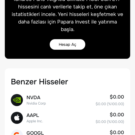
hissesini canlı verilerle takip et, öne çıkan
istatistikleri incele. Yeni hisseleri keşfetmek ve
daha fazlası için Papara Invest ile yatırıma
başla.
Hesap Aç
Benzer Hisseler
$0.00
NVDA
Nvidia Corp
$0.00
(%
100.00
)
$0.00
AAPL
Apple Inc.
$0.00
(%
100.00
)
$0.00
GOOGL