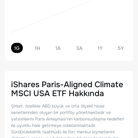
1G
1H
1A
3A
1Y
5Y
iShares Paris-Aligned Climate
MSCI USA ETF
Hakkında
Şirket, özellikle ABD büyük ve orta ölçekli hisse
senetlerinden oluşan bir portföy yönetmektedir ve
yatırımlarını Paris Anlaşması'nın karbonsuzlaşma hedefleri
ile uyumlu hale getirmeye odaklanmaktadır.
Sürdürülebilirlik taahhüdü ile fon, menkul kıymetlerini