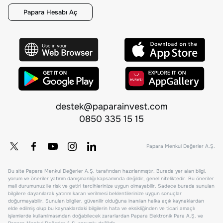
Papara Hesabı Aç
destek@paparainvest.com
0850 335 15 15
Papara Menkul Değerler A.Ş.
Bu site Papara Menkul Değerler A.Ş. tarafından hazırlanmıştır. Burada yer alan bilgi,
yorum ve öneriler yatırım danışmanlığı kapsamında değildir, genel niteliktedir. Bu öneriler
mali durumunuz ile risk ve getiri tercihlerinize uygun olmayabilir. Sadece burada sunulan
bilgilere dayanılarak yatırım kararı verilmesi beklentilerinize uygun sonuçlar
doğurmayabilir. Sunulan bilgiler, güvenilir olduğuna inanılan halka açık kaynaklardan
elde edilmiş olup bu kaynaklardaki bilgilerin hata ve eksikliğinden ve ticari amaçlı
işlemlerde kullanılmasından doğabilecek zararlardan Papara Elektronik Para A.Ş. ve