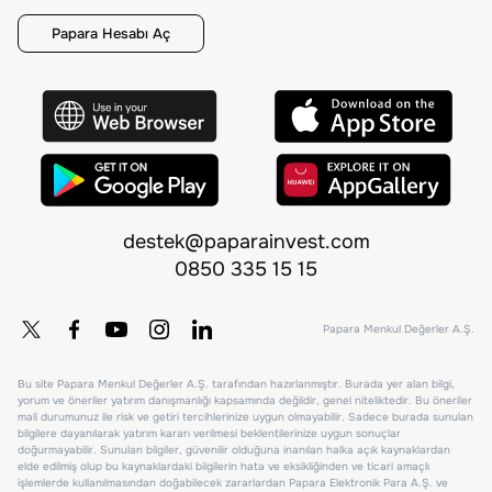
Papara Hesabı Aç
destek@paparainvest.com
0850 335 15 15
Papara Menkul Değerler A.Ş.
Bu site Papara Menkul Değerler A.Ş. tarafından hazırlanmıştır. Burada yer alan bilgi,
yorum ve öneriler yatırım danışmanlığı kapsamında değildir, genel niteliktedir. Bu öneriler
mali durumunuz ile risk ve getiri tercihlerinize uygun olmayabilir. Sadece burada sunulan
bilgilere dayanılarak yatırım kararı verilmesi beklentilerinize uygun sonuçlar
doğurmayabilir. Sunulan bilgiler, güvenilir olduğuna inanılan halka açık kaynaklardan
elde edilmiş olup bu kaynaklardaki bilgilerin hata ve eksikliğinden ve ticari amaçlı
işlemlerde kullanılmasından doğabilecek zararlardan Papara Elektronik Para A.Ş. ve