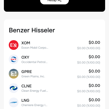
Hesap Aç
Benzer Hisseler
$0.00
XOM
Exxon Mobil Corporation
$0.00
(%
100.00
)
$0.00
OXY
Occidental Petroleum Corporation
$0.00
(%
100.00
)
$0.00
GPRE
Green Plains, Inc.
$0.00
(%
100.00
)
$0.00
CLNE
Clean Energy Fuels Corp.
$0.00
(%
100.00
)
$0.00
LNG
Cheniere Energy Inc
$0.00
(%
100.00
)