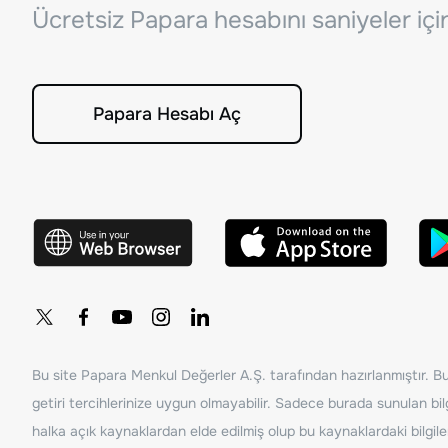
Ücretsiz Papara hesabını saniyeler iç
Papara Hesabı Aç
Bu site Papara Menkul Değerler A.Ş. tarafından hazırlanmıştır. Bur
getiri tercihlerinize uygun olmayabilir. Sadece burada sunulan bilg
halka açık kaynaklardan elde edilmiş olup bu kaynaklardaki bilgil