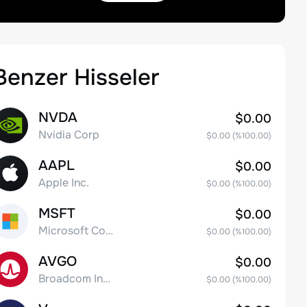
Benzer Hisseler
NVDA
$0.00
Nvidia Corp
$0.00
(%
100.00
)
AAPL
$0.00
Apple Inc.
$0.00
(%
100.00
)
MSFT
$0.00
Microsoft Corp
$0.00
(%
100.00
)
AVGO
$0.00
Broadcom Inc. Common Stock
$0.00
(%
100.00
)