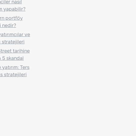
iler nasıl
m yapabilir?
n portföy
i nedir?
atırımcılar ve
 stratejileri
treet tarihine
 5 skandal
 yatırım: Ters
 stratejileri