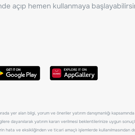
inde açıp hemen kullanmaya başlayabilirsi
ada yer alan bilgi, yorum ve öneriler yatırım danışmanlığı kapsamında de
ilere dayanılarak yatırım kararı verilmesi beklentilerinize uygun sonuçl
erin hata ve eksikliğinden ve ticari amaçlı işlemlerde kullanılmasında