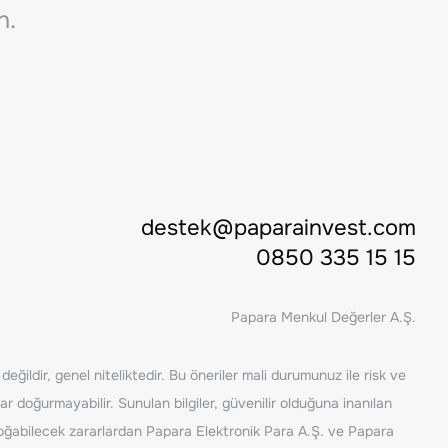
n.
destek@paparainvest.com
0850 335 15 15
Papara Menkul Değerler A.Ş.
ğildir, genel niteliktedir. Bu öneriler mali durumunuz ile risk ve
ar doğurmayabilir. Sunulan bilgiler, güvenilir olduğuna inanılan
n doğabilecek zararlardan Papara Elektronik Para A.Ş. ve Papara