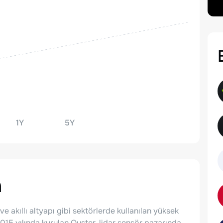
1Y
5Y
a
 akıllı altyapı gibi sektörlerde kullanılan yüksek
. 2015 yılında kurulan Ouster, lidar sensör pazarında