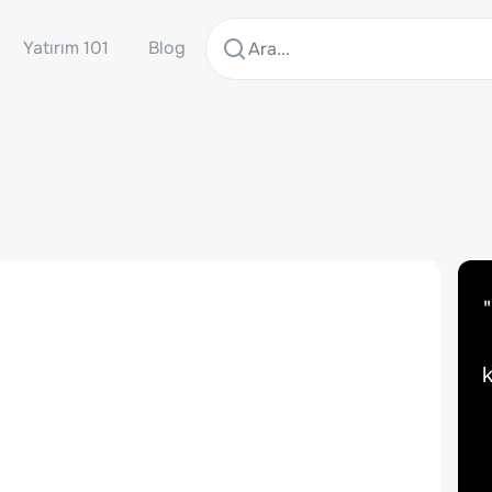
Yatırım 101
Blog
"
k