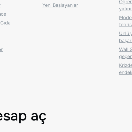
Öğrenc
r
Yeni Başlayanlar
yatırı
nce
Moder
 Gıda
teoris
Ünlü y
başarı
er
Wall S
geçen
Krizde
endeks
esap aç