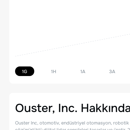
1G
1H
1A
3A
Ouster, Inc.
Hakkınd
Ouster Inc, otomotiv, endüstriyel otomasyon, robotik ve
çözünürlüklü dijital lidar sensörleri tasarlar ve üretir