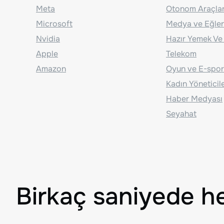
Meta
Otonom Araçla
Microsoft
Medya ve Eğle
Nvidia
Hazır Yemek Ve
Apple
Telekom
Amazon
Oyun ve E-spor
Kadın Yöneticil
Haber Medyası
Seyahat
Birkaç saniyede h