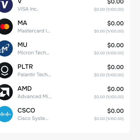
V
$0.00
VISA Inc.
$0.00
(%
100.00
)
MA
$0.00
Mastercard Incorporated
$0.00
(%
100.00
)
MU
$0.00
Micron Technology, Inc.
$0.00
(%
100.00
)
PLTR
$0.00
Palantir Technologies Inc. Class A Common Stock
$0.00
(%
100.00
)
AMD
$0.00
Advanced Micro Devices
$0.00
(%
100.00
)
CSCO
$0.00
Cisco Systems, Inc. Common Stock (DE)
$0.00
(%
100.00
)