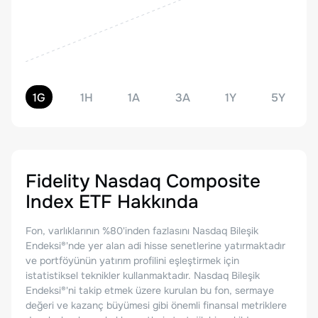
1G
1H
1A
3A
1Y
5Y
Fidelity Nasdaq Composite
Index ETF
Hakkında
Fon, varlıklarının %80'inden fazlasını Nasdaq Bileşik
Endeksi®'nde yer alan adi hisse senetlerine yatırmaktadır
ve portföyünün yatırım profilini eşleştirmek için
istatistiksel teknikler kullanmaktadır. Nasdaq Bileşik
Endeksi®'ni takip etmek üzere kurulan bu fon, sermaye
değeri ve kazanç büyümesi gibi önemli finansal metriklere