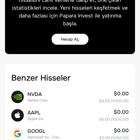
hissesini canlı verilerle takip et, öne çıkan
istatistikleri incele. Yeni hisseleri keşfetmek ve
daha fazlası için Papara Invest ile yatırıma
başla.
Hesap Aç
Benzer Hisseler
$0.00
NVDA
Nvidia Corp
$0.00
(%
100.00
)
$0.00
AAPL
Apple Inc.
$0.00
(%
100.00
)
$0.00
GOOGL
Alphabet Inc. Class A Common Stock
$0.00
(%
100.00
)