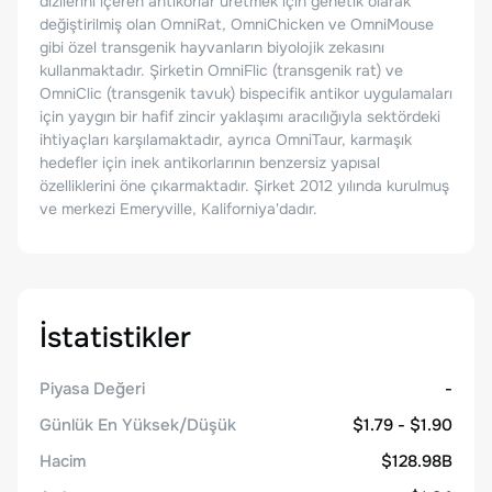
dizilerini içeren antikorlar üretmek için genetik olarak
değiştirilmiş olan OmniRat, OmniChicken ve OmniMouse
gibi özel transgenik hayvanların biyolojik zekasını
kullanmaktadır. Şirketin OmniFlic (transgenik rat) ve
OmniClic (transgenik tavuk) bispecifik antikor uygulamaları
için yaygın bir hafif zincir yaklaşımı aracılığıyla sektördeki
ihtiyaçları karşılamaktadır, ayrıca OmniTaur, karmaşık
hedefler için inek antikorlarının benzersiz yapısal
özelliklerini öne çıkarmaktadır. Şirket 2012 yılında kurulmuş
ve merkezi Emeryville, Kaliforniya'dadır.
İstatistikler
Piyasa Değeri
-
Günlük En Yüksek/Düşük
$1.79 - $1.90
Hacim
$128.98B