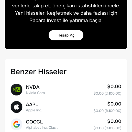
verilerle takip et, öne çıkan istatistikleri incele.
Yeni hisseleri keşfetmek ve daha fazlası için
Papara Invest ile yatırıma başla.
Hesap Aç
Benzer Hisseler
$0.00
NVDA
Nvidia Corp
$0.00
(%
100.00
)
$0.00
AAPL
Apple Inc.
$0.00
(%
100.00
)
$0.00
GOOGL
Alphabet Inc. Class A Common Stock
$0.00
(%
100.00
)