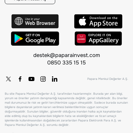
destek@paparainvest.com
0850 335 15 15
Papara Menkul Değerler A.Ş.
Bu site Papara Menkul Değerler A.Ş. tarafından hazırlanmıştır. Burada yer alan bilgi,
yorum ve öneriler yatırım danışmanlığı kapsamında değildir, genel niteliktedir. Bu öneriler
mali durumunuz ile risk ve getiri tercihlerinize uygun olmayabilir. Sadece burada sunulan
bilgilere dayanılarak yatırım kararı verilmesi beklentilerinize uygun sonuçlar
doğurmayabilir. Sunulan bilgiler, güvenilir olduğuna inanılan halka açık kaynaklardan
elde edilmiş olup bu kaynaklardaki bilgilerin hata ve eksikliğinden ve ticari amaçlı
işlemlerde kullanılmasından doğabilecek zararlardan Papara Elektronik Para A.Ş. ve
Papara Menkul Değerler A.Ş. sorumlu değildir.