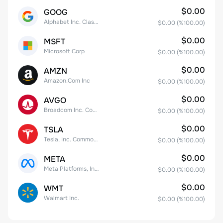
$0.00
GOOG
Alphabet Inc. Class C Capital Stock
$0.00
(%
100.00
)
$0.00
MSFT
Microsoft Corp
$0.00
(%
100.00
)
$0.00
AMZN
Amazon.Com Inc
$0.00
(%
100.00
)
$0.00
AVGO
Broadcom Inc. Common Stock
$0.00
(%
100.00
)
$0.00
TSLA
Tesla, Inc. Common Stock
$0.00
(%
100.00
)
$0.00
META
Meta Platforms, Inc. Class A Common Stock
$0.00
(%
100.00
)
$0.00
WMT
Walmart Inc.
$0.00
(%
100.00
)