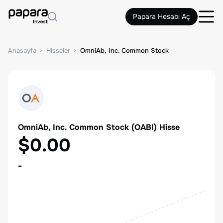
Papara Hesabı Aç
Anasayfa
Hisseler
OmniAb, Inc. Common Stock
OmniAb, Inc. Common Stock
(
OABI
) Hisse
$0.00
-