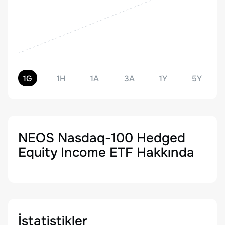
1G
1H
1A
3A
1Y
5Y
NEOS Nasdaq-100 Hedged
Equity Income ETF
Hakkında
İstatistikler