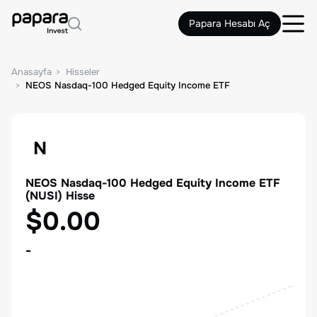
Papara Hesabı Aç
Anasayfa
Hisseler
NEOS Nasdaq-100 Hedged Equity Income ETF
N
NEOS Nasdaq-100 Hedged Equity Income ETF
(
NUSI
) Hisse
$0.00
-