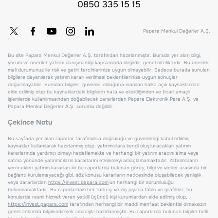
0850 335 15 15
Papara Menkul Değerler A.Ş.
Bu site Papara Menkul Değerler A.Ş. tarafından hazırlanmıştır. Burada yer alan bilgi,
yorum ve öneriler yatırım danışmanlığı kapsamında değildir, genel niteliktedir. Bu öneriler
mali durumunuz ile risk ve getiri tercihlerinize uygun olmayabilir. Sadece burada sunulan
bilgilere dayanılarak yatırım kararı verilmesi beklentilerinize uygun sonuçlar
doğurmayabilir. Sunulan bilgiler, güvenilir olduğuna inanılan halka açık kaynaklardan
elde edilmiş olup bu kaynaklardaki bilgilerin hata ve eksikliğinden ve ticari amaçlı
işlemlerde kullanılmasından doğabilecek zararlardan Papara Elektronik Para A.Ş. ve
Papara Menkul Değerler A.Ş. sorumlu değildir.
Çekince Notu
Bu sayfada yer alan raporlar tarafımızca doğruluğu ve güvenilirliği kabul edilmiş
kaynaklar kullanılarak hazırlanmış olup, yatırımcılara kendi oluşturacakları yatırım
kararlarında yardımcı olmayı hedeflemekte ve herhangi bir yatırım aracını alma veya
satma yönünde yatırımcıların kararlarını etkilemeyi amaçlamamaktadır. Yatırımcıların
verecekleri yatırım kararları ile bu raporlarda bulunan görüş, bilgi ve veriler arasında bir
bağlantı kurulamayacağı gibi, söz konusu kararların neticesinde oluşabilecek yanlışlık
veya zararlardan
https://invest.papara.com
'un herhangi bir sorumluluğu
bulunmamaktadır. Bu raporlardaki her türlü iç ve dış piyasa tablo ve grafikler, bu
konularda resmi hizmet veren yetkili üçüncü kişi kurumlardan elde edilmiş olup,
https://invest.papara.com
tarafından herhangi bir maddi menfaat beklentisi olmaksızın
genel anlamda bilgilendirmek amacıyla hazırlanmıştır. Bu raporlarda bulunan bilgiler belli