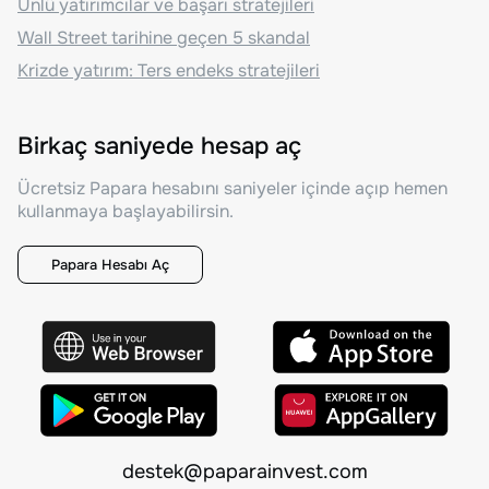
Ünlü yatırımcılar ve başarı stratejileri
Wall Street tarihine geçen 5 skandal
Krizde yatırım: Ters endeks stratejileri
Birkaç saniyede hesap aç
Ücretsiz Papara hesabını saniyeler içinde açıp hemen
kullanmaya başlayabilirsin.
Papara Hesabı Aç
destek@paparainvest.com