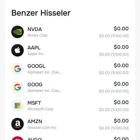
Benzer Hisseler
$0.00
NVDA
Nvidia Corp
$0.00
(%
100.00
)
$0.00
AAPL
Apple Inc.
$0.00
(%
100.00
)
$0.00
GOOGL
Alphabet Inc. Class A Common Stock
$0.00
(%
100.00
)
$0.00
GOOG
Alphabet Inc. Class C Capital Stock
$0.00
(%
100.00
)
$0.00
MSFT
Microsoft Corp
$0.00
(%
100.00
)
$0.00
AMZN
Amazon.Com Inc
$0.00
(%
100.00
)
$0.00
AVGO