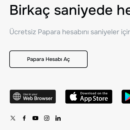
Birkaç saniyede h
Ücretsiz Papara hesabını saniyeler iç
Papara Hesabı Aç