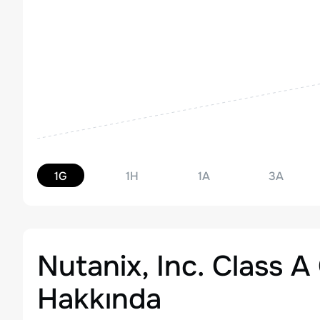
1G
1H
1A
3A
Nutanix, Inc. Class
Hakkında