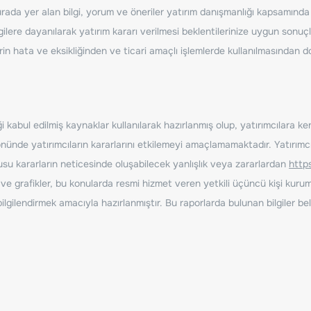
ada yer alan bilgi, yorum ve öneriler yatırım danışmanlığı kapsamında de
ilere dayanılarak yatırım kararı verilmesi beklentilerinize uygun sonuçl
erin hata ve eksikliğinden ve ticari amaçlı işlemlerde kullanılmasında
 kabul edilmiş kaynaklar kullanılarak hazırlanmış olup, yatırımcılara ke
nde yatırımcıların kararlarını etkilemeyi amaçlamamaktadır. Yatırımcıla
nusu kararların neticesinde oluşabilecek yanlışlık veya zararlardan
http
ve grafikler, bu konularda resmi hizmet veren yetkili üçüncü kişi kurum
gilendirmek amacıyla hazırlanmıştır. Bu raporlarda bulunan bilgiler bell