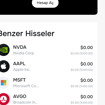
Hesap Aç
Benzer Hisseler
NVDA
$0.00
Nvidia Corp
$0.00
(%
100.00
)
AAPL
$0.00
Apple Inc.
$0.00
(%
100.00
)
MSFT
$0.00
Microsoft Corp
$0.00
(%
100.00
)
AVGO
$0.00
Broadcom Inc. Common Stock
$0.00
(%
100.00
)