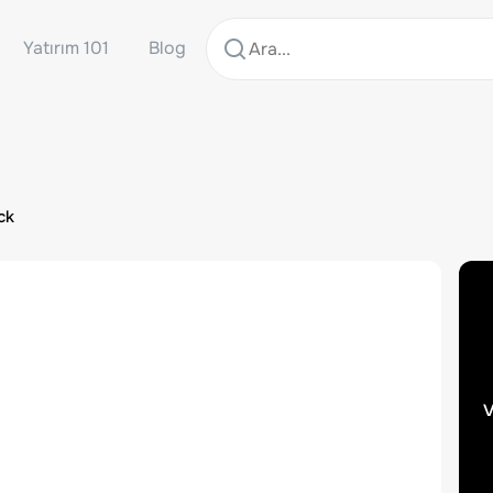
Yatırım 101
Blog
ck
v