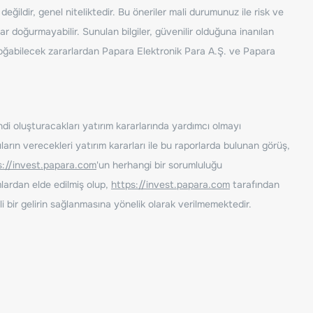
ğildir, genel niteliktedir. Bu öneriler mali durumunuz ile risk ve
ar doğurmayabilir. Sunulan bilgiler, güvenilir olduğuna inanılan
n doğabilecek zararlardan Papara Elektronik Para A.Ş. ve Papara
ndi oluşturacakları yatırım kararlarında yardımcı olmayı
rın verecekleri yatırım kararları ile bu raporlarda bulunan görüş,
s://invest.papara.com
'un herhangi bir sorumluluğu
lardan elde edilmiş olup,
https://invest.papara.com
tarafından
i bir gelirin sağlanmasına yönelik olarak verilmemektedir.