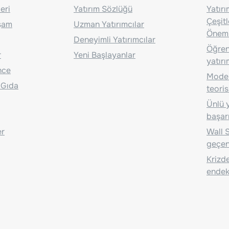
eri
Yatırım Sözlüğü
Yatır
Çeşit
aşam
Uzman Yatırımcılar
Önem
Deneyimli Yatırımcılar
Öğrenc
r
Yeni Başlayanlar
yatırı
nce
Moder
 Gıda
teoris
Ünlü y
başarı
er
Wall S
geçen
Krizde
endeks