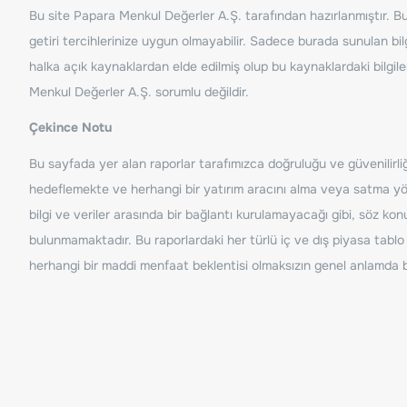
Bu site Papara Menkul Değerler A.Ş. tarafından hazırlanmıştır. Bur
getiri tercihlerinize uygun olmayabilir. Sadece burada sunulan bilg
halka açık kaynaklardan elde edilmiş olup bu kaynaklardaki bilgil
Menkul Değerler A.Ş. sorumlu değildir.
Çekince Notu
Bu sayfada yer alan raporlar tarafımızca doğruluğu ve güvenilirliği
hedeflemekte ve herhangi bir yatırım aracını alma veya satma yönü
bilgi ve veriler arasında bir bağlantı kurulamayacağı gibi, söz ko
bulunmamaktadır. Bu raporlardaki her türlü iç ve dış piyasa tablo 
herhangi bir maddi menfaat beklentisi olmaksızın genel anlamda bil