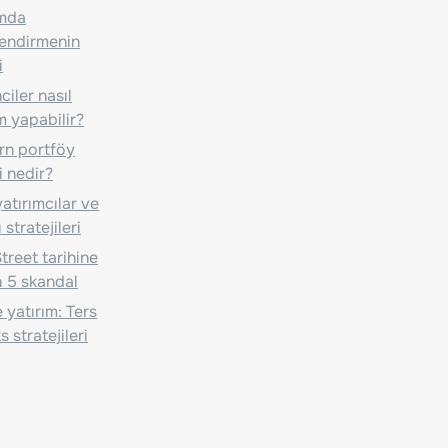
ımda
lendirmenin
i
iler nasıl
m yapabilir?
n portföy
i nedir?
atırımcılar ve
 stratejileri
treet tarihine
 5 skandal
 yatırım: Ters
 stratejileri