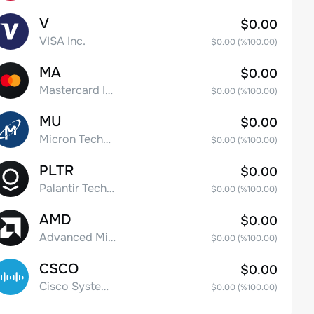
V
$0.00
VISA Inc.
$0.00
(%
100.00
)
MA
$0.00
Mastercard Incorporated
$0.00
(%
100.00
)
MU
$0.00
Micron Technology, Inc.
$0.00
(%
100.00
)
PLTR
$0.00
Palantir Technologies Inc. Class A Common Stock
$0.00
(%
100.00
)
AMD
$0.00
Advanced Micro Devices
$0.00
(%
100.00
)
CSCO
$0.00
Cisco Systems, Inc. Common Stock (DE)
$0.00
(%
100.00
)