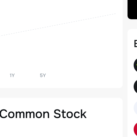
1Y
5Y
 A Common Stock