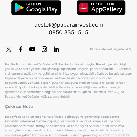
destek@paparainvest.com
0850 335 15 15
Papara Menkul Değerler A.Ş.
Bu site Papara Menkul Değerler A.Ş. tarafından hazırlanmıştır. Burada yer alan bilgi,
yorum ve öneriler yatırım danışmanlığı kapsamında değildir, genel niteliktedir. Bu öneriler
mali durumunuz ile risk ve getiri tercihlerinize uygun olmayabilir. Sadece burada sunulan
bilgilere dayanılarak yatırım kararı verilmesi beklentilerinize uygun sonuçlar
doğurmayabilir. Sunulan bilgiler, güvenilir olduğuna inanılan halka açık kaynaklardan
elde edilmiş olup bu kaynaklardaki bilgilerin hata ve eksikliğinden ve ticari amaçlı
işlemlerde kullanılmasından doğabilecek zararlardan Papara Elektronik Para A.Ş. ve
Papara Menkul Değerler A.Ş. sorumlu değildir.
Çekince Notu
Bu sayfada yer alan raporlar tarafımızca doğruluğu ve güvenilirliği kabul edilmiş
kaynaklar kullanılarak hazırlanmış olup, yatırımcılara kendi oluşturacakları yatırım
kararlarında yardımcı olmayı hedeflemekte ve herhangi bir yatırım aracını alma veya
satma yönünde yatırımcıların kararlarını etkilemeyi amaçlamamaktadır. Yatırımcıların
verecekleri yatırım kararları ile bu raporlarda bulunan görüş, bilgi ve veriler arasında bir