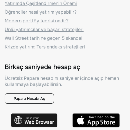
Yatırımda Çeşitlendirmenin Önemi
Öğrenciler nasıl yatırım yapabilir?
Modern portföy teorisi nedir?
Ünlü yatırımcılar ve başarı stratejileri
Wall Street tarihine geçen 5 skandal
Krizde yatırım: Ters endeks stratejileri
Birkaç saniyede hesap aç
Ücretsiz Papara hesabını saniyeler içinde açıp hemen
kullanmaya başlayabilirsin.
Papara Hesabı Aç