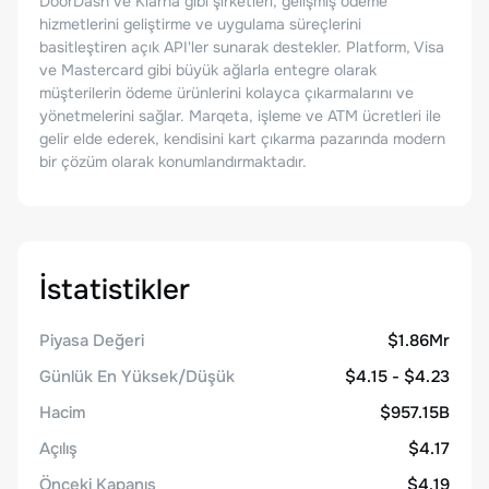
DoorDash ve Klarna gibi şirketleri, gelişmiş ödeme
hizmetlerini geliştirme ve uygulama süreçlerini
basitleştiren açık API'ler sunarak destekler. Platform, Visa
ve Mastercard gibi büyük ağlarla entegre olarak
müşterilerin ödeme ürünlerini kolayca çıkarmalarını ve
yönetmelerini sağlar. Marqeta, işleme ve ATM ücretleri ile
gelir elde ederek, kendisini kart çıkarma pazarında modern
bir çözüm olarak konumlandırmaktadır.
İstatistikler
Piyasa Değeri
$1.86Mr
Günlük En Yüksek/Düşük
$4.15 - $4.23
Hacim
$957.15B
Açılış
$4.17
Önceki Kapanış
$4.19