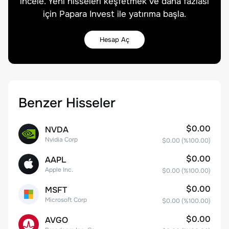
incele. Yeni hisseleri keşfetmek ve daha fazlası
için Papara Invest ile yatırıma başla.
Hesap Aç
Benzer Hisseler
$0.00
NVDA
Nvidia Corp
$0.00
(%
100.00
)
$0.00
AAPL
Apple Inc.
$0.00
(%
100.00
)
$0.00
MSFT
Microsoft Corp
$0.00
(%
100.00
)
$0.00
AVGO