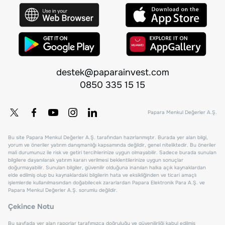
destek@paparainvest.com
0850 335 15 15
Papara Menkul Değerler A.Ş.
Bu site Papara Menkul Değerler A.Ş. tarafından hazırlanmıştır. Burada yer alan bilgi,
yorum ve öneriler yatırım danışmanlığı kapsamında değildir, genel niteliktedir. Bu öneriler
mali durumunuz ile risk ve getiri tercihlerinize uygun olmayabilir. Sadece burada sunulan
bilgilere dayanılarak yatırım kararı verilmesi beklentilerinize uygun sonuçlar
doğurmayabilir. Sunulan bilgiler, güvenilir olduğuna inanılan halka açık kaynaklardan
elde edilmiş olup bu kaynaklardaki bilgilerin hata ve eksikliğinden ve ticari amaçlı
işlemlerde kullanılmasından doğabilecek zararlardan Papara Elektronik Para A.Ş. ve
Papara Menkul Değerler A.Ş. sorumlu değildir.
Çekince Notu
Bu sayfada yer alan raporlar tarafımızca doğruluğu ve güvenilirliği kabul edilmiş