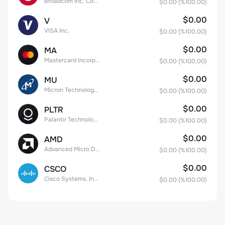
Broadcom Inc. Common Stock
$0.00
(%
100.00
)
$0.00
V
VISA Inc.
$0.00
(%
100.00
)
$0.00
MA
Mastercard Incorporated
$0.00
(%
100.00
)
$0.00
MU
Micron Technology, Inc.
$0.00
(%
100.00
)
$0.00
PLTR
Palantir Technologies Inc. Class A Common Stock
$0.00
(%
100.00
)
$0.00
AMD
Advanced Micro Devices
$0.00
(%
100.00
)
$0.00
CSCO
Cisco Systems, Inc. Common Stock (DE)
$0.00
(%
100.00
)