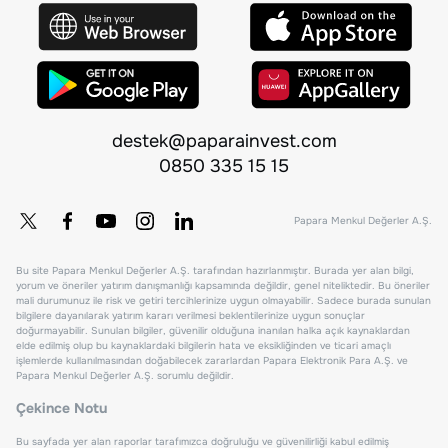
destek@paparainvest.com
0850 335 15 15
Papara Menkul Değerler A.Ş.
Bu site Papara Menkul Değerler A.Ş. tarafından hazırlanmıştır. Burada yer alan bilgi,
yorum ve öneriler yatırım danışmanlığı kapsamında değildir, genel niteliktedir. Bu öneriler
mali durumunuz ile risk ve getiri tercihlerinize uygun olmayabilir. Sadece burada sunulan
bilgilere dayanılarak yatırım kararı verilmesi beklentilerinize uygun sonuçlar
doğurmayabilir. Sunulan bilgiler, güvenilir olduğuna inanılan halka açık kaynaklardan
elde edilmiş olup bu kaynaklardaki bilgilerin hata ve eksikliğinden ve ticari amaçlı
işlemlerde kullanılmasından doğabilecek zararlardan Papara Elektronik Para A.Ş. ve
Papara Menkul Değerler A.Ş. sorumlu değildir.
Çekince Notu
Bu sayfada yer alan raporlar tarafımızca doğruluğu ve güvenilirliği kabul edilmiş