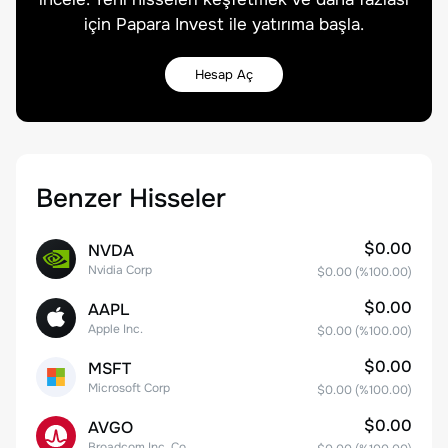
için Papara Invest ile yatırıma başla.
Hesap Aç
Benzer Hisseler
$0.00
NVDA
Nvidia Corp
$0.00
(%
100.00
)
$0.00
AAPL
Apple Inc.
$0.00
(%
100.00
)
$0.00
MSFT
Microsoft Corp
$0.00
(%
100.00
)
$0.00
AVGO
Broadcom Inc. Common Stock