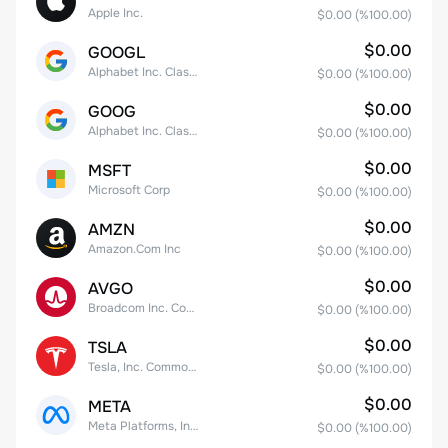
Apple Inc.
$0.00
(%
100.00
)
$0.00
GOOGL
Alphabet Inc. Class A Common Stock
$0.00
(%
100.00
)
$0.00
GOOG
Alphabet Inc. Class C Capital Stock
$0.00
(%
100.00
)
$0.00
MSFT
Microsoft Corp
$0.00
(%
100.00
)
$0.00
AMZN
Amazon.Com Inc
$0.00
(%
100.00
)
$0.00
AVGO
Broadcom Inc. Common Stock
$0.00
(%
100.00
)
$0.00
TSLA
Tesla, Inc. Common Stock
$0.00
(%
100.00
)
$0.00
META
Meta Platforms, Inc. Class A Common Stock
$0.00
(%
100.00
)