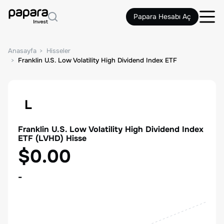
Papara Hesabı Aç
Anasayfa
Hisseler
Franklin U.S. Low Volatility High Dividend Index ETF
L
Franklin U.S. Low Volatility High Dividend Index
ETF
(
LVHD
) Hisse
$0.00
-