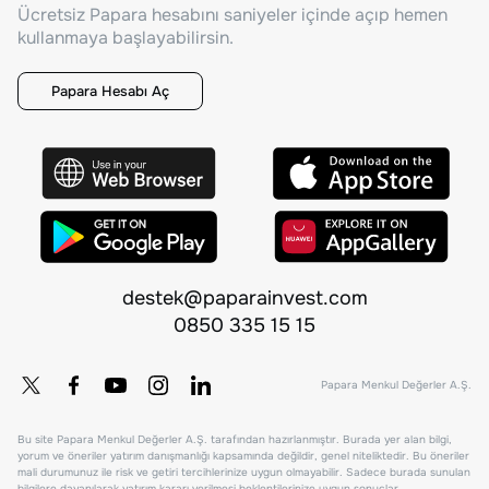
Ücretsiz Papara hesabını saniyeler içinde açıp hemen
kullanmaya başlayabilirsin.
Papara Hesabı Aç
destek@paparainvest.com
0850 335 15 15
Papara Menkul Değerler A.Ş.
Bu site Papara Menkul Değerler A.Ş. tarafından hazırlanmıştır. Burada yer alan bilgi,
yorum ve öneriler yatırım danışmanlığı kapsamında değildir, genel niteliktedir. Bu öneriler
mali durumunuz ile risk ve getiri tercihlerinize uygun olmayabilir. Sadece burada sunulan
bilgilere dayanılarak yatırım kararı verilmesi beklentilerinize uygun sonuçlar