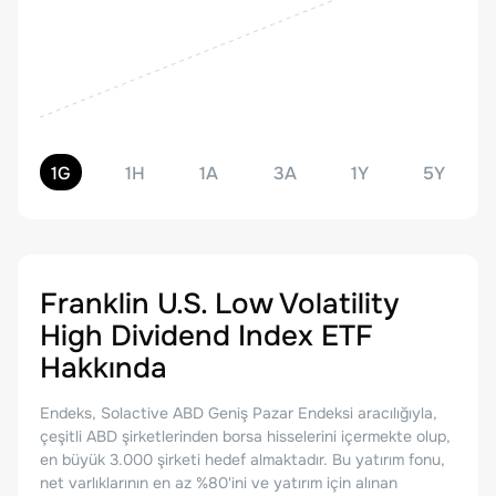
1G
1H
1A
3A
1Y
5Y
Franklin U.S. Low Volatility
High Dividend Index ETF
Hakkında
Endeks, Solactive ABD Geniş Pazar Endeksi aracılığıyla,
çeşitli ABD şirketlerinden borsa hisselerini içermekte olup,
en büyük 3.000 şirketi hedef almaktadır. Bu yatırım fonu,
net varlıklarının en az %80'ini ve yatırım için alınan