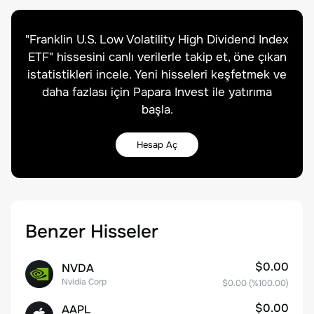
"
Franklin U.S. Low Volatility High Dividend Index
ETF
" hissesini canlı verilerle takip et, öne çıkan
istatistikleri incele. Yeni hisseleri keşfetmek ve
daha fazlası için Papara Invest ile yatırıma
başla.
Hesap Aç
Benzer Hisseler
$0.00
NVDA
Nvidia Corp
$0.00
(%
100.00
)
$0.00
AAPL