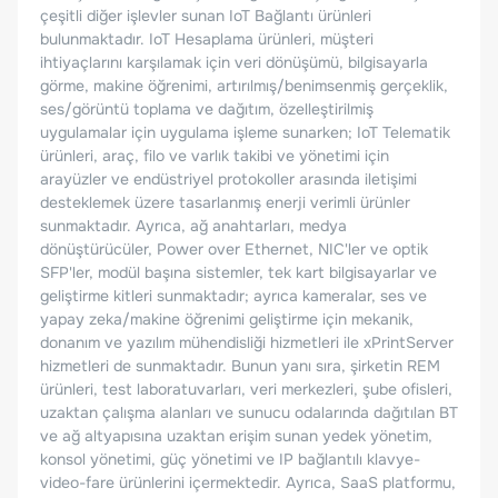
çeşitli diğer işlevler sunan IoT Bağlantı ürünleri
bulunmaktadır. IoT Hesaplama ürünleri, müşteri
ihtiyaçlarını karşılamak için veri dönüşümü, bilgisayarla
görme, makine öğrenimi, artırılmış/benimsenmiş gerçeklik,
ses/görüntü toplama ve dağıtım, özelleştirilmiş
uygulamalar için uygulama işleme sunarken; IoT Telematik
ürünleri, araç, filo ve varlık takibi ve yönetimi için
arayüzler ve endüstriyel protokoller arasında iletişimi
desteklemek üzere tasarlanmış enerji verimli ürünler
sunmaktadır. Ayrıca, ağ anahtarları, medya
dönüştürücüler, Power over Ethernet, NIC'ler ve optik
SFP'ler, modül başına sistemler, tek kart bilgisayarlar ve
geliştirme kitleri sunmaktadır; ayrıca kameralar, ses ve
yapay zeka/makine öğrenimi geliştirme için mekanik,
donanım ve yazılım mühendisliği hizmetleri ile xPrintServer
hizmetleri de sunmaktadır. Bunun yanı sıra, şirketin REM
ürünleri, test laboratuvarları, veri merkezleri, şube ofisleri,
uzaktan çalışma alanları ve sunucu odalarında dağıtılan BT
ve ağ altyapısına uzaktan erişim sunan yedek yönetim,
konsol yönetimi, güç yönetimi ve IP bağlantılı klavye-
video-fare ürünlerini içermektedir. Ayrıca, SaaS platformu,