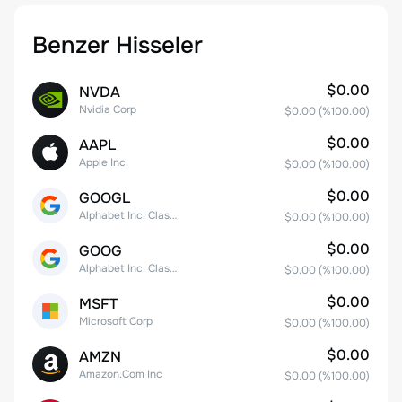
Benzer Hisseler
$0.00
NVDA
Nvidia Corp
$0.00
(%
100.00
)
$0.00
AAPL
Apple Inc.
$0.00
(%
100.00
)
$0.00
GOOGL
Alphabet Inc. Class A Common Stock
$0.00
(%
100.00
)
$0.00
GOOG
Alphabet Inc. Class C Capital Stock
$0.00
(%
100.00
)
$0.00
MSFT
Microsoft Corp
$0.00
(%
100.00
)
$0.00
AMZN
Amazon.Com Inc
$0.00
(%
100.00
)