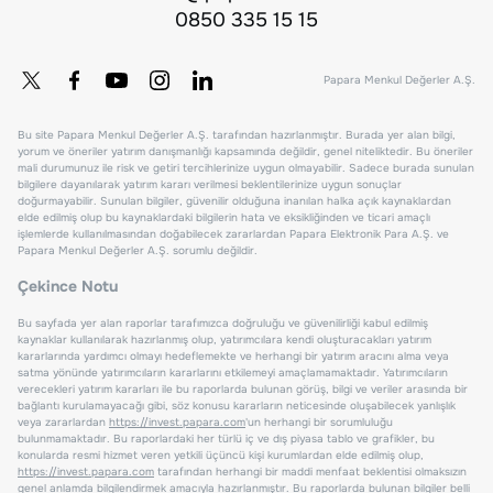
0850 335 15 15
Papara Menkul Değerler A.Ş.
Bu site Papara Menkul Değerler A.Ş. tarafından hazırlanmıştır. Burada yer alan bilgi,
yorum ve öneriler yatırım danışmanlığı kapsamında değildir, genel niteliktedir. Bu öneriler
mali durumunuz ile risk ve getiri tercihlerinize uygun olmayabilir. Sadece burada sunulan
bilgilere dayanılarak yatırım kararı verilmesi beklentilerinize uygun sonuçlar
doğurmayabilir. Sunulan bilgiler, güvenilir olduğuna inanılan halka açık kaynaklardan
elde edilmiş olup bu kaynaklardaki bilgilerin hata ve eksikliğinden ve ticari amaçlı
işlemlerde kullanılmasından doğabilecek zararlardan Papara Elektronik Para A.Ş. ve
Papara Menkul Değerler A.Ş. sorumlu değildir.
Çekince Notu
Bu sayfada yer alan raporlar tarafımızca doğruluğu ve güvenilirliği kabul edilmiş
kaynaklar kullanılarak hazırlanmış olup, yatırımcılara kendi oluşturacakları yatırım
kararlarında yardımcı olmayı hedeflemekte ve herhangi bir yatırım aracını alma veya
satma yönünde yatırımcıların kararlarını etkilemeyi amaçlamamaktadır. Yatırımcıların
verecekleri yatırım kararları ile bu raporlarda bulunan görüş, bilgi ve veriler arasında bir
bağlantı kurulamayacağı gibi, söz konusu kararların neticesinde oluşabilecek yanlışlık
veya zararlardan
https://invest.papara.com
'un herhangi bir sorumluluğu
bulunmamaktadır. Bu raporlardaki her türlü iç ve dış piyasa tablo ve grafikler, bu
konularda resmi hizmet veren yetkili üçüncü kişi kurumlardan elde edilmiş olup,
https://invest.papara.com
tarafından herhangi bir maddi menfaat beklentisi olmaksızın
genel anlamda bilgilendirmek amacıyla hazırlanmıştır. Bu raporlarda bulunan bilgiler belli