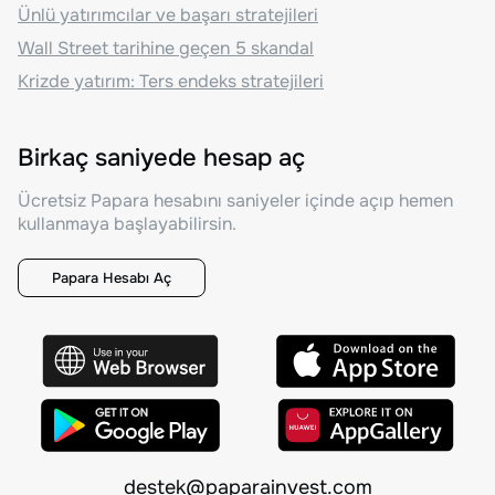
Ünlü yatırımcılar ve başarı stratejileri
Wall Street tarihine geçen 5 skandal
Krizde yatırım: Ters endeks stratejileri
Birkaç saniyede hesap aç
Ücretsiz Papara hesabını saniyeler içinde açıp hemen
kullanmaya başlayabilirsin.
Papara Hesabı Aç
destek@paparainvest.com