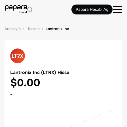
Papara Hesabı Aç
Anasayfa
Hisseler
Lantronix Inc
Lantronix Inc
(
LTRX
) Hisse
$0.00
-