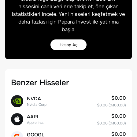
hissesini canlı verilerle takip et, öne çıkan
istatistikleri incele. Yeni hisseleri keşfetmek ve
daha fazlası için Papara Invest ile yatırıma
başla.
Hesap Aç
Benzer Hisseler
$0.00
NVDA
Nvidia Corp
$0.00
(%
100.00
)
$0.00
AAPL
Apple Inc.
$0.00
(%
100.00
)
$0.00
GOOGL