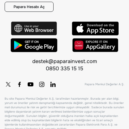
Papara Hesabı Aç
destek@paparainvest.com
0850 335 15 15
Papara Menkul Değerler A.Ş.
Bu site Papara Menkul Değerler A.Ş. tarafından hazırlanmıştır. Burada yer alan bilgi,
yorum ve öneriler yatırım danışmanlığı kapsamında değildir, genel niteliktedir. Bu öneriler
mali durumunuz ile risk ve getiri tercihlerinize uygun olmayabilir. Sadece burada sunulan
bilgilere dayanılarak yatırım kararı verilmesi beklentilerinize uygun sonuçlar
doğurmayabilir. Sunulan bilgiler, güvenilir olduğuna inanılan halka açık kaynaklardan
elde edilmiş olup bu kaynaklardaki bilgilerin hata ve eksikliğinden ve ticari amaçlı
işlemlerde kullanılmasından doğabilecek zararlardan Papara Elektronik Para A.Ş. ve
Papara Menkul Değerler A.Ş. sorumlu değildir.