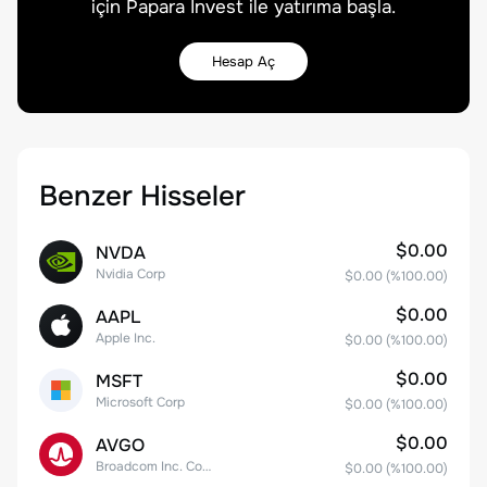
için Papara Invest ile yatırıma başla.
Hesap Aç
Benzer Hisseler
$0.00
NVDA
Nvidia Corp
$0.00
(%
100.00
)
$0.00
AAPL
Apple Inc.
$0.00
(%
100.00
)
$0.00
MSFT
Microsoft Corp
$0.00
(%
100.00
)
$0.00
AVGO
Broadcom Inc. Common Stock
$0.00
(%
100.00
)