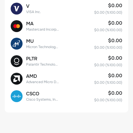
$0.00
V
VISA Inc.
$0.00
(%
100.00
)
$0.00
MA
Mastercard Incorporated
$0.00
(%
100.00
)
$0.00
MU
Micron Technology, Inc.
$0.00
(%
100.00
)
$0.00
PLTR
Palantir Technologies Inc. Class A Common Stock
$0.00
(%
100.00
)
$0.00
AMD
Advanced Micro Devices
$0.00
(%
100.00
)
$0.00
CSCO
Cisco Systems, Inc. Common Stock (DE)
$0.00
(%
100.00
)