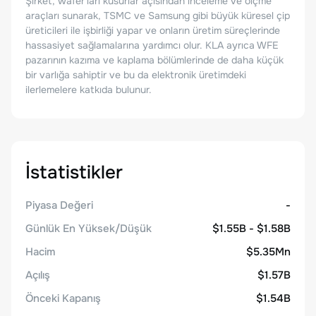
Şirket, wafer'ları kusurlar açısından inceleme ve ölçme
araçları sunarak, TSMC ve Samsung gibi büyük küresel çip
üreticileri ile işbirliği yapar ve onların üretim süreçlerinde
hassasiyet sağlamalarına yardımcı olur. KLA ayrıca WFE
pazarının kazıma ve kaplama bölümlerinde de daha küçük
bir varlığa sahiptir ve bu da elektronik üretimdeki
ilerlemelere katkıda bulunur.
İstatistikler
Piyasa Değeri
-
Günlük En Yüksek/Düşük
$1.55B - $1.58B
Hacim
$5.35Mn
Açılış
$1.57B
Önceki Kapanış
$1.54B