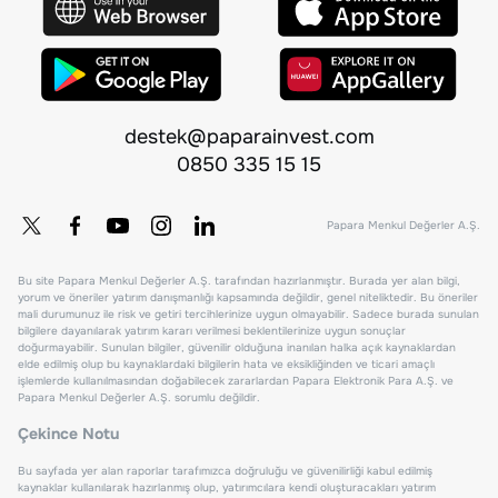
destek@paparainvest.com
0850 335 15 15
Papara Menkul Değerler A.Ş.
Bu site Papara Menkul Değerler A.Ş. tarafından hazırlanmıştır. Burada yer alan bilgi,
yorum ve öneriler yatırım danışmanlığı kapsamında değildir, genel niteliktedir. Bu öneriler
mali durumunuz ile risk ve getiri tercihlerinize uygun olmayabilir. Sadece burada sunulan
bilgilere dayanılarak yatırım kararı verilmesi beklentilerinize uygun sonuçlar
doğurmayabilir. Sunulan bilgiler, güvenilir olduğuna inanılan halka açık kaynaklardan
elde edilmiş olup bu kaynaklardaki bilgilerin hata ve eksikliğinden ve ticari amaçlı
işlemlerde kullanılmasından doğabilecek zararlardan Papara Elektronik Para A.Ş. ve
Papara Menkul Değerler A.Ş. sorumlu değildir.
Çekince Notu
Bu sayfada yer alan raporlar tarafımızca doğruluğu ve güvenilirliği kabul edilmiş
kaynaklar kullanılarak hazırlanmış olup, yatırımcılara kendi oluşturacakları yatırım