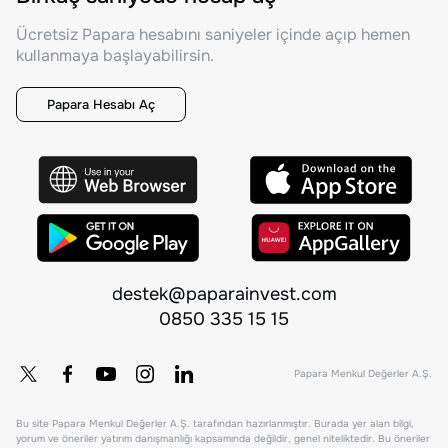
Ücretsiz Papara hesabını saniyeler içinde açıp hemen
kullanmaya başlayabilirsin.
Papara Hesabı Aç
destek@paparainvest.com
0850 335 15 15
Papara Menkul Değerler A.Ş.
Bu site Papara Menkul Değerler A.Ş. tarafından hazırlanmıştır. Burada yer alan bilgi,
yorum ve öneriler yatırım danışmanlığı kapsamında değildir, genel niteliktedir. Bu öneriler