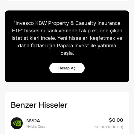
"
Invesco KBW Property & Casualty Insurance
ETF
" hissesini canlı verilerle takip et, öne çıkan
istatistikleri incele. Yeni hisseleri keşfetmek ve
daha fazlası için Papara Invest ile yatırıma
başla.
Hesap Aç
Benzer Hisseler
$0.00
NVDA
Nvidia Corp
$0.00
(%
100.00
)