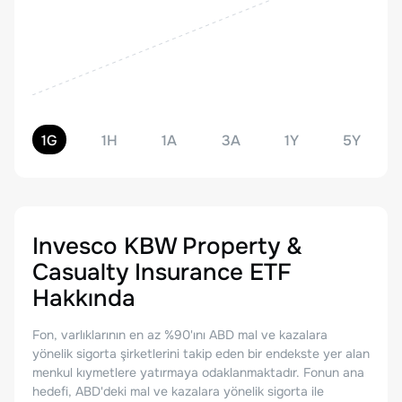
1G
1H
1A
3A
1Y
5Y
Invesco KBW Property &
Casualty Insurance ETF
Hakkında
Fon, varlıklarının en az %90'ını ABD mal ve kazalara
yönelik sigorta şirketlerini takip eden bir endekste yer alan
menkul kıymetlere yatırmaya odaklanmaktadır. Fonun ana
hedefi, ABD'deki mal ve kazalara yönelik sigorta ile