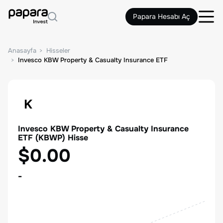
Papara Hesabı Aç
Anasayfa
Hisseler
Invesco KBW Property & Casualty Insurance ETF
K
Invesco KBW Property & Casualty Insurance
ETF
(
KBWP
) Hisse
$0.00
-