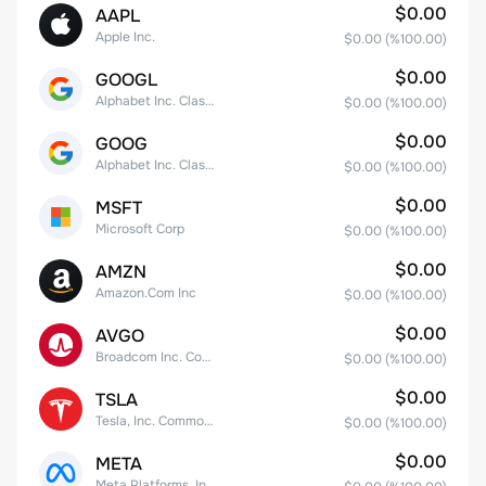
$0.00
AAPL
Apple Inc.
$0.00
(%
100.00
)
$0.00
GOOGL
Alphabet Inc. Class A Common Stock
$0.00
(%
100.00
)
$0.00
GOOG
Alphabet Inc. Class C Capital Stock
$0.00
(%
100.00
)
$0.00
MSFT
Microsoft Corp
$0.00
(%
100.00
)
$0.00
AMZN
Amazon.Com Inc
$0.00
(%
100.00
)
$0.00
AVGO
Broadcom Inc. Common Stock
$0.00
(%
100.00
)
$0.00
TSLA
Tesla, Inc. Common Stock
$0.00
(%
100.00
)
$0.00
META
Meta Platforms, Inc. Class A Common Stock