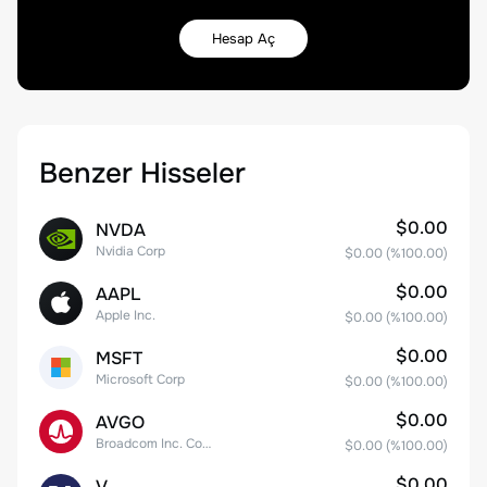
Hesap Aç
Benzer Hisseler
$0.00
NVDA
Nvidia Corp
$0.00
(%
100.00
)
$0.00
AAPL
Apple Inc.
$0.00
(%
100.00
)
$0.00
MSFT
Microsoft Corp
$0.00
(%
100.00
)
$0.00
AVGO
Broadcom Inc. Common Stock
$0.00
(%
100.00
)
$0.00
V