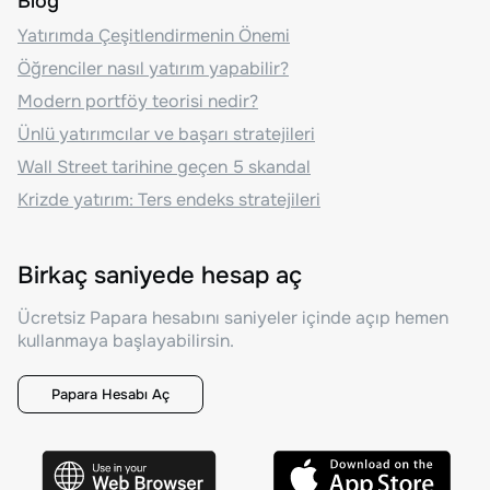
Blog
Yatırımda Çeşitlendirmenin Önemi
Öğrenciler nasıl yatırım yapabilir?
Modern portföy teorisi nedir?
Ünlü yatırımcılar ve başarı stratejileri
Wall Street tarihine geçen 5 skandal
Krizde yatırım: Ters endeks stratejileri
Birkaç saniyede hesap aç
Ücretsiz Papara hesabını saniyeler içinde açıp hemen
kullanmaya başlayabilirsin.
Papara Hesabı Aç