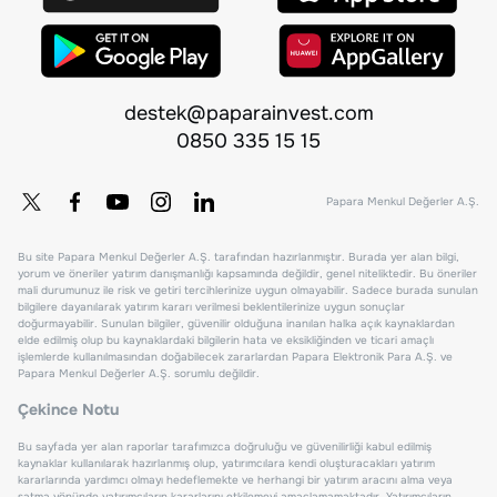
destek@paparainvest.com
0850 335 15 15
Papara Menkul Değerler A.Ş.
Bu site Papara Menkul Değerler A.Ş. tarafından hazırlanmıştır. Burada yer alan bilgi,
yorum ve öneriler yatırım danışmanlığı kapsamında değildir, genel niteliktedir. Bu öneriler
mali durumunuz ile risk ve getiri tercihlerinize uygun olmayabilir. Sadece burada sunulan
bilgilere dayanılarak yatırım kararı verilmesi beklentilerinize uygun sonuçlar
doğurmayabilir. Sunulan bilgiler, güvenilir olduğuna inanılan halka açık kaynaklardan
elde edilmiş olup bu kaynaklardaki bilgilerin hata ve eksikliğinden ve ticari amaçlı
işlemlerde kullanılmasından doğabilecek zararlardan Papara Elektronik Para A.Ş. ve
Papara Menkul Değerler A.Ş. sorumlu değildir.
Çekince Notu
Bu sayfada yer alan raporlar tarafımızca doğruluğu ve güvenilirliği kabul edilmiş
kaynaklar kullanılarak hazırlanmış olup, yatırımcılara kendi oluşturacakları yatırım
kararlarında yardımcı olmayı hedeflemekte ve herhangi bir yatırım aracını alma veya
satma yönünde yatırımcıların kararlarını etkilemeyi amaçlamamaktadır. Yatırımcıların