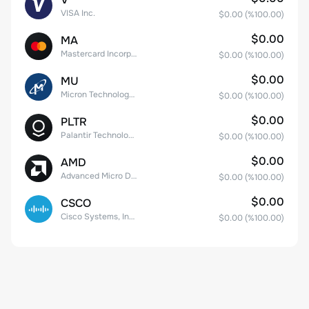
VISA Inc.
$0.00
(%
100.00
)
$0.00
MA
Mastercard Incorporated
$0.00
(%
100.00
)
$0.00
MU
Micron Technology, Inc.
$0.00
(%
100.00
)
$0.00
PLTR
Palantir Technologies Inc. Class A Common Stock
$0.00
(%
100.00
)
$0.00
AMD
Advanced Micro Devices
$0.00
(%
100.00
)
$0.00
CSCO
Cisco Systems, Inc. Common Stock (DE)
$0.00
(%
100.00
)