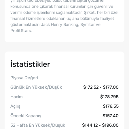
yılı aşkın tecrübesiyle, bulut tabanlı dijital çözümler
konusunda öne çıkarak finansal kurumlar için güvenli ve
verimli ödeme işlemlerini sağlamaktadır. Şirket, her biri özel
finansal hizmetlere odaklanan üç ana bölümüyle faaliyet
göstermektedir: Jack Henry Banking, Symitar ve
ProfitStars.
İstatistikler
Piyasa Değeri
-
Günlük En Yüksek/Düşük
$172.52 - $177.00
Hacim
$178.79B
Açılış
$176.55
Önceki Kapanış
$157.40
52 Hafta En Yüksek/Düşük
$144.12 - $196.00