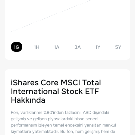
1G
1H
1A
3A
1Y
5Y
iShares Core MSCI Total
International Stock ETF
Hakkında
Fon, varlıklarının %80'inden fazlasını, ABD dışındaki
gelişmiş ve gelişen piyasalardaki hisse senedi
performansını izleyen temel endeksini yansıtan menkul
kıymetlere yatırmaktadır. Bu fon, hem gelişmiş hem de