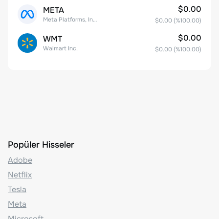
$0.00
META
Meta Platforms, Inc. Class A Common Stock
$0.00
(%
100.00
)
$0.00
WMT
Walmart Inc.
$0.00
(%
100.00
)
Popüler Hisseler
Adobe
Netflix
Tesla
Meta
Microsoft