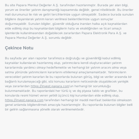
Bu site Papara Menkul Değerler A.Ş. tarafından hazırlanmıştır. Burada yer alan bilgi,
yorum ve öneriler yatırım danışmanlığı kapsamında değildir, genel niteliktedir. Bu öneriler
mali durumunuz ile risk ve getiri tercihlerinize uygun olmayabilir. Sadece burada sunulan
bilgilere dayanılarak yatırım kararı verilmesi beklentilerinize uygun sonuçlar
doğurmayabilir. Sunulan bilgiler, güvenilir olduğuna inanılan halka açık kaynaklardan
elde edilmiş olup bu kaynaklardaki bilgilerin hata ve eksikliğinden ve ticari amaçlı
işlemlerde kullanılmasından doğabilecek zararlardan Papara Elektronik Para A.Ş. ve
Papara Menkul Değerler A.Ş. sorumlu değildir.
Çekince Notu
Bu sayfada yer alan raporlar tarafımızca doğruluğu ve güvenilirliği kabul edilmiş
kaynaklar kullanılarak hazırlanmış olup, yatırımcılara kendi oluşturacakları yatırım
kararlarında yardımcı olmayı hedeflemekte ve herhangi bir yatırım aracını alma veya
satma yönünde yatırımcıların kararlarını etkilemeyi amaçlamamaktadır. Yatırımcıların
verecekleri yatırım kararları ile bu raporlarda bulunan görüş, bilgi ve veriler arasında bir
bağlantı kurulamayacağı gibi, söz konusu kararların neticesinde oluşabilecek yanlışlık
veya zararlardan
https://invest.papara.com
'un herhangi bir sorumluluğu
bulunmamaktadır. Bu raporlardaki her türlü iç ve dış piyasa tablo ve grafikler, bu
konularda resmi hizmet veren yetkili üçüncü kişi kurumlardan elde edilmiş olup,
https://invest.papara.com
tarafından herhangi bir maddi menfaat beklentisi olmaksızın
genel anlamda bilgilendirmek amacıyla hazırlanmıştır. Bu raporlarda bulunan bilgiler belli
bir gelirin sağlanmasına yönelik olarak verilmemektedir.