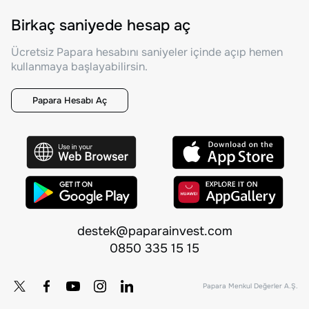
Birkaç saniyede hesap aç
Ücretsiz Papara hesabını saniyeler içinde açıp hemen
kullanmaya başlayabilirsin.
Papara Hesabı Aç
destek@paparainvest.com
0850 335 15 15
Papara Menkul Değerler A.Ş.