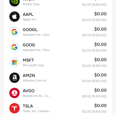
Nvidia Corp
$0.00
(%
100.00
)
$0.00
AAPL
Apple Inc.
$0.00
(%
100.00
)
$0.00
GOOGL
Alphabet Inc. Class A Common Stock
$0.00
(%
100.00
)
$0.00
GOOG
Alphabet Inc. Class C Capital Stock
$0.00
(%
100.00
)
$0.00
MSFT
Microsoft Corp
$0.00
(%
100.00
)
$0.00
AMZN
Amazon.Com Inc
$0.00
(%
100.00
)
$0.00
AVGO
Broadcom Inc. Common Stock
$0.00
(%
100.00
)
$0.00
TSLA
Tesla, Inc. Common Stock
$0.00
(%
100.00
)