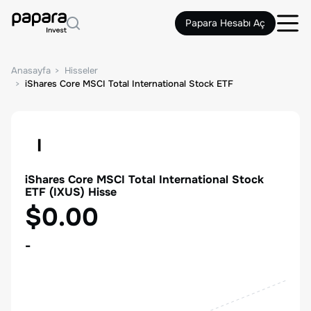
Papara Hesabı Aç
Anasayfa
Hisseler
iShares Core MSCI Total International Stock ETF
I
iShares Core MSCI Total International Stock
ETF
(
IXUS
) Hisse
$0.00
-