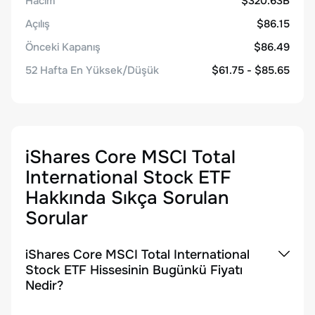
Hacim
$320.63B
Açılış
$86.15
Önceki Kapanış
$86.49
52 Hafta En Yüksek/Düşük
$61.75 - $85.65
iShares Core MSCI Total
International Stock ETF
Hakkında Sıkça Sorulan
Sorular
iShares Core MSCI Total International
Stock ETF Hissesinin Bugünkü Fiyatı
Nedir?