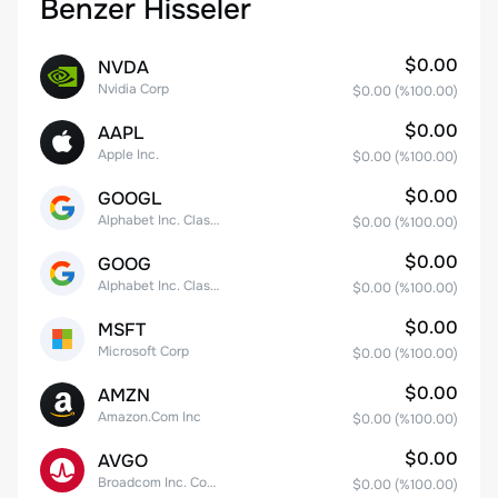
Benzer Hisseler
$0.00
NVDA
Nvidia Corp
$0.00
(%
100.00
)
$0.00
AAPL
Apple Inc.
$0.00
(%
100.00
)
$0.00
GOOGL
Alphabet Inc. Class A Common Stock
$0.00
(%
100.00
)
$0.00
GOOG
Alphabet Inc. Class C Capital Stock
$0.00
(%
100.00
)
$0.00
MSFT
Microsoft Corp
$0.00
(%
100.00
)
$0.00
AMZN
Amazon.Com Inc
$0.00
(%
100.00
)
$0.00
AVGO
Broadcom Inc. Common Stock
$0.00
(%
100.00
)