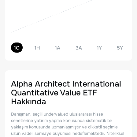
1G
1H
1A
3A
1Y
5Y
Alpha Architect International
Quantitative Value ETF
Hakkında
Danışman, seçili undervalued uluslararası hisse
senetlerine yatırım yapma konusunda sistematik bir
yaklaşım konusunda uzmanlaşmıştır ve dikkatli seçimle
uzun vadeli sermaye büyümesi hedeflemektedir. Niteliksel