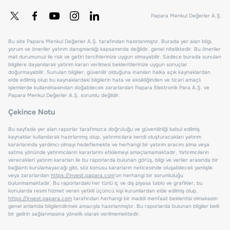
Papara Menkul Değerler A.Ş.
Bu site Papara Menkul Değerler A.Ş. tarafından hazırlanmıştır. Burada yer alan bilgi,
yorum ve öneriler yatırım danışmanlığı kapsamında değildir, genel niteliktedir. Bu öneriler
mali durumunuz ile risk ve getiri tercihlerinize uygun olmayabilir. Sadece burada sunulan
bilgilere dayanılarak yatırım kararı verilmesi beklentilerinize uygun sonuçlar
doğurmayabilir. Sunulan bilgiler, güvenilir olduğuna inanılan halka açık kaynaklardan
elde edilmiş olup bu kaynaklardaki bilgilerin hata ve eksikliğinden ve ticari amaçlı
işlemlerde kullanılmasından doğabilecek zararlardan Papara Elektronik Para A.Ş. ve
Papara Menkul Değerler A.Ş. sorumlu değildir.
Çekince Notu
Bu sayfada yer alan raporlar tarafımızca doğruluğu ve güvenilirliği kabul edilmiş
kaynaklar kullanılarak hazırlanmış olup, yatırımcılara kendi oluşturacakları yatırım
kararlarında yardımcı olmayı hedeflemekte ve herhangi bir yatırım aracını alma veya
satma yönünde yatırımcıların kararlarını etkilemeyi amaçlamamaktadır. Yatırımcıların
verecekleri yatırım kararları ile bu raporlarda bulunan görüş, bilgi ve veriler arasında bir
bağlantı kurulamayacağı gibi, söz konusu kararların neticesinde oluşabilecek yanlışlık
veya zararlardan
https://invest.papara.com
'un herhangi bir sorumluluğu
bulunmamaktadır. Bu raporlardaki her türlü iç ve dış piyasa tablo ve grafikler, bu
konularda resmi hizmet veren yetkili üçüncü kişi kurumlardan elde edilmiş olup,
https://invest.papara.com
tarafından herhangi bir maddi menfaat beklentisi olmaksızın
genel anlamda bilgilendirmek amacıyla hazırlanmıştır. Bu raporlarda bulunan bilgiler belli
bir gelirin sağlanmasına yönelik olarak verilmemektedir.