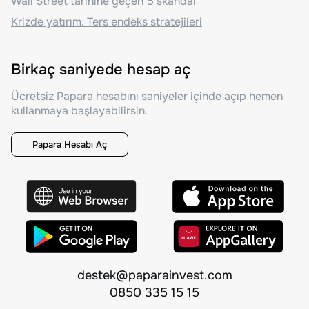
Wall Street tarihine geçen 5 skandal
Krizde yatırım: Ters endeks stratejileri
Birkaç saniyede hesap aç
Ücretsiz Papara hesabını saniyeler içinde açıp hemen
kullanmaya başlayabilirsin.
Papara Hesabı Aç
destek@paparainvest.com
0850 335 15 15