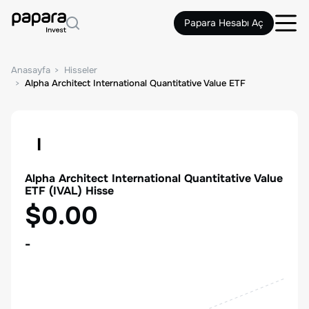
Papara Hesabı Aç
Anasayfa
Hisseler
Alpha Architect International Quantitative Value ETF
I
Alpha Architect International Quantitative Value
ETF
(
IVAL
) Hisse
$0.00
-