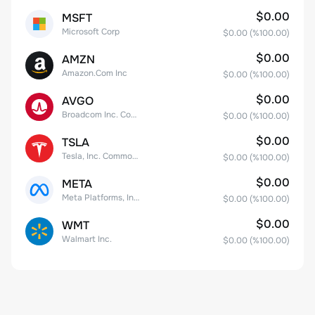
$0.00
MSFT
Microsoft Corp
$0.00
(%
100.00
)
$0.00
AMZN
Amazon.Com Inc
$0.00
(%
100.00
)
$0.00
AVGO
Broadcom Inc. Common Stock
$0.00
(%
100.00
)
$0.00
TSLA
Tesla, Inc. Common Stock
$0.00
(%
100.00
)
$0.00
META
Meta Platforms, Inc. Class A Common Stock
$0.00
(%
100.00
)
$0.00
WMT
Walmart Inc.
$0.00
(%
100.00
)