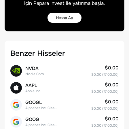
için Papara Invest ile yatırıma başla.
Hesap Aç
Benzer Hisseler
$0.00
NVDA
Nvidia Corp
$0.00
(%
100.00
)
$0.00
AAPL
Apple Inc.
$0.00
(%
100.00
)
$0.00
GOOGL
Alphabet Inc. Class A Common Stock
$0.00
(%
100.00
)
$0.00
GOOG
Alphabet Inc. Class C Capital Stock
$0.00
(%
100.00
)