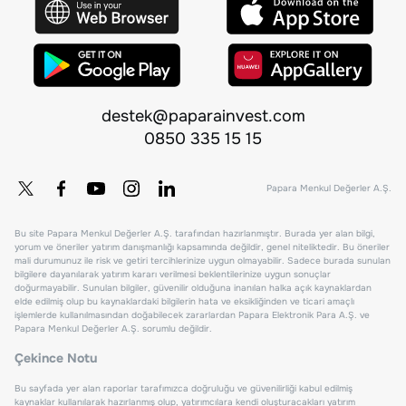
destek@paparainvest.com
0850 335 15 15
Papara Menkul Değerler A.Ş.
Bu site Papara Menkul Değerler A.Ş. tarafından hazırlanmıştır. Burada yer alan bilgi,
yorum ve öneriler yatırım danışmanlığı kapsamında değildir, genel niteliktedir. Bu öneriler
mali durumunuz ile risk ve getiri tercihlerinize uygun olmayabilir. Sadece burada sunulan
bilgilere dayanılarak yatırım kararı verilmesi beklentilerinize uygun sonuçlar
doğurmayabilir. Sunulan bilgiler, güvenilir olduğuna inanılan halka açık kaynaklardan
elde edilmiş olup bu kaynaklardaki bilgilerin hata ve eksikliğinden ve ticari amaçlı
işlemlerde kullanılmasından doğabilecek zararlardan Papara Elektronik Para A.Ş. ve
Papara Menkul Değerler A.Ş. sorumlu değildir.
Çekince Notu
Bu sayfada yer alan raporlar tarafımızca doğruluğu ve güvenilirliği kabul edilmiş
kaynaklar kullanılarak hazırlanmış olup, yatırımcılara kendi oluşturacakları yatırım