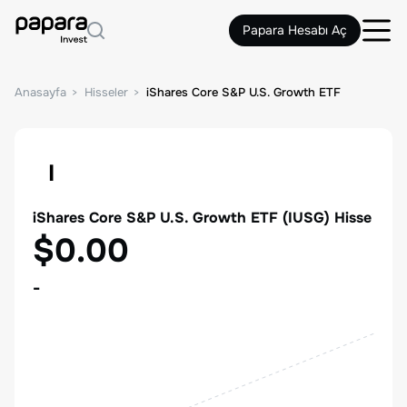
Papara Hesabı Aç
Anasayfa
Hisseler
iShares Core S&P U.S. Growth ETF
I
iShares Core S&P U.S. Growth ETF
(
IUSG
) Hisse
$0.00
-