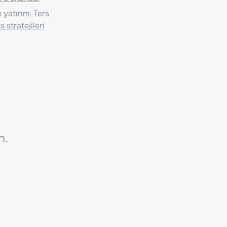
 yatırım: Ters
 stratejileri
n.