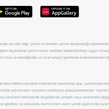
ada yer alan bilgi, yorum ve öneriler yatırım danışmanlığı kapsamında de
ilere dayanılarak yatırım kararı verilmesi beklentilerinize uygun sonuçl
erin hata ve eksikliğinden ve ticari amaçlı işlemlerde kullanılmasında
 kabul edilmiş kaynaklar kullanılarak hazırlanmış olup, yatırımcılara ke
nde yatırımcıların kararlarını etkilemeyi amaçlamamaktadır. Yatırımcıla
nusu kararların neticesinde oluşabilecek yanlışlık veya zararlardan
http
ve grafikler, bu konularda resmi hizmet veren yetkili üçüncü kişi kurum