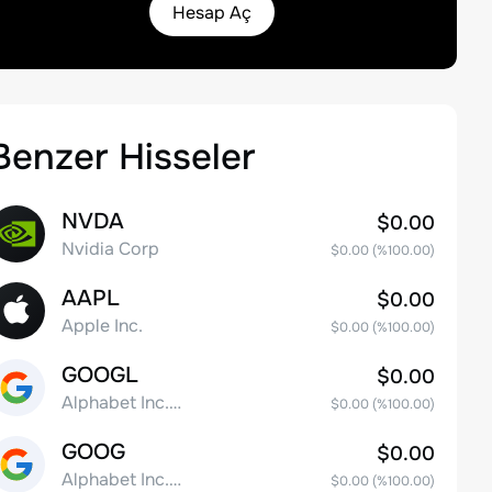
Hesap Aç
Benzer Hisseler
NVDA
$0.00
Nvidia Corp
$0.00
(%
100.00
)
AAPL
$0.00
Apple Inc.
$0.00
(%
100.00
)
GOOGL
$0.00
Alphabet Inc. Class A Common Stock
$0.00
(%
100.00
)
GOOG
$0.00
Alphabet Inc. Class C Capital Stock
$0.00
(%
100.00
)