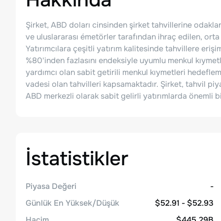
Şirket, ABD doları cinsinden şirket tahvillerine odakla
ve uluslararası émetörler tarafından ihraç edilen, orta
Yatırımcılara çeşitli yatırım kalitesinde tahvillere eri
%80'inden fazlasını endeksiyle uyumlu menkul kıymetl
yardımcı olan sabit getirili menkul kıymetleri hedeflemek
vadesi olan tahvilleri kapsamaktadır. Şirket, tahvil pi
ABD merkezli olarak sabit gelirli yatırımlarda önemli
İstatistikler
Piyasa Değeri
-
Günlük En Yüksek/Düşük
$52.91 - $52.93
Hacim
$445.29B