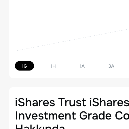
1G
1H
1A
3A
iShares Trust iShares
Investment Grade C
Hakkında