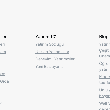
leri
Yatırım 101
Blog
eri
Yatırım Sözlüğü
Yatır
Çeşit
aşam
Uzman Yatırımcılar
Önem
Deneyimli Yatırımcılar
Öğrenc
r
Yeni Başlayanlar
yatırı
nce
Moder
 Gıda
teoris
Ünlü y
başarı
er
Wall S
geçen