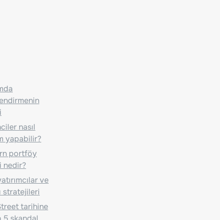
ımda
lendirmenin
i
iler nasıl
m yapabilir?
n portföy
i nedir?
atırımcılar ve
 stratejileri
treet tarihine
 5 skandal