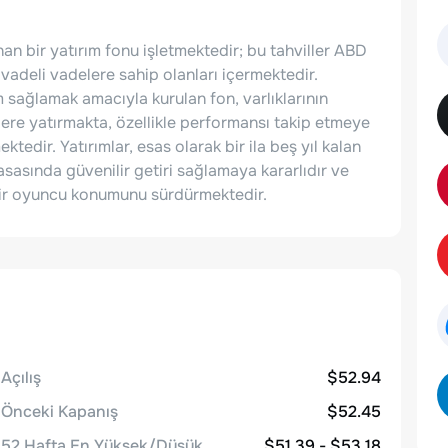
nan bir yatırım fonu işletmektedir; bu tahviller ABD
 vadeli vadelere sahip olanları içermektedir.
şim sağlamak amacıyla kurulan fon, varlıklarının
ere yatırmakta, özellikle performansı takip etmeye
tedir. Yatırımlar, esas olarak bir ila beş yıl kalan
yasasında güvenilir getiri sağlamaya kararlıdır ve
 bir oyuncu konumunu sürdürmektedir.
Açılış
$52.94
Önceki Kapanış
$52.45
52 Hafta En Yüksek/Düşük
$51.39 - $53.18