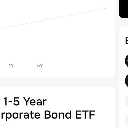
1Y
5Y
 1-5 Year
orporate Bond ETF