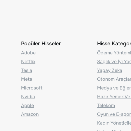
Popüler Hisseler
Hisse Kategori
Adobe
Ödeme Yönteml
Netflix
Sağlık ve İyi Y
Tesla
Yapay Zeka
Meta
Otonom Araçla
Microsoft
Medya ve Eğle
Nvidia
Hazır Yemek Ve
Apple
Telekom
Amazon
Oyun ve E-spor
Kadın Yöneticil