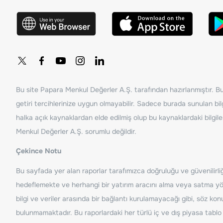
Bu site Papara Menkul Değerler A.Ş. tarafından hazırlanmıştır. Bur
getiri tercihlerinize uygun olmayabilir. Sadece burada sunulan bilg
halka açık kaynaklardan elde edilmiş olup bu kaynaklardaki bilgil
Menkul Değerler A.Ş. sorumlu değildir.
Çekince Notu
Bu sayfada yer alan raporlar tarafımızca doğruluğu ve güvenilirliği
hedeflemekte ve herhangi bir yatırım aracını alma veya satma yönü
bilgi ve veriler arasında bir bağlantı kurulamayacağı gibi, söz ko
bulunmamaktadır. Bu raporlardaki her türlü iç ve dış piyasa tablo 