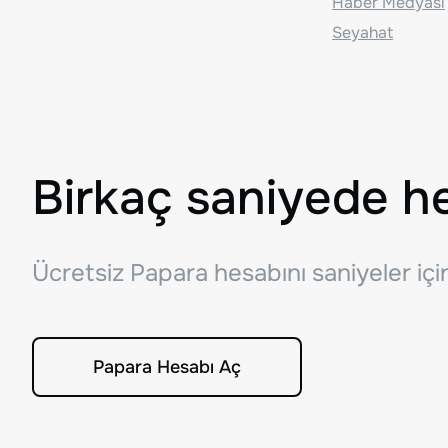
Haber Medyası
Seyahat
Birkaç saniyede h
Ücretsiz Papara hesabını saniyeler iç
Papara Hesabı Aç