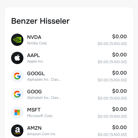
Benzer Hisseler
$0.00
NVDA
Nvidia Corp
$0.00
(%
100.00
)
$0.00
AAPL
Apple Inc.
$0.00
(%
100.00
)
$0.00
GOOGL
Alphabet Inc. Class A Common Stock
$0.00
(%
100.00
)
$0.00
GOOG
Alphabet Inc. Class C Capital Stock
$0.00
(%
100.00
)
$0.00
MSFT
Microsoft Corp
$0.00
(%
100.00
)
$0.00
AMZN
Amazon.Com Inc
$0.00
(%
100.00
)