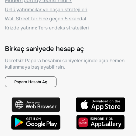
Modern portföy teorisi nedir?
Ünlü yatırımcılar ve başarı stratejileri
Wall Street tarihine geçen 5 skandal
Krizde yatırım: Ters endeks stratejileri
Birkaç saniyede hesap aç
Ücretsiz Papara hesabını saniyeler içinde açıp hemen
kullanmaya başlayabilirsin.
Papara Hesabı Aç