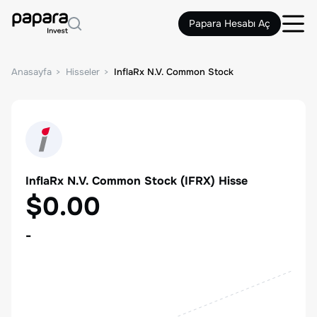
Papara Hesabı Aç
Anasayfa
Hisseler
InflaRx N.V. Common Stock
InflaRx N.V. Common Stock
(
IFRX
) Hisse
$0.00
-