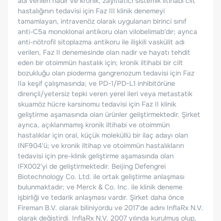
adı verilen nadir ve kronik, zayıflatıcı sistemik iltihabi cilt
hastalığının tedavisi için Faz III klinik denemeyi
tamamlayan, intravenöz olarak uygulanan birinci sınıf
anti-C5a monoklonal antikoru olan vilobelimab'dır; ayrıca
anti-nötrofil sitoplazma antikoru ile ilişkili vaskülit adı
verilen, Faz II denemesinde olan nadir ve hayatı tehdit
eden bir otoimmün hastalık için; kronik iltihabi bir cilt
bozukluğu olan pioderma gangrenozum tedavisi için Faz
IIa keşif çalışmasında; ve PD-1/PD-L1 inhibitörüne
dirençli/yetersiz tepki veren yerel ileri veya metastatik
skuamöz hücre karsinomu tedavisi için Faz II klinik
geliştirme aşamasında olan ürünler geliştirmektedir. Şirket
ayrıca, açıklanmamış kronik iltihabi ve otoimmün
hastalıklar için oral, küçük moleküllü bir ilaç adayı olan
INF904'ü; ve kronik iltihap ve otoimmün hastalıkların
tedavisi için pre-klinik geliştirme aşamasında olan
IFX002'yi de geliştirmektedir. Beijing Defengrei
Biotechnology Co. Ltd. ile ortak geliştirme anlaşması
bulunmaktadır; ve Merck & Co. Inc. ile klinik deneme
işbirliği ve tedarik anlaşması vardır. Şirket daha önce
Fireman B.V. olarak biliniyordu ve 2017'de adını InflaRx N.V.
olarak değiştirdi. InflaRx N.V. 2007 yılında kurulmuş olup,