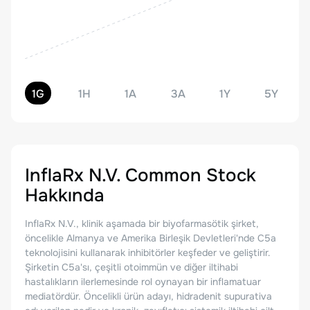
1G
1H
1A
3A
1Y
5Y
InflaRx N.V. Common Stock
Hakkında
InflaRx N.V., klinik aşamada bir biyofarmasötik şirket,
öncelikle Almanya ve Amerika Birleşik Devletleri'nde C5a
teknolojisini kullanarak inhibitörler keşfeder ve geliştirir.
Şirketin C5a'sı, çeşitli otoimmün ve diğer iltihabi
hastalıkların ilerlemesinde rol oynayan bir inflamatuar
mediatördür. Öncelikli ürün adayı, hidradenit supurativa