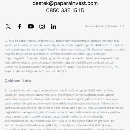
destek@paparainvest.com
0850 335 15 15
Papara Menkul Değerler A.Ş.
Bu site Papara Menkul Değerler A.Ş. tarafından hazırlanmıştır. Burada yer alan bilgi,
yorum ve öneriler yatırım danışmanlığı kapsamında değildir, genel niteliktedir. Bu öneriler
mali durumunuz ile risk ve getiri tercihlerinize uygun olmayabilir. Sadece burada sunulan
bilgilere dayanılarak yatırım kararı verilmesi beklentilerinize uygun sonuçlar
doğurmayabilir. Sunulan bilgiler, güvenilir olduğuna inanılan halka açık kaynaklardan
elde edilmiş olup bu kaynaklardaki bilgilerin hata ve eksikliğinden ve ticari amaçlı
işlemlerde kullanılmasından doğabilecek zararlardan Papara Elektronik Para A.Ş. ve
Papara Menkul Değerler A.Ş. sorumlu değildir.
Çekince Notu
Bu sayfada yer alan raporlar tarafımızca doğruluğu ve güvenilirliği kabul edilmiş
kaynaklar kullanılarak hazırlanmış olup, yatırımcılara kendi oluşturacakları yatırım
kararlarında yardımcı olmayı hedeflemekte ve herhangi bir yatırım aracını alma veya
satma yönünde yatırımcıların kararlarını etkilemeyi amaçlamamaktadır. Yatırımcıların
verecekleri yatırım kararları ile bu raporlarda bulunan görüş, bilgi ve veriler arasında bir
bağlantı kurulamayacağı gibi, söz konusu kararların neticesinde oluşabilecek yanlışlık
veya zararlardan
https://invest.papara.com
'un herhangi bir sorumluluğu
bulunmamaktadır. Bu raporlardaki her türlü iç ve dış piyasa tablo ve grafikler, bu
konularda resmi hizmet veren yetkili üçüncü kişi kurumlardan elde edilmiş olup,
https://invest.papara.com
tarafından herhangi bir maddi menfaat beklentisi olmaksızın