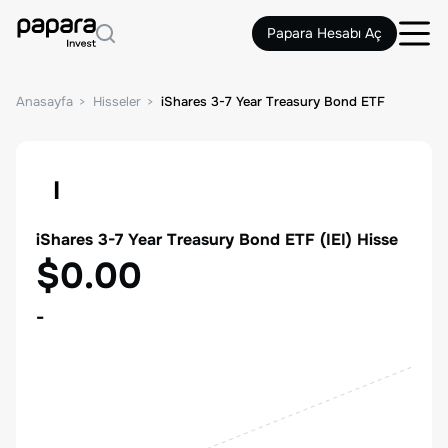
Papara Hesabı Aç
Anasayfa
Hisseler
iShares 3-7 Year Treasury Bond ETF
I
iShares 3-7 Year Treasury Bond ETF
(
IEI
) Hisse
$0.00
-