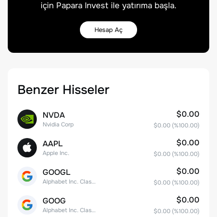
için Papara Invest ile yatırıma başla.
Hesap Aç
Benzer Hisseler
$0.00
NVDA
Nvidia Corp
$0.00
(%
100.00
)
$0.00
AAPL
Apple Inc.
$0.00
(%
100.00
)
$0.00
GOOGL
Alphabet Inc. Class A Common Stock
$0.00
(%
100.00
)
$0.00
GOOG
Alphabet Inc. Class C Capital Stock
$0.00
(%
100.00
)