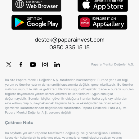
destek@paparainvest.com
0850 335 15 15
Papara Menkul Değerler A.Ş.
Bu site Papara Menkul Değerler A.Ş. tarafından hazırlanmıştır. Burada yer alan bilgi,
yorum ve öneriler yatırım danışmanlığı kapsamında değildir, genel niteliktedir. Bu öneriler
mali durumunuz ile risk ve getiri tercihlerinize uygun olmayabilir. Sadece burada sunulan
bilgilere dayanılarak yatırım kararı verilmesi beklentilerinize uygun sonuçlar
doğurmayabilir. Sunulan bilgiler, güvenilir olduğuna inanılan halka açık kaynaklardan
elde edilmiş olup bu kaynaklardaki bilgilerin hata ve eksikliğinden ve ticari amaçlı
işlemlerde kullanılmasından doğabilecek zararlardan Papara Elektronik Para A.Ş. ve
Papara Menkul Değerler A.Ş. sorumlu değildir.
Çekince Notu
Bu sayfada yer alan raporlar tarafımızca doğruluğu ve güvenilirliği kabul edilmiş
kaynaklar kullanılarak hazırlanmış olup, yatırımcılara kendi oluşturacakları yatırım