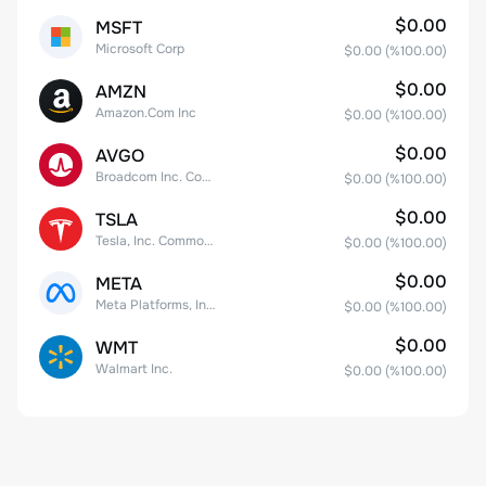
$0.00
MSFT
Microsoft Corp
$0.00
(%
100.00
)
$0.00
AMZN
Amazon.Com Inc
$0.00
(%
100.00
)
$0.00
AVGO
Broadcom Inc. Common Stock
$0.00
(%
100.00
)
$0.00
TSLA
Tesla, Inc. Common Stock
$0.00
(%
100.00
)
$0.00
META
Meta Platforms, Inc. Class A Common Stock
$0.00
(%
100.00
)
$0.00
WMT
Walmart Inc.
$0.00
(%
100.00
)