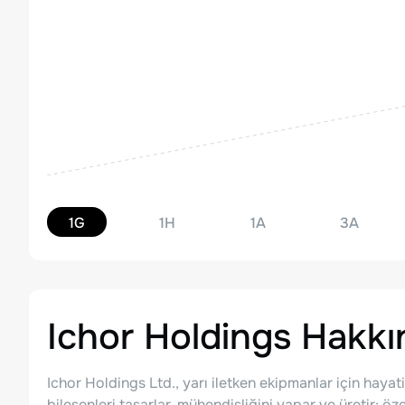
1G
1H
1A
3A
Ichor Holdings
Hakkı
Ichor Holdings Ltd., yarı iletken ekipmanlar için hayat
bileşenleri tasarlar, mühendisliğini yapar ve üretir; ö