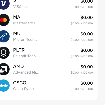
V
$0.00
VISA Inc.
$0.00
(%
100.00
)
MA
$0.00
Mastercard Incorporated
$0.00
(%
100.00
)
MU
$0.00
Micron Technology, Inc.
$0.00
(%
100.00
)
PLTR
$0.00
Palantir Technologies Inc. Class A Common Stock
$0.00
(%
100.00
)
AMD
$0.00
Advanced Micro Devices
$0.00
(%
100.00
)
CSCO
$0.00
Cisco Systems, Inc. Common Stock (DE)
$0.00
(%
100.00
)