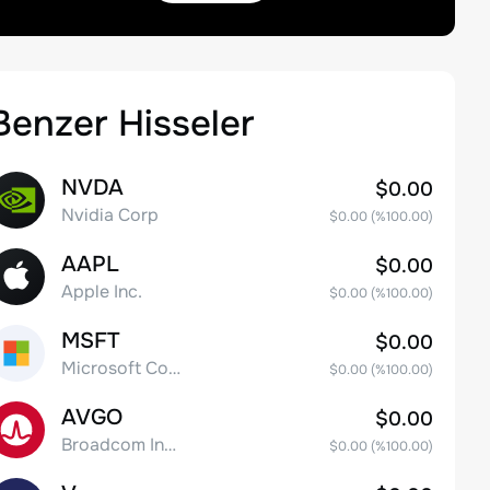
Benzer Hisseler
NVDA
$0.00
Nvidia Corp
$0.00
(%
100.00
)
AAPL
$0.00
Apple Inc.
$0.00
(%
100.00
)
MSFT
$0.00
Microsoft Corp
$0.00
(%
100.00
)
AVGO
$0.00
Broadcom Inc. Common Stock
$0.00
(%
100.00
)