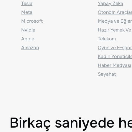
Tesla
Yapay Zeka
Meta
Otonom Araçla
Microsoft
Medya ve Eğle
Nvidia
Hazır Yemek Ve
Apple
Telekom
Amazon
Oyun ve E-spor
Kadın Yöneticil
Haber Medyası
Seyahat
Birkaç saniyede h