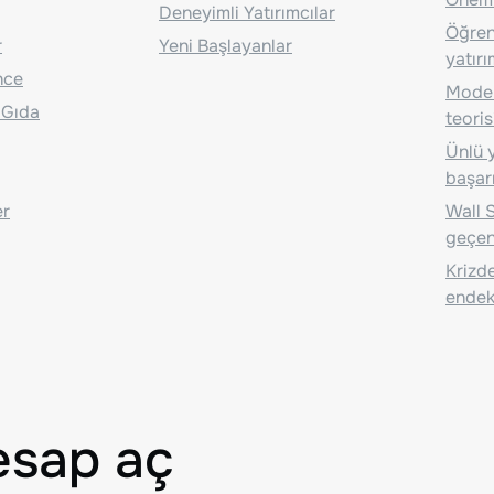
Deneyimli Yatırımcılar
Öğrenc
r
Yeni Başlayanlar
yatırı
nce
Moder
 Gıda
teoris
Ünlü y
başarı
er
Wall S
geçen
Krizde
endeks
esap aç