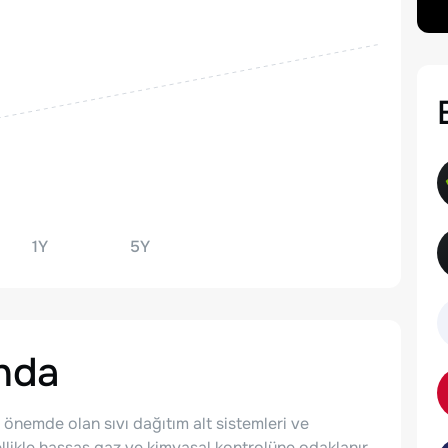
1Y
5Y
nda
i önemde olan sıvı dağıtım alt sistemleri ve
zellikle hassas gaz ve kimyasal kontrolüne odaklanır.