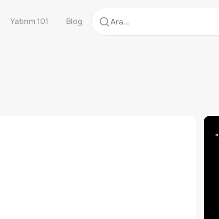
Yatırım 101
Blog
"