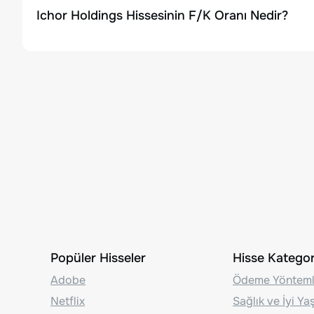
Ichor Holdings Hissesinin F/K Oranı Nedir?
Popüler Hisseler
Hisse Kategori
Adobe
Ödeme Yönteml
Netflix
Sağlık ve İyi Y