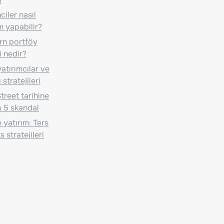
iler nasıl
m yapabilir?
n portföy
i nedir?
atırımcılar ve
 stratejileri
treet tarihine
 5 skandal
 yatırım: Ters
 stratejileri