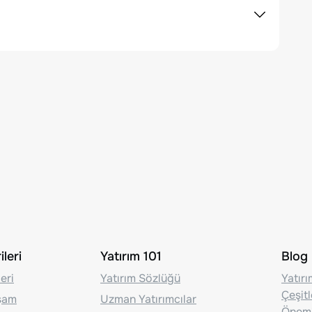
leri
Yatırım 101
Blog
eri
Yatırım Sözlüğü
Yatır
Çeşit
aşam
Uzman Yatırımcılar
Önem