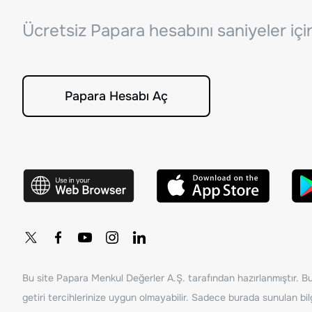
Ücretsiz Papara hesabını saniyeler iç
Papara Hesabı Aç
Bu site Papara Menkul Değerler A.Ş. tarafından hazırlanmıştır. Bur
getiri tercihlerinize uygun olmayabilir. Sadece burada sunulan bilg