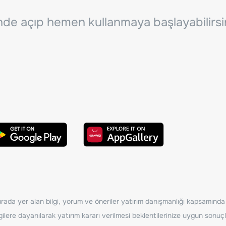
inde açıp hemen kullanmaya başlayabilirsi
ada yer alan bilgi, yorum ve öneriler yatırım danışmanlığı kapsamında de
ilere dayanılarak yatırım kararı verilmesi beklentilerinize uygun sonuçl