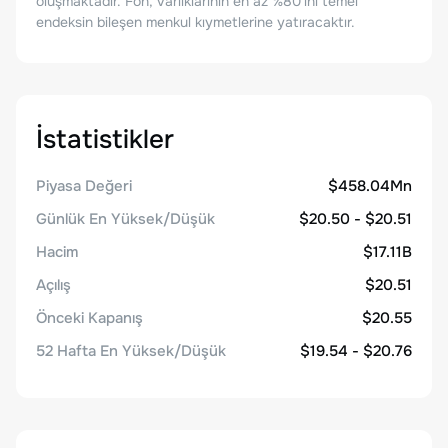
oluşmaktadır. Fon, varlıklarının en az %80'ini temel
endeksin bileşen menkul kıymetlerine yatıracaktır.
İstatistikler
Piyasa Değeri
$458.04Mn
Günlük En Yüksek/Düşük
$20.50 - $20.51
Hacim
$17.11B
Açılış
$20.51
Önceki Kapanış
$20.55
52 Hafta En Yüksek/Düşük
$19.54 - $20.76