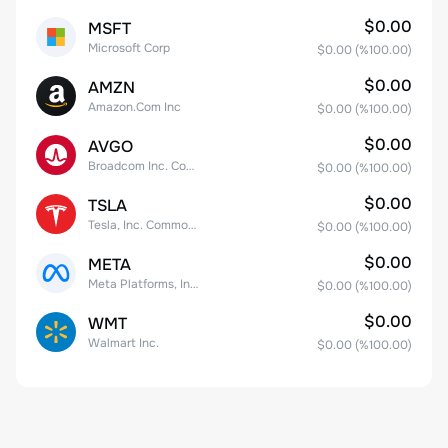
$0.00
MSFT
Microsoft Corp
$0.00
(%
100.00
)
$0.00
AMZN
Amazon.Com Inc
$0.00
(%
100.00
)
$0.00
AVGO
Broadcom Inc. Common Stock
$0.00
(%
100.00
)
$0.00
TSLA
Tesla, Inc. Common Stock
$0.00
(%
100.00
)
$0.00
META
Meta Platforms, Inc. Class A Common Stock
$0.00
(%
100.00
)
$0.00
WMT
Walmart Inc.
$0.00
(%
100.00
)