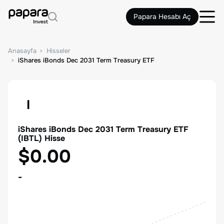
Papara Hesabı Aç
Anasayfa
Hisseler
iShares iBonds Dec 2031 Term Treasury ETF
I
iShares iBonds Dec 2031 Term Treasury ETF
(
IBTL
) Hisse
$0.00
-