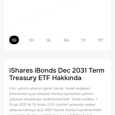
1G
1H
1A
3A
1Y
5Y
iShares iBonds Dec 2031 Term
Treasury ETF
Hakkında
Fon, yatırım amacını genel olarak, temel endeksin
kriterlerine uyan bireysel menkul kıymetlere yatırım
yaparak karşılamayı hedeflemektedir. Temel endeks, 1
Ocak 2031 ile 15 Aralık 2031 tarihleri arasında vadesi
dolacak kamuya açık ABD Hazine menkul kıymetlerinden