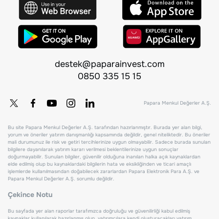
destek@paparainvest.com
0850 335 15 15
Papara Menkul Değerler A.Ş.
Bu site Papara Menkul Değerler A.Ş. tarafından hazırlanmıştır. Burada yer alan bilgi,
yorum ve öneriler yatırım danışmanlığı kapsamında değildir, genel niteliktedir. Bu öneriler
mali durumunuz ile risk ve getiri tercihlerinize uygun olmayabilir. Sadece burada sunulan
bilgilere dayanılarak yatırım kararı verilmesi beklentilerinize uygun sonuçlar
doğurmayabilir. Sunulan bilgiler, güvenilir olduğuna inanılan halka açık kaynaklardan
elde edilmiş olup bu kaynaklardaki bilgilerin hata ve eksikliğinden ve ticari amaçlı
işlemlerde kullanılmasından doğabilecek zararlardan Papara Elektronik Para A.Ş. ve
Papara Menkul Değerler A.Ş. sorumlu değildir.
Çekince Notu
Bu sayfada yer alan raporlar tarafımızca doğruluğu ve güvenilirliği kabul edilmiş
kaynaklar kullanılarak hazırlanmış olup, yatırımcılara kendi oluşturacakları yatırım