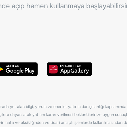
inde açıp hemen kullanmaya başlayabilirsi
ada yer alan bilgi, yorum ve öneriler yatırım danışmanlığı kapsamında de
ilere dayanılarak yatırım kararı verilmesi beklentilerinize uygun sonuçl
erin hata ve eksikliğinden ve ticari amaçlı işlemlerde kullanılmasında