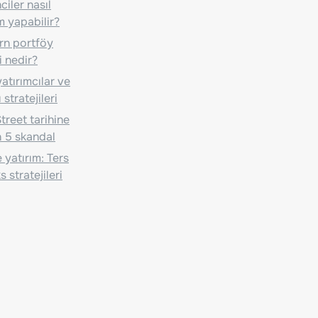
iler nasıl
m yapabilir?
n portföy
i nedir?
atırımcılar ve
 stratejileri
treet tarihine
 5 skandal
 yatırım: Ters
 stratejileri