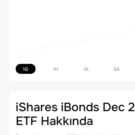
1G
1H
1A
3A
iShares iBonds Dec 
ETF
Hakkında