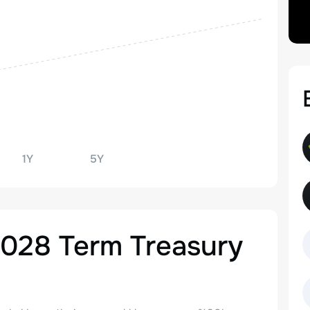
1Y
5Y
2028 Term Treasury