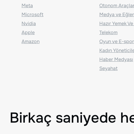
Meta
Otonom Araçla
Microsoft
Medya ve Eğle
Nvidia
Hazır Yemek Ve
Apple
Telekom
Amazon
Oyun ve E-spor
Kadın Yöneticil
Haber Medyası
Seyahat
Birkaç saniyede h