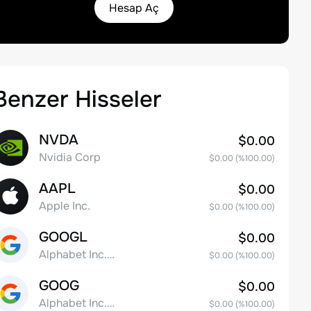
Hesap Aç
Benzer Hisseler
NVDA
$0.00
Nvidia Corp
$0.00
(%
100.00
)
AAPL
$0.00
Apple Inc.
$0.00
(%
100.00
)
GOOGL
$0.00
Alphabet Inc. Class A Common Stock
$0.00
(%
100.00
)
GOOG
$0.00
Alphabet Inc. Class C Capital Stock
$0.00
(%
100.00
)