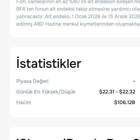
Fon, varlıklarının en az %80'ini alt endeksin bileşen m
BFA'nın fonun alt endeksi takip etmesine yardımcı ol
yatıracaktır. Alt endeks, 1 Ocak 2028 ile 15 Aralık 202
edilmiş ABD Hazine menkul kıymetlerinden oluşmaktadı
İstatistikler
Piyasa Değeri
-
Günlük En Yüksek/Düşük
$22.31 - $22.32
Hacim
$106.12B