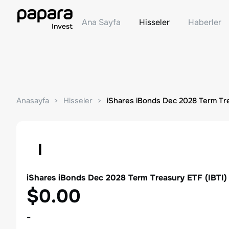
Ana Sayfa
Hisseler
Haberler
Anasayfa
Hisseler
iShares iBonds Dec 2028 Term Tr
I
iShares iBonds Dec 2028 Term Treasury ETF
(
IBTI
)
$0.00
-