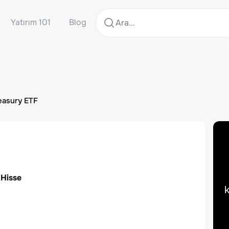
Yatırım 101
Blog
easury ETF
 Hisse
k