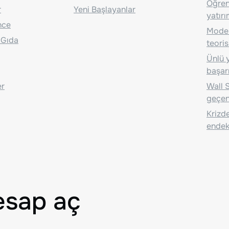
Öğrenc
r
Yeni Başlayanlar
yatırı
nce
Moder
 Gıda
teoris
Ünlü y
başarı
er
Wall S
geçen
Krizde
endeks
esap aç