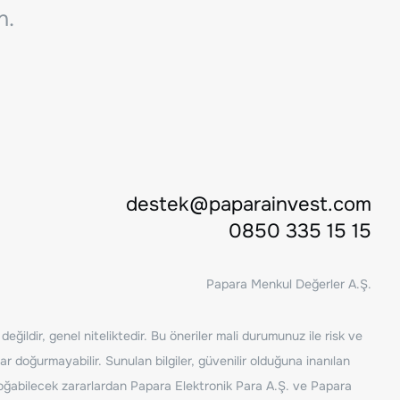
n.
destek@paparainvest.com
0850 335 15 15
Papara Menkul Değerler A.Ş.
ğildir, genel niteliktedir. Bu öneriler mali durumunuz ile risk ve
ar doğurmayabilir. Sunulan bilgiler, güvenilir olduğuna inanılan
n doğabilecek zararlardan Papara Elektronik Para A.Ş. ve Papara