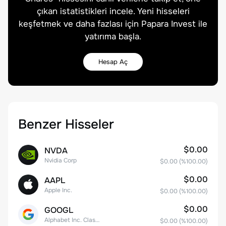
çıkan istatistikleri incele. Yeni hisseleri
keşfetmek ve daha fazlası için Papara Invest ile
yatırıma başla.
Hesap Aç
Benzer Hisseler
$0.00
NVDA
Nvidia Corp
$0.00
(%
100.00
)
$0.00
AAPL
Apple Inc.
$0.00
(%
100.00
)
$0.00
GOOGL
Alphabet Inc. Class A Common Stock
$0.00
(%
100.00
)