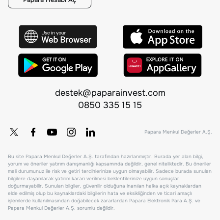
destek@paparainvest.com
0850 335 15 15
Papara Menkul Değerler A.Ş.
Bu site Papara Menkul Değerler A.Ş. tarafından hazırlanmıştır. Burada yer alan bilgi,
yorum ve öneriler yatırım danışmanlığı kapsamında değildir, genel niteliktedir. Bu öneriler
mali durumunuz ile risk ve getiri tercihlerinize uygun olmayabilir. Sadece burada sunulan
bilgilere dayanılarak yatırım kararı verilmesi beklentilerinize uygun sonuçlar
doğurmayabilir. Sunulan bilgiler, güvenilir olduğuna inanılan halka açık kaynaklardan
elde edilmiş olup bu kaynaklardaki bilgilerin hata ve eksikliğinden ve ticari amaçlı
işlemlerde kullanılmasından doğabilecek zararlardan Papara Elektronik Para A.Ş. ve
Papara Menkul Değerler A.Ş. sorumlu değildir.