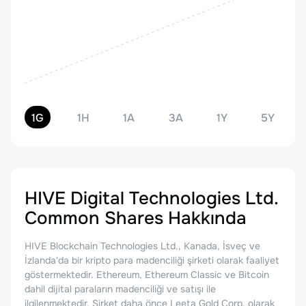
1G
1H
1A
3A
1Y
5Y
HIVE Digital Technologies Ltd.
Common Shares
Hakkında
HIVE Blockchain Technologies Ltd., Kanada, İsveç ve
İzlanda'da bir kripto para madenciliği şirketi olarak faaliyet
göstermektedir. Ethereum, Ethereum Classic ve Bitcoin
dahil dijital paraların madenciliği ve satışı ile
ilgilenmektedir. Şirket daha önce Leeta Gold Corp. olarak