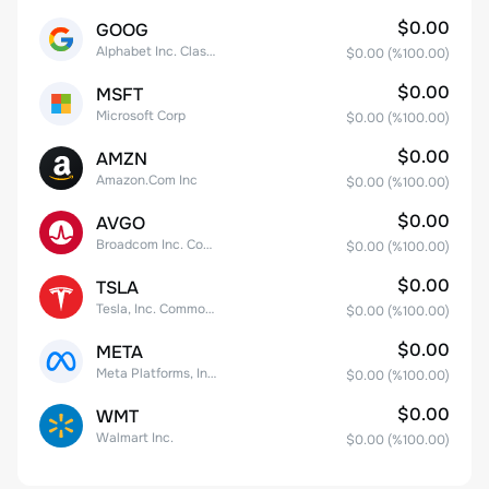
$0.00
GOOG
Alphabet Inc. Class C Capital Stock
$0.00
(%
100.00
)
$0.00
MSFT
Microsoft Corp
$0.00
(%
100.00
)
$0.00
AMZN
Amazon.Com Inc
$0.00
(%
100.00
)
$0.00
AVGO
Broadcom Inc. Common Stock
$0.00
(%
100.00
)
$0.00
TSLA
Tesla, Inc. Common Stock
$0.00
(%
100.00
)
$0.00
META
Meta Platforms, Inc. Class A Common Stock
$0.00
(%
100.00
)
$0.00
WMT
Walmart Inc.
$0.00
(%
100.00
)