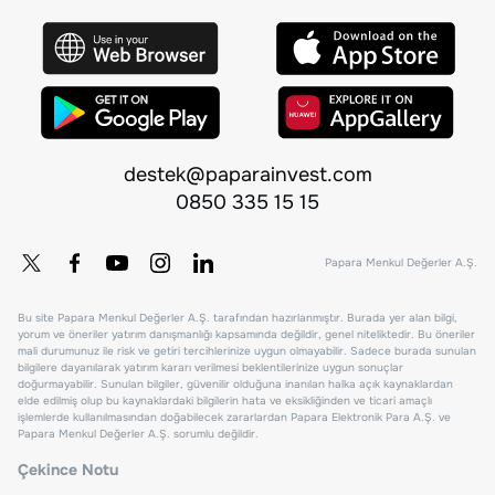
destek@paparainvest.com
0850 335 15 15
Papara Menkul Değerler A.Ş.
Bu site Papara Menkul Değerler A.Ş. tarafından hazırlanmıştır. Burada yer alan bilgi,
yorum ve öneriler yatırım danışmanlığı kapsamında değildir, genel niteliktedir. Bu öneriler
mali durumunuz ile risk ve getiri tercihlerinize uygun olmayabilir. Sadece burada sunulan
bilgilere dayanılarak yatırım kararı verilmesi beklentilerinize uygun sonuçlar
doğurmayabilir. Sunulan bilgiler, güvenilir olduğuna inanılan halka açık kaynaklardan
elde edilmiş olup bu kaynaklardaki bilgilerin hata ve eksikliğinden ve ticari amaçlı
işlemlerde kullanılmasından doğabilecek zararlardan Papara Elektronik Para A.Ş. ve
Papara Menkul Değerler A.Ş. sorumlu değildir.
Çekince Notu