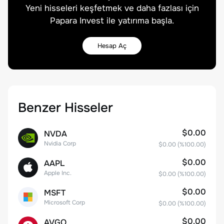
Yeni hisseleri keşfetmek ve daha fazlası için
Papara Invest ile yatırıma başla.
Hesap Aç
Benzer Hisseler
$0.00
NVDA
Nvidia Corp
$0.00
(%
100.00
)
$0.00
AAPL
Apple Inc.
$0.00
(%
100.00
)
$0.00
MSFT
Microsoft Corp
$0.00
(%
100.00
)
$0.00
AVGO