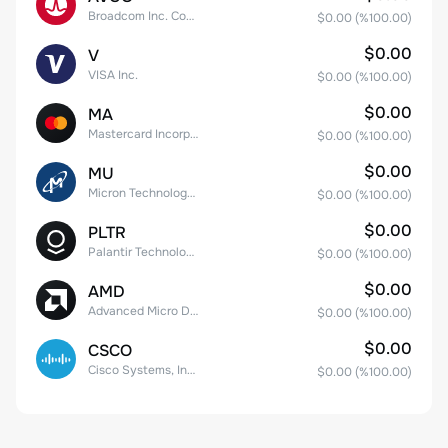
Broadcom Inc. Common Stock
$0.00
(%
100.00
)
$0.00
V
VISA Inc.
$0.00
(%
100.00
)
$0.00
MA
Mastercard Incorporated
$0.00
(%
100.00
)
$0.00
MU
Micron Technology, Inc.
$0.00
(%
100.00
)
$0.00
PLTR
Palantir Technologies Inc. Class A Common Stock
$0.00
(%
100.00
)
$0.00
AMD
Advanced Micro Devices
$0.00
(%
100.00
)
$0.00
CSCO
Cisco Systems, Inc. Common Stock (DE)
$0.00
(%
100.00
)