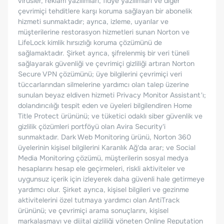
virüsler, reklam yazılımları, fidye yazılımları ve diğer
çevrimiçi tehditlere karşı koruma sağlayan bir abonelik
hizmeti sunmaktadır; ayrıca, izleme, uyarılar ve
müşterilerine restorasyon hizmetleri sunan Norton ve
LifeLock kimlik hırsızlığı koruma çözümünü de
sağlamaktadır. Şirket ayrıca, şifrelenmiş bir veri tüneli
sağlayarak güvenliği ve çevrimiçi gizliliği artıran Norton
Secure VPN çözümünü; üye bilgilerini çevrimiçi veri
tüccarlarından silmelerine yardımcı olan talep üzerine
sunulan beyaz eldiven hizmeti Privacy Monitor Assistant'ı;
dolandırıcılığı tespit eden ve üyeleri bilgilendiren Home
Title Protect ürününü; ve tüketici odaklı siber güvenlik ve
gizlilik çözümleri portföyü olan Avira Security'i
sunmaktadır. Dark Web Monitoring ürünü, Norton 360
üyelerinin kişisel bilgilerini Karanlık Ağ'da arar; ve Social
Media Monitoring çözümü, müşterilerin sosyal medya
hesaplarını hesap ele geçirmeleri, riskli aktiviteler ve
uygunsuz içerik için izleyerek daha güvenli hale getirmeye
yardımcı olur. Şirket ayrıca, kişisel bilgileri ve gezinme
aktivitelerini özel tutmaya yardımcı olan AntiTrack
ürününü; ve çevrimiçi arama sonuçlarını, kişisel
markalaşmayı ve dijital gizliliği yöneten Online Reputation